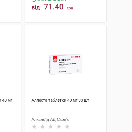
71.40
від
грн
КУПИТИ
 40 мг
Аллеста таблетки 40 мг 30 шт
Алкалоїд АД-Скоп'є