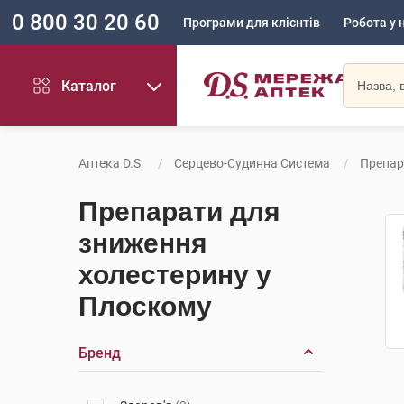
0 800 30 20 60
Програми для клієнтів
Робота у 
Каталог
Аптека D.S.
Серцево-Судинна Система
Препар
Препарати для
зниження
холестерину у
Плоскому
Бренд