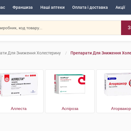
нас
Франшиза
Наші аптеки
Оплата і доставка
Акції
З
ати Для Зниження Холестерину
Препарати Для Зниження Холе
Аллеста
Аспіроза
Аторвакор