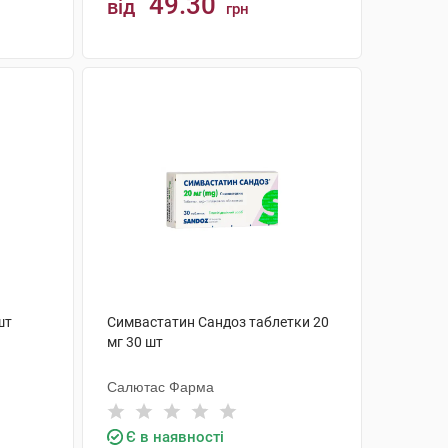
49.30
від
грн
КУПИТИ
шт
Симвастатин Сандоз таблетки 20
мг 30 шт
Салютас Фарма
Є в наявності