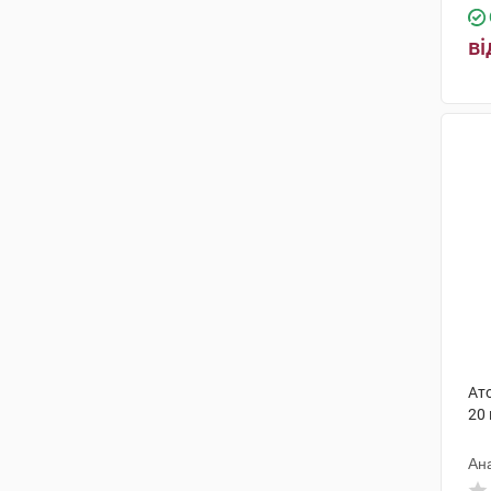
ві
Ат
20 
Ан