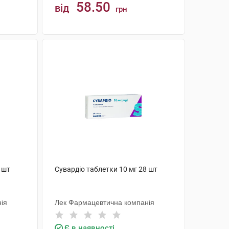
58.50
від
грн
КУПИТИ
 шт
Сувардіо таблетки 10 мг 28 шт
ія
Лек Фармацевтична компанія
Є в наявності