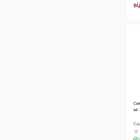
Медікейр Біосайненс
ві
Лабораторії С.А.
(2)
Елпен Фармасьютікал Ко., Інк.
(2)
АстраЗенека
(4)
Ірландські Лабораторії Фурньє
(1)
Рекордаті Індастріа
(2)
П'єр Фабр Медікаман
Продакшн
(1)
П'єр Фабр Медикамент
Продакшн
(1)
Си
Сандоз
(1)
мг 
Са