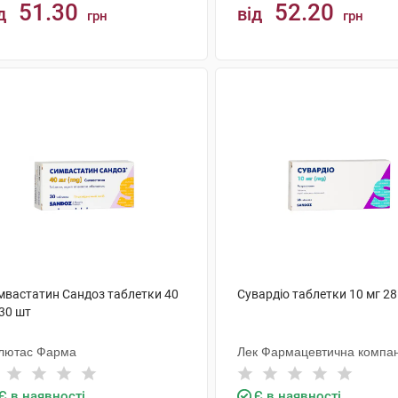
51.30
52.20
д
від
грн
грн
КУПИТИ
КУПИТИ
мвастатин Сандоз таблетки 40
Сувардіо таблетки 10 мг 28
30 шт
лютас Фарма
Лек Фармацевтична компан
Є в наявності
Є в наявності