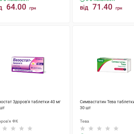
64.00
71.40
д
від
грн
грн
КУПИТИ
КУПИТИ
остат Здоров'я таблетки 40 мг
Симвастатин Тева таблетки
 шт
30 шт
оров'я ФК
Тева