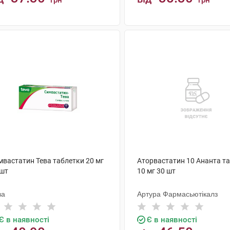
грн
грн
КУПИТИ
КУПИТИ
мвастатин Тева таблетки 20 мг
Аторвастатин 10 Ананта т
 шт
10 мг 30 шт
ва
Артура Фармасьютікалз
Є в наявності
Є в наявності