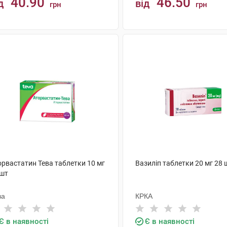
40.90
46.50
д
від
грн
грн
КУПИТИ
КУПИТИ
орвастатин Тева таблетки 10 мг
Вазиліп таблетки 20 мг 28 
 шт
ва
КРКА
Є в наявності
Є в наявності