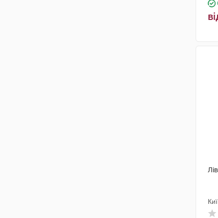
ві
Лів
Киї