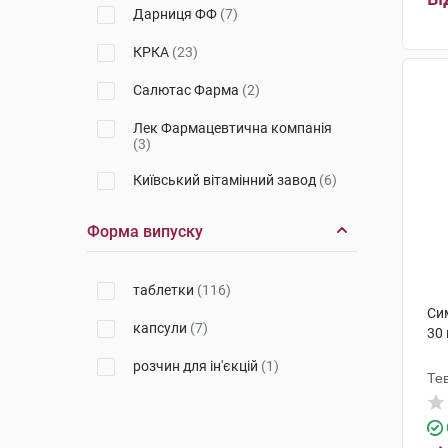
Дарниця ФФ
(7)
КРКА
(23)
Салютас Фарма
(2)
Лек Фармацевтична компанія
(3)
Київський вітамінний завод
(6)
Ананта Медікеар
(2)
Форма випуску
Сан Фармасьютикал Індастріз
(2)
таблетки
(116)
Фармак
(5)
Си
капсули
(7)
30
Київмедпрепарат
(2)
розчин для ін'єкцій
(1)
Те
Інтерхім
(2)
Кусум Фарм
(3)