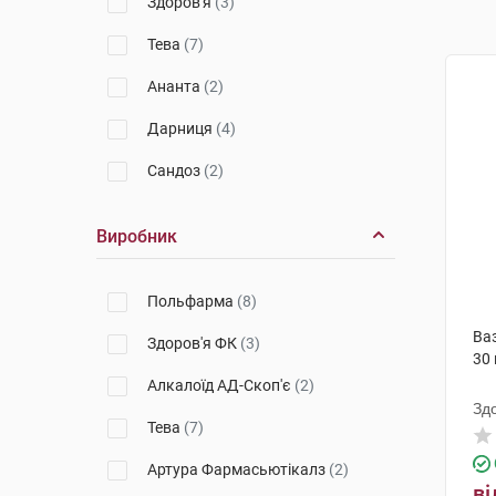
Здоров'я
(3)
Тева
(7)
Ананта
(2)
Дарниця
(4)
Сандоз
(2)
Виробник
Польфарма
(8)
Ваз
Здоров'я ФК
(3)
30
Алкалоїд АД-Скоп'є
(2)
Зд
Тева
(7)
Артура Фармасьютікалз
(2)
ві