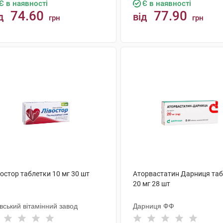
Є в наявності
Є в наявності
74.60
77.90
д
від
грн
грн
КУПИТИ
КУПИТИ
остор таблетки 10 мг 30 шт
Аторвастатин Дарниця та
20 мг 28 шт
вський вітамінний завод
Дарниця ФФ