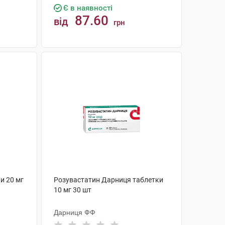
Є в наявності
87.60
від
грн
КУПИТИ
и 20 мг
Розувастатин Дарниця таблетки
10 мг 30 шт
Дарниця ФФ