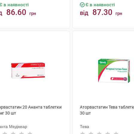
Є в наявності
Є в наявності
86.60
87.30
д
від
грн
грн
КУПИТИ
КУПИТИ
орвастатин 20 Ананта таблетки
Аторвастатин Тева таблетк
мг 30 шт
30 шт
анта Медікеар
Тева