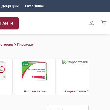
Добрі ціни
Likar Online
НАЙТИ
стерину У Плоскому
Аторвастатин
Аторвастатин 10
А