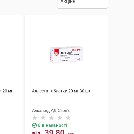
и 20 мг
Аллеста таблетки 20 мг 30 шт
Алкалоїд АД-Скоп'є
Є в наявності
39.80
від