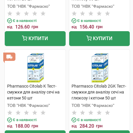
ТОВ "НВК "Фармаско"
ТОВ "НВК "Фармаско"
Є в наявності
Є в наявності
126.60
грн
156.40
грн
від
від
КУПИТИ
КУПИТИ
Pharmasco Citolab K Тест-
Pharmasco Citolab 2GK Тест-
смужки для аналізу сечі на
смужки для аналізу сечі на
кетони 50 шт
глюкозу і кетони 50 шт
ТОВ "НВК "Фармаско"
ТОВ "НВК "Фармаско"
Є в наявності
Є в наявності
188.00
грн
284.20
грн
від
від