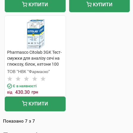
КУПИТИ
КУПИТИ
Pharmasco Citolab 3GK Тест-
смужки для аналізу сечі на
глюкозу, білок, кетони 100
шт
ТОВ "НВК "Фармаско"
Є в наявності
430.30
грн
від
КУПИТИ
Показано
7
з
7