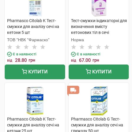
Pharmasco Citolab K Тест-
Тест-смужки індикаторні для
смужки для аналізу сечі на
визначення вмісту
кетони 5 шт
кетонових тіл в сечі
Ацетонтест 25 шт
ТОВ "НВК "Фармаско"
Норма
Є в наявності
Є в наявності
28.80
грн
67.00
грн
від
від
КУПИТИ
КУПИТИ
Pharmasco Citolab K Тест-
Pharmasco Citolab G Тест-
смужки для аналізу сечі на
смужки для аналізу сечі на
кетони 25 шт
глюкозу 50 шт