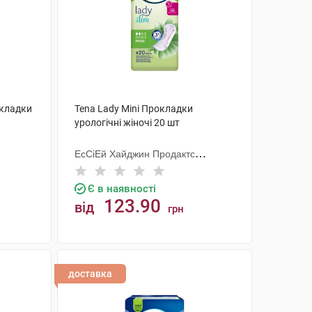
окладки
Tena Lady Mini Прокладки
урологічні жіночі 20 шт
ЕсСіЕй Хайджин Продактс
Хугезанд
Є в наявності
123.90
від
грн
КУПИТИ
доставка