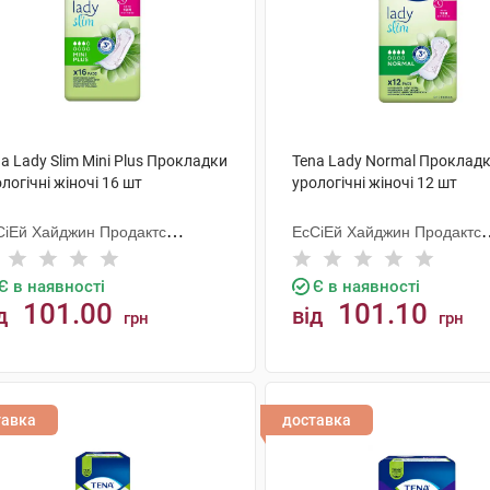
a Lady Slim Mini Plus Прокладки
Tena Lady Normal Проклад
логічні жіночі 16 шт
урологічні жіночі 12 шт
СіЕй Хайджин Продактс
ЕсСіЕй Хайджин Продактс
гезанд
Хугезанд
Є в наявності
Є в наявності
101.00
101.10
д
від
грн
грн
КУПИТИ
КУПИТИ
тавка
доставка