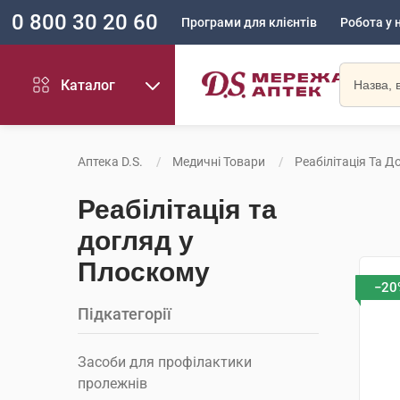
0 800 30 20 60
Програми для клієнтів
Робота у 
Каталог
Аптека D.S.
Медичні Товари
Реабілітація Та Д
Реабілітація та
догляд у
Плоскому
−20
Підкатегорії
Засоби для профілактики
пролежнів