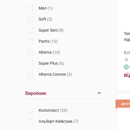
Man
(1)
Soft
(2)
Super Seni
(8)
Ten
під
Pants
(12)
Alterna
(10)
Ес
Ху
Super Plus
(6)
ві
Alterna Convex
(3)
Alterna Long Wear
(1)
Виробник
Active Normal
(5)
дос
Classic
(4)
Колопласт
(26)
Kids
(1)
Альберт-Київгума
(7)
Alterna Free
(5)