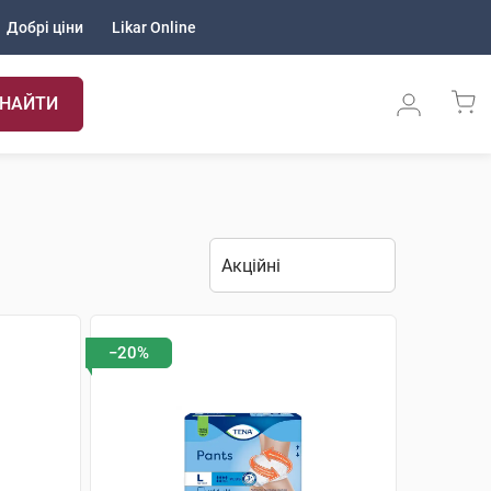
Добрі ціни
Likar Online
НАЙТИ
−20%