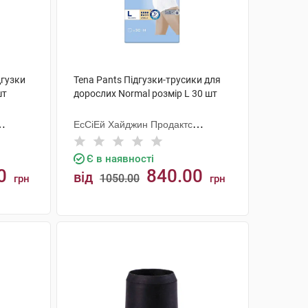
дгузки
Tena Pants Підгузки-трусики для
шт
дорослих Normal розмір L 30 шт
ЕсСіЕй Хайджин Продактс
Хугезанд
Є в наявності
0
840.00
від
1050.00
грн
грн
КУПИТИ