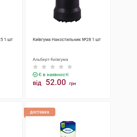
5 1 шт
Київгума Накостильник №28 1 шт
Альберт-Київгума
Є в наявності
52.00
від
грн
КУПИТИ
доставка