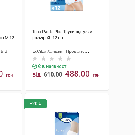
Tena Pants Plus Труси-підгузки
ір M 12
розмір XL 12 шт
 Б.В.
ЕсСіЕй Хайджин Продактс
Хугезанд
Є в наявності
0
488.00
від
610.00
грн
грн
КУПИТИ
−20%