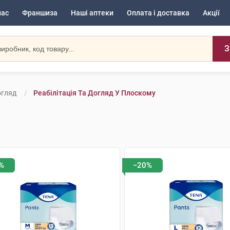
нас
Франшиза
Наші аптеки
Оплата і доставка
Акції
З
огляд
Реабілітація Та Догляд У Плоскому
%
−20%