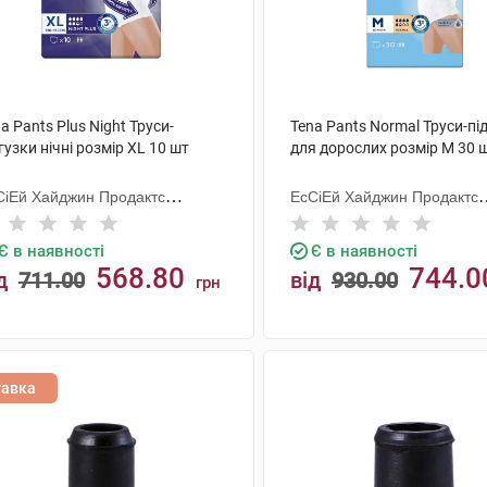
a Pants Plus Night Труси-
Tena Pants Normal Труси-пі
гузки нічні розмір XL 10 шт
для дорослих розмір M 30 
СіЕй Хайджин Продактс
ЕсСіЕй Хайджин Продактс
гезанд
Хугезанд
Є в наявності
Є в наявності
568.80
744.0
д
711.00
від
930.00
грн
КУПИТИ
КУПИТИ
тавка