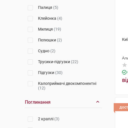
Палиця
(5)
Укрмедтекстиль
(6)
Клейонка
(4)
Ессіті Оперейшнс Хугезанд Б.В.
(2)
Милиця
(19)
Колопласт Угорщина
(1)
Ки
Пелюшки
(2)
Гуандун Каянг Медікал
Технолоджі
(5)
Судно
(2)
Ал
Торос-Груп
(2)
Трусики-підгузки
(22)
ТОВ Біодекс (Україна)
(2)
Підгузки
(30)
ві
Езкар
(1)
Калоприймачі двокомпонентні
(12)
Німеччина
(1)
Тростина
(1)
Поглинання
дос
Калоприймачі
однокомпонентні
(9)
2 краплі
(3)
Пластини
(2)