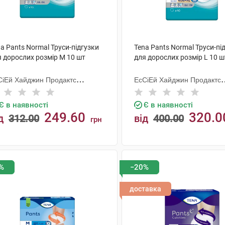
a Pants Normal Труси-підгузки
Tena Pants Normal Труси-пі
я дорослих розмір M 10 шт
для дорослих розмір L 10 ш
СіЕй Хайджин Продактс
ЕсСіЕй Хайджин Продактс
гезанд
Хугезанд
Є в наявності
Є в наявності
249.60
320.0
д
312.00
від
400.00
грн
КУПИТИ
КУПИТИ
%
−20%
доставка