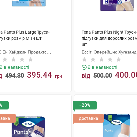
a Pants Plus Large Труси-
Tena Pants Plus Night Труси-
гузки розмір M 14 шт
підгузки для дорослих розм
шт
СіЕй Хайджин Продактс
Ессіті Оперейшнс Хугезанд
гезанд
Є в наявності
Є в наявності
395.44
400.0
д
494.30
від
500.00
грн
КУПИТИ
КУПИТИ
%
−20%
тавка
доставка