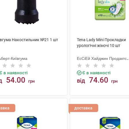
ївгума Накостильник №21 1 шт
Tena Lady Mini Прокладки
урологічні жіночі 10 шт
ьберт-Київгума
ЕсСіЕй Хайджин Продактс
Хугезанд
Є в наявності
Є в наявності
54.00
74.60
д
від
грн
грн
КУПИТИ
КУПИТИ
тавка
доставка