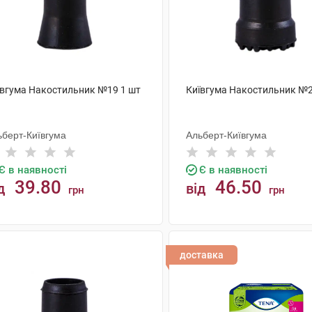
ївгума Накостильник №19 1 шт
Київгума Накостильник №2
ьберт-Київгума
Альберт-Київгума
Є в наявності
Є в наявності
39.80
46.50
д
від
грн
грн
КУПИТИ
КУПИТИ
доставка