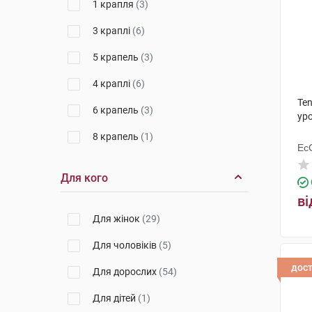
1 крапля
(3)
Матрац
(1)
3 краплі
(6)
Ходунки
(2)
5 крапель
(3)
Паста
(1)
4 краплі
(6)
Ten
6 крапель
(3)
уро
8 крапель
(1)
Ес
Ху
Для кого
ві
Для жінок
(29)
Для чоловіків
(5)
дос
Для дорослих
(54)
Для дітей
(1)