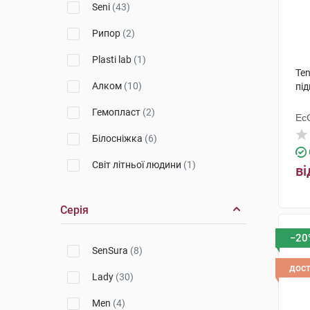
Seni
(43)
Урологічні прокладки
Рипор
(2)
Ходунки
Plasti lab
(1)
Ten
Алком
(10)
під
Гемопласт
(2)
Ес
Ху
Білосніжка
(6)
Світ літньої людини
(1)
ві
Dr.Frei
(5)
Серія
Toros-Group
(2)
−20
Gentle touch
(2)
SenSura
(8)
дос
Zensiv
(1)
Lady
(30)
Men
(4)