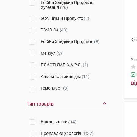
ЕсСіЕй Хайджин Продактс
Хугезанд
(26)
Standard
(2)
SCA Гігієни Продуктс
(5)
Slip
(6)
ТЗМО СА
(43)
Active Plus
(1)
Ки
ЕсСіЕй Хайджин Продактс
(8)
Мензул
(3)
Ал
ПЛАСТІ ЛАБ С.А.Р.Л.
(1)
Алком Торговий дім
(11)
ві
Гемопласт
(3)
Рипор
(2)
Тип товарів
Київгума
(1)
Накостильник
(4)
Норма-Трейд
(4)
Прокладки урологічні
(32)
ТМП Груп
(1)