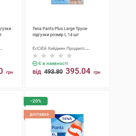
дгузки
Tena Pants Plus Large Труси-
т
підгузки розмір L 14 шт
ЕсСіЕй Хайджин Продактс
Хугезанд
Є в наявності
0
395.04
від
493.80
грн
грн
КУПИТИ
−20%
доставка