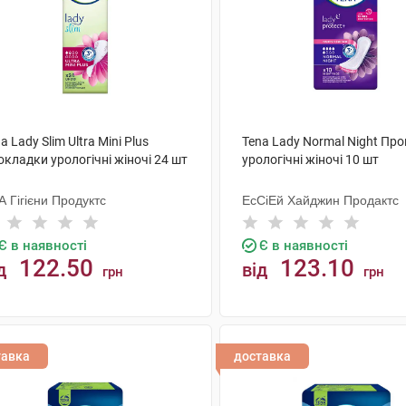
a Lady Slim Ultra Mini Plus
Tena Lady Normal Night Пр
кладки урологічні жіночі 24 шт
урологічні жіночі 10 шт
 Гігієни Продуктс
ЕсСіЕй Хайджин Продактс
Є в наявності
Є в наявності
122.50
123.10
д
від
грн
грн
КУПИТИ
КУПИТИ
тавка
доставка