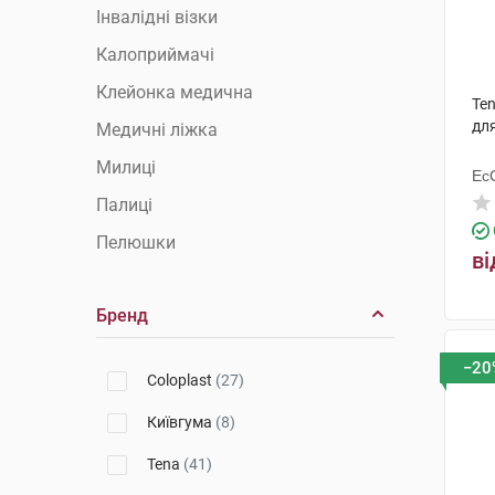
Інвалідні візки
Калоприймачі
Клейонка медична
Ten
дл
Медичні ліжка
Милиці
Ес
Ху
Палиці
Пелюшки
ві
Підгузки для дорослих
Бренд
Поручні та опори
Приналежності та сидіння для
−20
туалету
Coloplast
(27)
Сечоприймачі
Київгума
(8)
Сидіння для душу і ванни
Tena
(41)
Судна підкладні