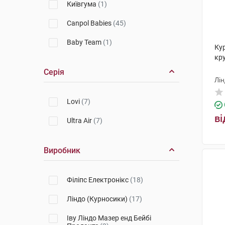
Київгума
(1)
Canpol Babies
(45)
Baby Team
(1)
Ку
кр
Серія
Лін
Lovi
(7)
ві
Ultra Air
(7)
Виробник
Філіпс Електронікс
(18)
Ліндо (Курносики)
(17)
Іву Ліндо Мазер енд Бейбі