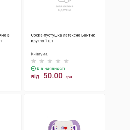
яча в
Соска-пустушка латексна Бантик
шт
кругла 1 шт
Київгума
Є в наявності
50.00
від
грн
КУПИТИ