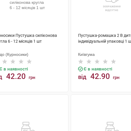
рносики Пустушка силіконова
Пустушка-ромашка 2 В дит
гла 6 - 12 місяців 1 шт
індивідуальній упаковці 1 
до (Курносики)
Київгума
Є в наявності
Є в наявності
42.20
42.90
д
від
грн
грн
КУПИТИ
КУПИТИ