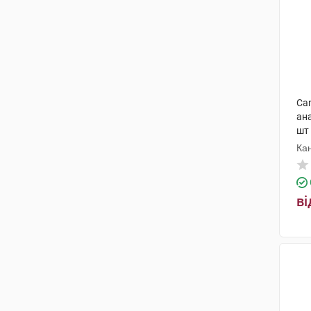
Ca
ана
шт
Ка
ві