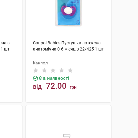
сна з
Canpol Babies Пустушка латексна
 1 шт
анатомічна 0-6 місяців 22/425 1 шт
Канпол
Є в наявності
72.00
від
грн
КУПИТИ