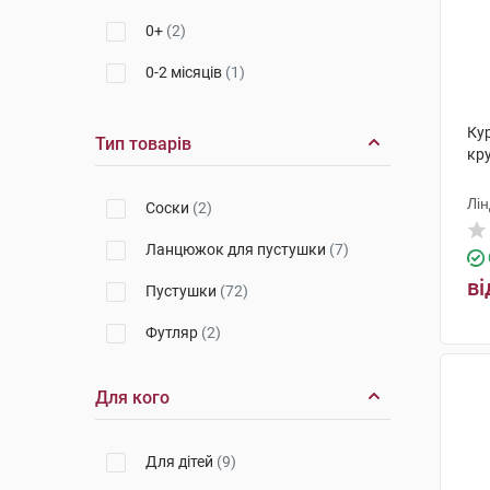
0+
(2)
0-2 місяців
(1)
3-6 місяців
(1)
Ку
Тип товарів
кру
Лін
Соски
(2)
Ланцюжок для пустушки
(7)
ві
Пустушки
(72)
Футляр
(2)
Для кого
Для дітей
(9)