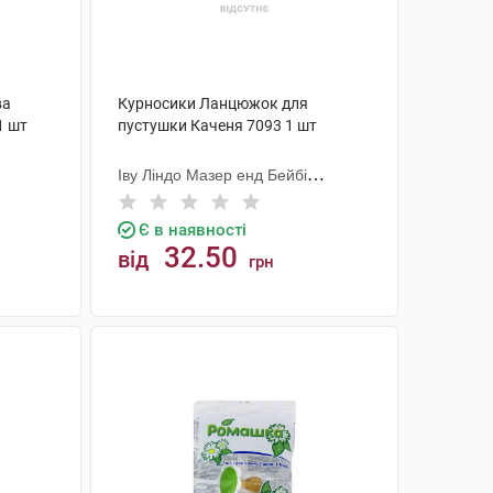
ва
Курносики Ланцюжок для
1 шт
пустушки Каченя 7093 1 шт
Іву Ліндо Мазер енд Бейбі
Продактс
Є в наявності
32.50
від
грн
КУПИТИ