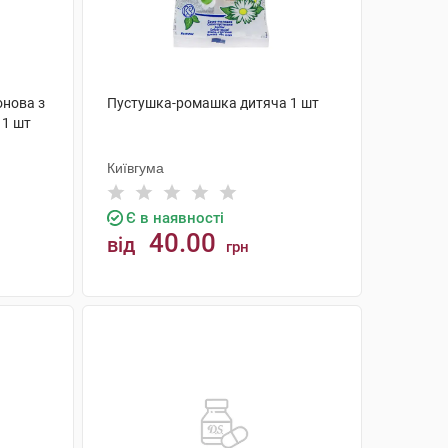
онова з
Пустушка-ромашка дитяча 1 шт
 1 шт
Київгума
Є в наявності
40.00
від
грн
КУПИТИ