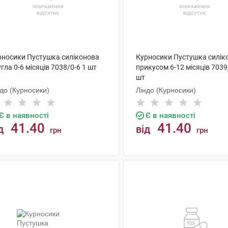
рносики Пустушка силіконова
Курносики Пустушка силік
гла 0-6 місяців 7038/0-6 1 шт
прикусом 6-12 місяців 7039
шт
до (Курносики)
Ліндо (Курносики)
Є в наявності
Є в наявності
41.40
41.40
д
від
грн
грн
КУПИТИ
КУПИТИ