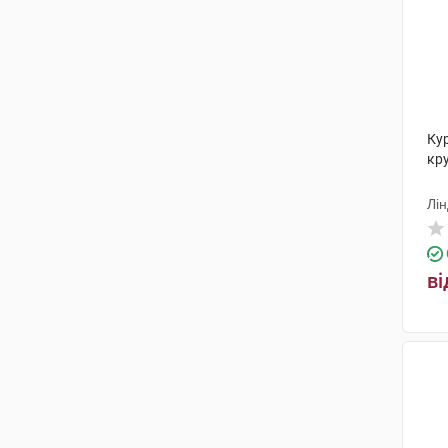
Ку
кру
Лін
ві