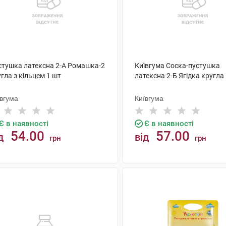
стушка латексна 2-А Ромашка-2
Київгума Соска-пустушка
гла з кільцем 1 шт
латексна 2-Б Ягідка кругла
ївгума
Київгума
Є в наявності
Є в наявності
54.00
57.00
д
від
грн
грн
КУПИТИ
КУПИТИ