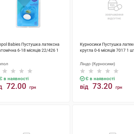
npol Babies Пустушка латексна
Курносики Пустушка латек
томічна 6-18 місяців 22/426 1
кругла 0-6 місяців 7017 1 ш
нпол
Ліндо (Курносики)
Є в наявності
Є в наявності
72.00
73.20
д
від
грн
грн
КУПИТИ
КУПИТИ