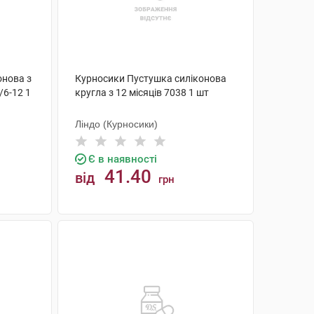
онова з
Курносики Пустушка силіконова
/6-12 1
кругла з 12 місяців 7038 1 шт
Ліндо (Курносики)
Є в наявності
41.40
від
грн
КУПИТИ