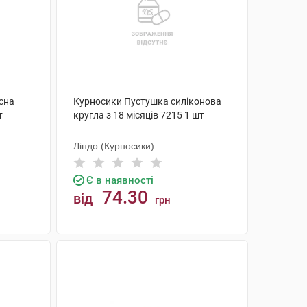
сна
Курносики Пустушка силіконова
т
кругла з 18 місяців 7215 1 шт
Ліндо (Курносики)
Є в наявності
74.30
від
грн
КУПИТИ