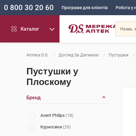
0 800 30 20 60
Програми для клієнтів
Робота у 
Каталог
Аптека D.S.
Догляд За Дитиною
Пустушки
Пустушки у
Плоскому
Бренд
Avent Philips
(18)
Курносики
(20)