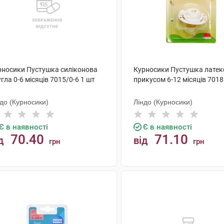
рносики Пустушка силіконова
Курносики Пустушка латек
гла 0-6 місяців 7015/0-6 1 шт
прикусом 6-12 місяців 7018
до (Курносики)
Ліндо (Курносики)
Є в наявності
Є в наявності
70.40
71.10
д
від
грн
грн
КУПИТИ
КУПИТИ