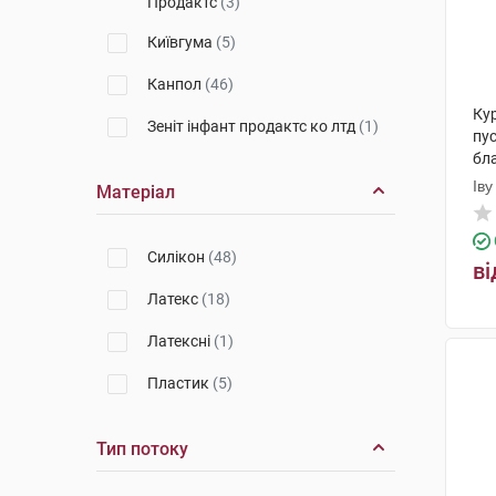
Продактс
(3)
Київгума
(5)
Канпол
(46)
Ку
Зеніт інфант продактс ко лтд
(1)
пу
бл
Іву
Матеріал
Пр
Cилікон
(48)
ві
Латекс
(18)
Латексні
(1)
Пластик
(5)
Тип потоку