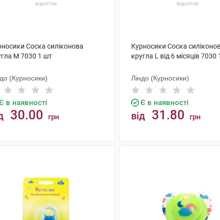
рносики Соска силіконова
Курносики Соска силіконо
угла M 7030 1 шт
кругла L від 6 місяців 7030 
до (Курносики)
Ліндо (Курносики)
Є в наявності
Є в наявності
30.00
31.80
д
від
грн
грн
КУПИТИ
КУПИТИ