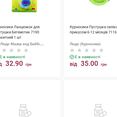
рносики Ланцюжок для
Курносики Пустушка силік
стушки Бегемотик 7190
прикусом 6-12 місяців 7116
акитний 1 шт
 Ліндо Мазер енд Бейбі
Ліндо (Курносики)
одактс
Є в наявності
Є в наявності
32.90
35.00
д
від
грн
грн
КУПИТИ
КУПИТИ