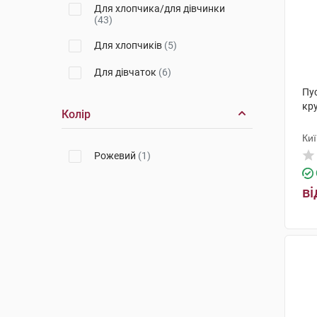
Для хлопчика/для дівчинки
(43)
Для хлопчиків
(5)
Для дівчаток
(6)
Пу
кру
Колір
Ки
Рожевий
(1)
ві