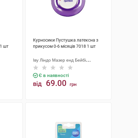
Курносики Пустушка латексна з
 1 шт
прикусом 0-6 місяців 7018 1 шт
Іву Ліндо Мазер енд Бейбі
Продактс
Є в наявності
69.00
від
грн
КУПИТИ