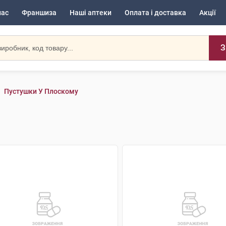
нас
Франшиза
Наші аптеки
Оплата і доставка
Акції
З
Пустушки У Плоскому