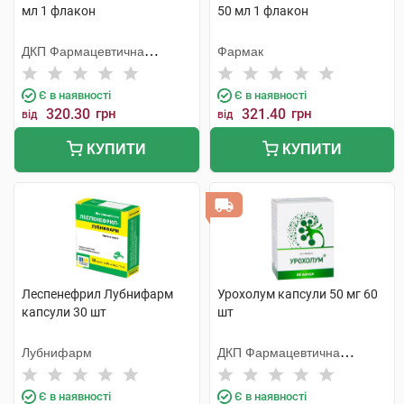
мл 1 флакон
50 мл 1 флакон
ДКП Фармацевтична
Фармак
фабрика
Є в наявності
Є в наявності
320.30
грн
321.40
грн
від
від
КУПИТИ
КУПИТИ
Леспенефрил Лубнифарм
Урохолум капсули 50 мг 60
капсули 30 шт
шт
Лубнифарм
ДКП Фармацевтична
фабрика
Є в наявності
Є в наявності