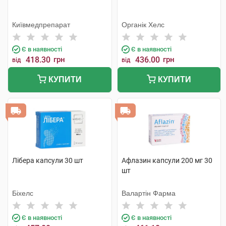
Київмедпрепарат
Органік Хелс
Є в наявності
Є в наявності
418.30
грн
436.00
грн
від
від
КУПИТИ
КУПИТИ
Лібера капсули 30 шт
Афлазин капсули 200 мг 30
шт
Біхелс
Валартін Фарма
Є в наявності
Є в наявності