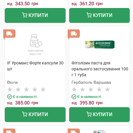
343.50
грн
361.20
грн
від
від
КУПИТИ
КУПИТИ
IF Уромакс Форте капсули 30
Фітолізин паста для
шт
орального застосування 100
г 1 туба
Віола
Гербаполь Варшава
Є в наявності
Є в наявності
385.00
грн
395.80
грн
від
від
КУПИТИ
КУПИТИ