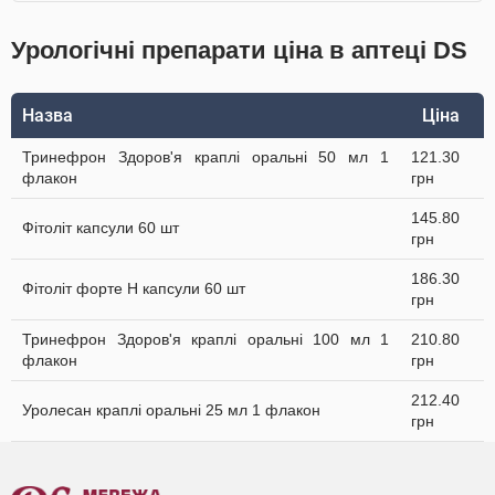
Урологічні препарати ціна в аптеці DS
Назва
Ціна
Тринефрон Здоров'я краплі оральні 50 мл 1
121.30
флакон
грн
145.80
Фітоліт капсули 60 шт
грн
186.30
Фітоліт форте H капсули 60 шт
грн
Тринефрон Здоров'я краплі оральні 100 мл 1
210.80
флакон
грн
212.40
Уролесан краплі оральні 25 мл 1 флакон
грн