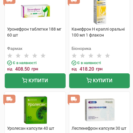
Уронефрон таблетки 188 мг
Канефрон H краплі оральні
60 шт
100 мл 1 флакон
Фармак
Біонорика
Є в наявності
Є в наявності
408.50
грн
418.20
грн
від
від
КУПИТИ
КУПИТИ
Уролесан капсули 40 шт
Леспенефрон капсули 30 шт