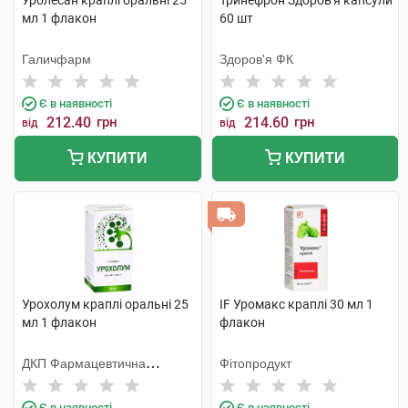
Уролесан краплі оральні 25
Тринефрон Здоров'я капсули
мл 1 флакон
60 шт
Галичфарм
Здоров'я ФК
Є в наявності
Є в наявності
212.40
грн
214.60
грн
від
від
КУПИТИ
КУПИТИ
Урохолум краплі оральні 25
IF Уромакс краплі 30 мл 1
мл 1 флакон
флакон
ДКП Фармацевтична
Фітопродукт
фабрика
Є в наявності
Є в наявності