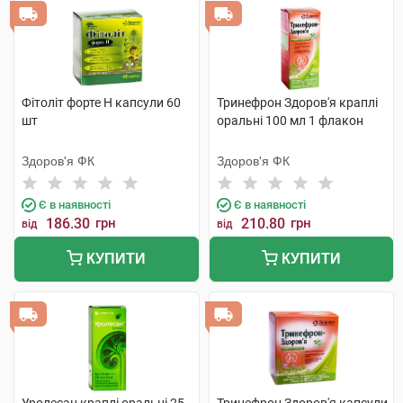
Фітоліт форте H капсули 60
Тринефрон Здоров'я краплі
шт
оральні 100 мл 1 флакон
Здоров'я ФК
Здоров'я ФК
Є в наявності
Є в наявності
186.30
грн
210.80
грн
від
від
КУПИТИ
КУПИТИ