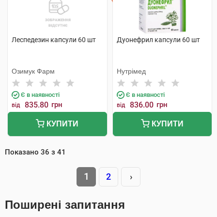
Леспедезин капсули 60 шт
Дуонефрил капсули 60 шт
Озимук Фарм
Нутрімед
Є в наявності
Є в наявності
835.80
грн
836.00
грн
від
від
КУПИТИ
КУПИТИ
Показано
36
з
41
1
2
›
Поширені запитання