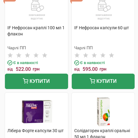
IF Нефросан краплі 100 мл 1
IF Нефросан капсули 60 шт
флакон
Чарлі ПП
Чарлі ПП
Є в наявності
Є в наявності
522.00
грн
595.00
грн
від
від
КУПИТИ
КУПИТИ
Лібера Форте капсули 30 шт
Солідагорен краплі оральні
50 мл 1 флакон