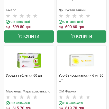
Біхелс
Др. Густав Кляйн
Є в наявності
Є в наявності
599.80
грн
600.60
грн
від
від
КУПИТИ
КУПИТИ
Уродез таблетки 60 шт
Уро-Ваксом капсули 6 мг 30
шт
Маклеодс Фармасьютикалс
ОМ Фарма
Є в наявності
Є в наявності
615.70
грн
619.70
грн
від
від