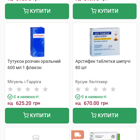
КУПИТИ
КУПИТИ
Тутукон розчин оральний
Арстифен таблетки шипучі
600 мл 1 флакон
80 шт
Мігуель і Гарріга
Кусум Хелтхкер
Є в наявності
Є в наявності
625.20
грн
670.00
грн
від
від
КУПИТИ
КУПИТИ