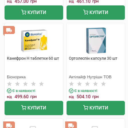
457.00
грн
461.10
грн
від
від
КУПИТИ
КУПИТИ
Канефрон H таблетки 60 шт
Ортолеспін капсули 30 шт
Біонорика
Актілайф Нутрішн ТОВ
Є в наявності
Є в наявності
499.60
грн
504.10
грн
від
від
КУПИТИ
КУПИТИ