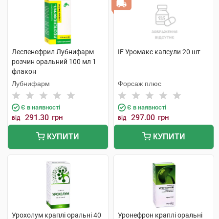
Леспенефрил Лубнифарм
IF Уромакс капсули 20 шт
розчин оральний 100 мл 1
флакон
Лубнифарм
Форсаж плюс
Є в наявності
Є в наявності
291.30
грн
297.00
грн
від
від
КУПИТИ
КУПИТИ
Урохолум краплі оральні 40
Уронефрон краплі оральні