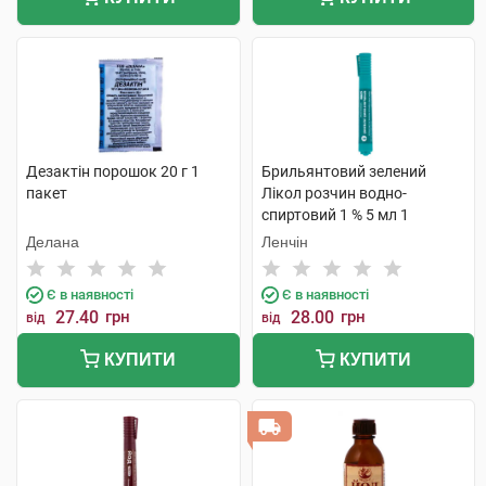
Дезактін порошок 20 г 1
Брильянтовий зелений
пакет
Лікол розчин водно-
спиртовий 1 % 5 мл 1
флакон-олівець
Делана
Ленчін
Є в наявності
Є в наявності
27.40
грн
28.00
грн
від
від
КУПИТИ
КУПИТИ