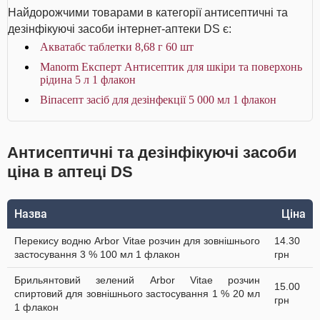
Найдорожчими товарами в категорії антисептичні та
дезінфікуючі засоби інтернет-аптеки DS є:
Акватабс таблетки 8,68 г 60 шт
Manorm Експерт Антисептик для шкіри та поверхонь
рідина 5 л 1 флакон
Віпасепт засіб для дезінфекції 5 000 мл 1 флакон
Антисептичні та дезінфікуючі засоби
ціна в аптеці DS
Назва
Ціна
Перекису водню Arbor Vitae розчин для зовнішнього
14.30
застосування 3 % 100 мл 1 флакон
грн
Брильянтовий зелений Arbor Vitae розчин
15.00
спиртовий для зовнішнього застосування 1 % 20 мл
грн
1 флакон