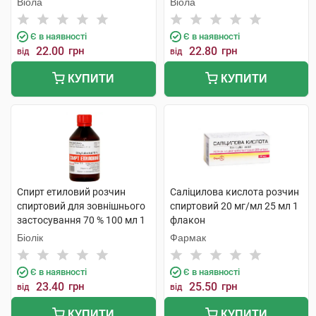
Віола
Віола
Є в наявності
Є в наявності
22.00
грн
22.80
грн
від
від
КУПИТИ
КУПИТИ
Спирт етиловий розчин
Саліцилова кислота розчин
спиртовий для зовнішнього
спиртовий 20 мг/мл 25 мл 1
застосування 70 % 100 мл 1
флакон
флакон
Біолік
Фармак
Є в наявності
Є в наявності
23.40
грн
25.50
грн
від
від
КУПИТИ
КУПИТИ