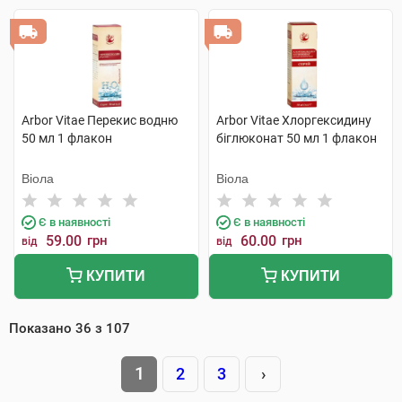
Arbor Vitae Перекис водню
Arbor Vitae Хлоргексидину
50 мл 1 флакон
біглюконат 50 мл 1 флакон
Віола
Віола
Є в наявності
Є в наявності
59.00
грн
60.00
грн
від
від
КУПИТИ
КУПИТИ
Показано
36
з
107
1
2
3
›