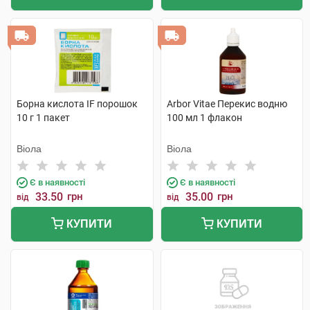
Борна кислота IF порошок
Arbor Vitae Перекис водню
10 г 1 пакет
100 мл 1 флакон
Віола
Віола
Є в наявності
Є в наявності
33.50
грн
35.00
грн
від
від
КУПИТИ
КУПИТИ