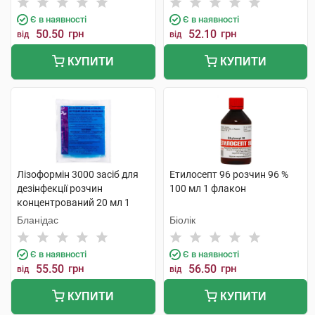
Є в наявності
Є в наявності
50.50
грн
52.10
грн
від
від
КУПИТИ
КУПИТИ
Лізоформін 3000 засіб для
Етилосепт 96 розчин 96 %
дезінфекції розчин
100 мл 1 флакон
концентрований 20 мл 1
пакет
Бланідас
Біолік
Є в наявності
Є в наявності
55.50
грн
56.50
грн
від
від
КУПИТИ
КУПИТИ