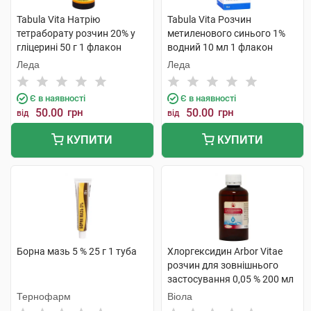
Tabula Vita Натрію
Tabula Vita Розчин
тетраборату розчин 20% у
метиленового синього 1%
гліцерині 50 г 1 флакон
водний 10 мл 1 флакон
Леда
Леда
Є в наявності
Є в наявності
50.00
грн
50.00
грн
від
від
КУПИТИ
КУПИТИ
Борна мазь 5 % 25 г 1 туба
Хлоргексидин Arbor Vitae
розчин для зовнішнього
застосування 0,05 % 200 мл
1 флакон
Тернофарм
Віола