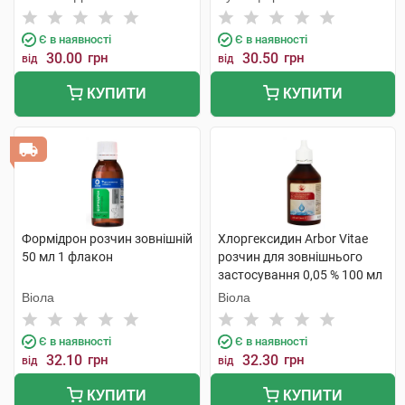
Є в наявності
Є в наявності
30.00
грн
30.50
грн
від
від
КУПИТИ
КУПИТИ
Формідрон розчин зовнішній
Хлоргексидин Arbor Vitae
50 мл 1 флакон
розчин для зовнішнього
застосування 0,05 % 100 мл
1 флакон
Віола
Віола
Є в наявності
Є в наявності
32.10
грн
32.30
грн
від
від
КУПИТИ
КУПИТИ