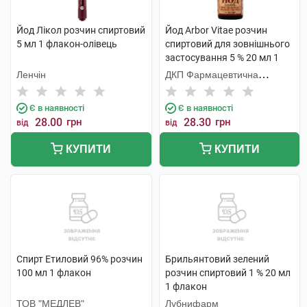
Йод Лікол розчин спиртовий
Йод Arbor Vitae розчин
5 мл 1 флакон-олівець
спиртовий для зовнішнього
застосування 5 % 20 мл 1
флакон
Ленчін
ДКП Фармацевтична
фабрика
Є в наявності
Є в наявності
28.00
грн
28.30
грн
від
від
КУПИТИ
КУПИТИ
Спирт Етиловий 96% розчин
Брильянтовий зелений
100 мл 1 флакон
розчин спиртовий 1 % 20 мл
1 флакон
ТОВ "МЕДЛЕВ"
Лубнифарм