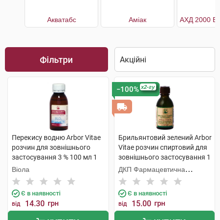
Акватабс
Аміак
Фільтри
x2-гу
−100%
Перекису водню Arbor Vitae
Брильянтовий зелений Arbor
розчин для зовнішнього
Vitae розчин спиртовий для
застосування 3 % 100 мл 1
зовнішнього застосування 1
флакон
% 20 мл 1 флакон
Віола
ДКП Фармацевтична
фабрика
Є в наявності
Є в наявності
14.30
грн
15.00
грн
від
від