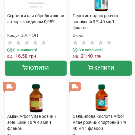
Серветки для обробки шкіри
Перекис водню розчин
з хлоргексидином 0,05%
зовнішній 3 % 40 мл 1
флакон
Кашук В.А.ФОП
Віола
Є в наявності
Є в наявності
16.50
грн
21.40
грн
від
від
КУПИТИ
КУПИТИ
Аміак Arbor Vitae розчин
Саліцилова кислота Arbor
зовнішній 10 % 40 мл 1
Vitae розчин спиртовий 1 %
флакон
40 мл 1 флакон