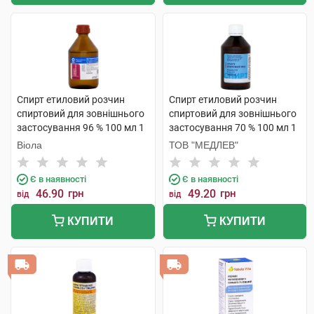
Спирт етиловий розчин
Спирт етиловий розчин
спиртовий для зовнішнього
спиртовий для зовнішнього
застосування 96 % 100 мл 1
застосування 70 % 100 мл 1
флакон скляний
флакон
Віола
ТОВ "МЕДЛЕВ"
Є в наявності
Є в наявності
46.90
грн
49.20
грн
від
від
КУПИТИ
КУПИТИ