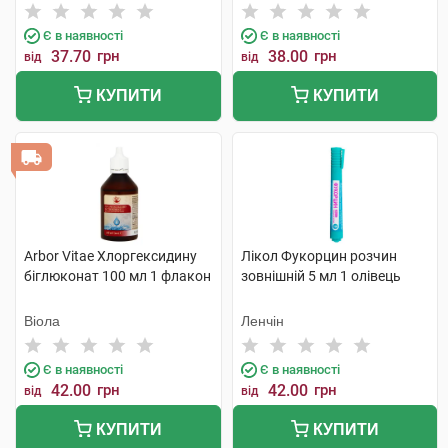
Є в наявності
Є в наявності
37.70
грн
38.00
грн
від
від
КУПИТИ
КУПИТИ
Arbor Vitae Хлоргексидину
Лікол Фукорцин розчин
біглюконат 100 мл 1 флакон
зовнішній 5 мл 1 олівець
Віола
Ленчін
Є в наявності
Є в наявності
42.00
грн
42.00
грн
від
від
КУПИТИ
КУПИТИ