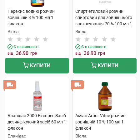
Перекис водню розчин
Спирт етиловий розчин
зовнішній 3 % 100 мл 1
спиртовий для зовнішнього
флакон
застосування 70 % 100 мл 1
флакон скляний
Віола
Віола
Є в наявності
Є в наявності
36.90
грн
36.90
грн
від
від
КУПИТИ
КУПИТИ
Бланідас 2000 Експрес Засіб
Аміак Arbor Vitae розчин
дезинфікуючий засіб 60 мл 1
зовнішній 10 % 100 мл 1
флакон
флакон
Бланідас
Віола