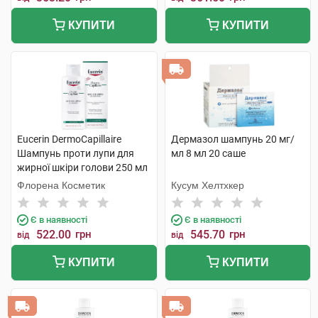
КУПИТИ
КУПИТИ
Eucerin DermoCapillaire
Дермазол шампунь 20 мг/
Шампунь проти лупи для
мл 8 мл 20 саше
жирної шкіри голови 250 мл
1 флакон
Флорена Косметик
Кусум Хелтхкер
Є в наявності
Є в наявності
522.00
грн
545.70
грн
від
від
КУПИТИ
КУПИТИ