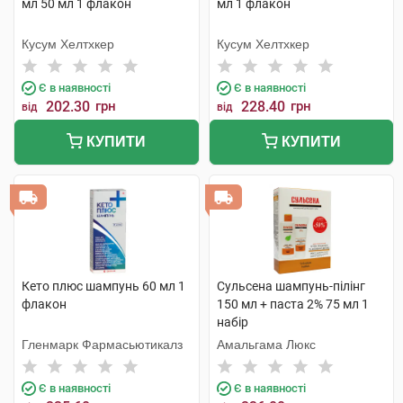
мл 50 мл 1 флакон
мл 1 флакон
Кусум Хелтхкер
Кусум Хелтхкер
Є в наявності
Є в наявності
202.30
грн
228.40
грн
від
від
КУПИТИ
КУПИТИ
Кето плюс шампунь 60 мл 1
Сульсена шампунь-пілінг
флакон
150 мл + паста 2% 75 мл 1
набір
Гленмарк Фармасьютикалз
Амальгама Люкс
Є в наявності
Є в наявності