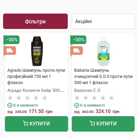
Фільтри
−30%
−30%
Agrado Шампунь проти лупи
Babaria Шампунь
професійний 750 мл 1
очищуючий S.O.S проти лупи
флакон
500 мл 1 флакон
Аградо Косметік Кейр 3000
Беріоска С.Л.
С.Л.У.
Є в наявності
Є в наявності
171.50
324.10
грн
грн
від
245.00
від
463.00
КУПИТИ
КУПИТИ