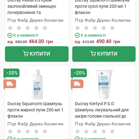
Ducray Kelual DS Крем
Ducray Squanorm Шампунь
заспокійливий зменшує
проти сухої лупи 200 мл 1
почервоніння та
флакон
подразнення, усуває
П'єр Фабр Дермо-Косметик
П'єр Фабр Дермо-Косметик
лущення шкіри 40 мл 1 туба
Є в наявності
Є в наявності
464.00
490.40
грн
грн
від
580.00
від
613.00
КУПИТИ
КУПИТИ
−20%
−20%
Ducray Squanorm Шампунь
Ducray Kertyol Р.S.О.
проти жирної лупи 200 мл 1
Шампунь лікувальний для
флакон
шкіри голови схильної до
псоріазу 125 мл 1 туба
П'єр Фабр Дермо-Косметик
П'єр Фабр Дермо-Косметик
Є в наявності
Є в наявності