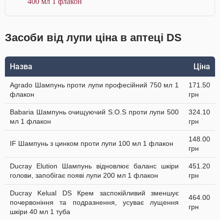
400 мл 1 флакон
Засоби від лупи ціна в аптеці DS
Назва
Ціна
Agrado Шампунь проти лупи професійний 750 мл 1
171.50
флакон
грн
Babaria Шампунь очищуючий S.O.S проти лупи 500
324.10
мл 1 флакон
грн
148.00
IF Шампунь з цинком проти лупи 100 мл 1 флакон
грн
Ducray Elution Шампунь відновлює баланс шкіри
451.20
голови, запобігає появі лупи 200 мл 1 флакон
грн
Ducray Kelual DS Крем заспокійливий зменшує
464.00
почервоніння та подразнення, усуває лущення
грн
шкіри 40 мл 1 туба