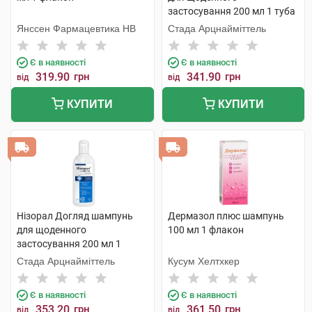
застосування 200 мл 1 туба
Янссен Фармацевтика НВ
Стада Арцнайміттель
Є в наявності
Є в наявності
319.90
грн
341.90
грн
від
від
КУПИТИ
КУПИТИ
Нізорал Догляд шампунь
Дермазол плюс шампунь
для щоденного
100 мл 1 флакон
застосування 200 мл 1
флакон
Стада Арцнайміттель
Кусум Хелтхкер
Є в наявності
Є в наявності
353.20
грн
361.50
грн
від
від