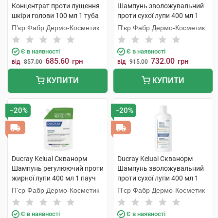
Концентрат проти лущення
Шампунь зволожувальний
шкіри голови 100 мл 1 туба
проти сухої лупи 400 мл 1
пауч
П'єр Фабр Дермо-Косметик
П'єр Фабр Дермо-Косметик
Є в наявності
Є в наявності
685.60
732.00
грн
грн
від
857.00
від
915.00
КУПИТИ
КУПИТИ
−20%
−20%
Ducray Kelual Скванорм
Ducray Kelual Скванорм
Шампунь регулюючий проти
Шампунь зволожувальний
жирної лупи 400 мл 1 пауч
проти сухої лупи 400 мл 1
флакон
П'єр Фабр Дермо-Косметик
П'єр Фабр Дермо-Косметик
Є в наявності
Є в наявності