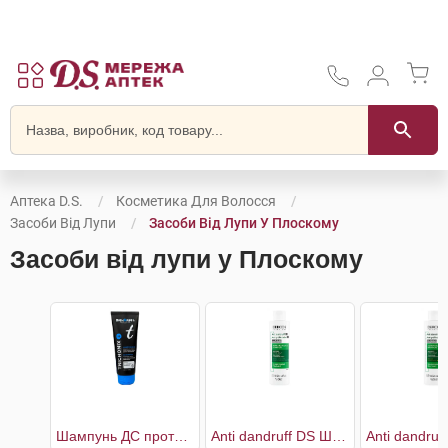
Аптека D.S.
Косметика Для Волосся
Засоби Від Лупи
Засоби Від Лупи У Плоскому
Засоби від лупи у Плоскому
Шампунь ДС проти легкої і помірної лупи
Anti dandruff DS Шампунь проти лупи для нормального, жирного волосся та подразненої шкіри голови