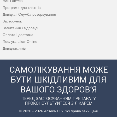
Наші аптеки
Програми для клієнтів
Довідка і Служба резервування
Застосунок
Запитання і відповіді
Оплата і доставка
Послуга Likar Online
Довідник ліків
САМОЛІКУВАННЯ МОЖЕ
БУТИ ШКІДЛИВИМ ДЛЯ
ВАШОГО ЗДОРОВ’Я
ПЕРЕД ЗАСТОСУВАННЯМ ПРЕПАРАТУ
ПРОКОНСУЛЬТУЙТЕСЯ З ЛІКАРЕМ
© 2020 - 2026 Аптека D.S. Усі права захищені