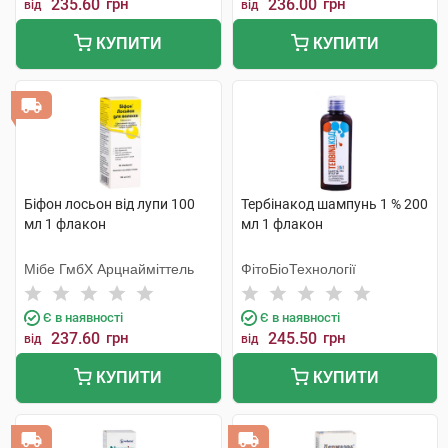
235.60
грн
236.00
грн
від
від
КУПИТИ
КУПИТИ
Біфон лосьон від лупи 100
Тербінакод шампунь 1 % 200
мл 1 флакон
мл 1 флакон
Мібе ГмбХ Арцнайміттель
ФітоБіоТехнології
Є в наявності
Є в наявності
237.60
грн
245.50
грн
від
від
КУПИТИ
КУПИТИ