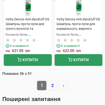
Vichy Dercos Anti dandruff DS
Vichy Dercos Anti dandruff DS
Шампунь проти лупи для
Шампунь проти лупи для
сухого волосся та
нормального, жирного
подразненої шкіри голови
волосся та подразненої
Косметік Актів
Косметік Актів
200 мл 1 флакон
шкіри голови 200 мл 1
Інтернаціональ
Інтернаціональ
флакон
Є в наявності
Є в наявності
621.00
грн
622.00
грн
від
від
КУПИТИ
КУПИТИ
Показано
36
з
51
1
2
›
Поширені запитання