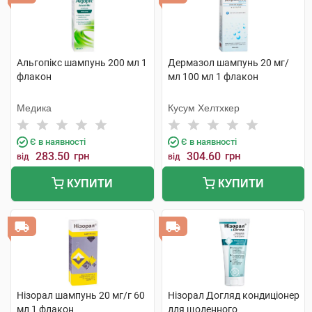
Альгопікс шампунь 200 мл 1
Дермазол шампунь 20 мг/
флакон
мл 100 мл 1 флакон
Медика
Кусум Хелтхкер
Є в наявності
Є в наявності
283.50
грн
304.60
грн
від
від
КУПИТИ
КУПИТИ
Нізорал шампунь 20 мг/г 60
Нізорал Догляд кондиціонер
мл 1 флакон
для щоденного