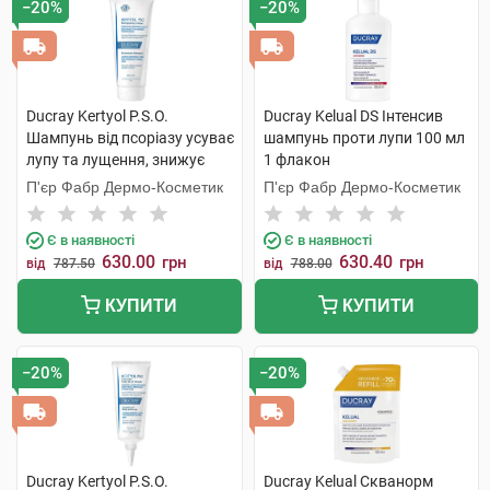
−20%
−20%
Ducray Kertyol P.S.O.
Ducray Kelual DS Інтенсив
Шампунь від псоріазу усуває
шампунь проти лупи 100 мл
лупу та лущення, знижує
1 флакон
почервоніння 200 мл 1 туба
П'єр Фабр Дермо-Косметик
П'єр Фабр Дермо-Косметик
Є в наявності
Є в наявності
630.00
630.40
грн
грн
від
787.50
від
788.00
КУПИТИ
КУПИТИ
−20%
−20%
Ducray Kertyol Р.S.О.
Ducray Kelual Скванорм