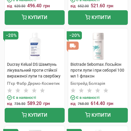
496.40
521.60
грн
грн
від
620.50
від
652.00
КУПИТИ
КУПИТИ
−20%
−20%
Ducray Kelual DS Шампунь
Biotrade Sebomax Лосьйон
лікувальний проти стійкої
проти лупи і при себореї 100
вираженої лупи та свербіжу
мл 1 флакон
100 мл 1 флакон
П'єр Фабр Дермо-Косметик
Біотрейд Болгарія
Є в наявності
Є в наявності
589.20
614.40
грн
грн
від
736.50
від
768.00
КУПИТИ
КУПИТИ