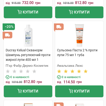
732.00
812.80
грн
грн
від
915.00
від
1016.00
КУПИТИ
КУПИТИ
−20%
Ducray Kelual Скванорм
Сульсена Паста 2 % проти
Шампунь регулюючий проти
лупи 75 мл 1 туба
жирної лупи 400 мл 1
флакон
П'єр Фабр Дермо-Косметик
Амальгама Люкс
Є в наявності
Є в наявності
812.80
грн
114.50
грн
від
1016.00
від
КУПИТИ
КУПИТИ