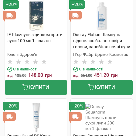
−20%
−20%
IF Шампунь з цинком проти
Ducray Elution Шампунь
лупи 100 мл 1 флакон
відновлює баланс шкіри
голови, запобігає появі лупи
200 мл 1 флакон
Ключі Здоров'я
П'єр Фабр Дермо-Косметик
Є в наявності
Є в наявності
148.00
451.20
грн
грн
від
185.00
від
564.00
КУПИТИ
КУПИТИ
−20%
−20%