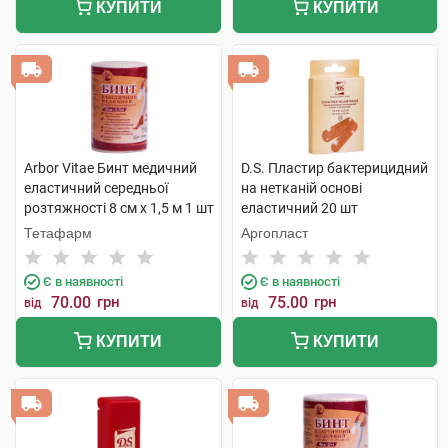
КУПИТИ
КУПИТИ
Arbor Vitae Бинт медичний
D.S. Пластир бактерицидний
еластичний середньої
на нетканій основі
розтяжності 8 см х 1,5 м 1 шт
еластичний 20 шт
Тетафарм
Аргопласт
Є в наявності
Є в наявності
70.00
грн
75.00
грн
від
від
КУПИТИ
КУПИТИ