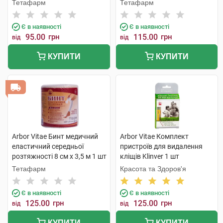
Тетафарм
Тетафарм
Є в наявності
Є в наявності
95.00
грн
115.00
грн
від
від
КУПИТИ
КУПИТИ
Arbor Vitae Бинт медичний
Arbor Vitae Комплект
еластичний середньої
пристроїв для видалення
розтяжності 8 см х 3,5 м 1 шт
кліщів Klinver 1 шт
Тетафарм
Красота та Здоров'я
Є в наявності
Є в наявності
125.00
грн
125.00
грн
від
від
КУПИТИ
КУПИТИ