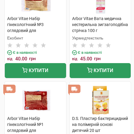
Arbor Vitae Набір
Arbor Vitae Вата медична
гінекологічний №3
нестерильна зигзагоподібна
оглядовий для
стрічка 100 г
одноразового використання
Екобинт
Укрмедтекстиль
1 шт
Є в наявності
Є в наявності
40.00
грн
45.00
грн
від
від
КУПИТИ
КУПИТИ
Arbor Vitae Набір
D.S. Пластир бактерицидний
гінекологічний №1
на полімерній основі
оглядовий для
дитячий 20 шт