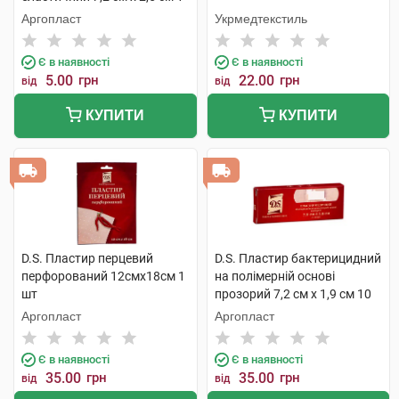
шт
Аргопласт
Укрмедтекстиль
Є в наявності
Є в наявності
5.00
грн
22.00
грн
від
від
КУПИТИ
КУПИТИ
D.S. Пластир перцевий
D.S. Пластир бактерицидний
перфорований 12смх18см 1
на полімерній основі
шт
прозорий 7,2 см х 1,9 см 10
шт
Аргопласт
Аргопласт
Є в наявності
Є в наявності
35.00
грн
35.00
грн
від
від