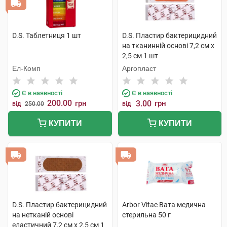
D.S. Таблетниця 1 шт
D.S. Пластир бактерицидний
на тканинній основі 7,2 см х
2,5 см 1 шт
Ел-Комп
Аргопласт
Є в наявності
Є в наявності
200.00
грн
3.00
грн
від
250.00
від
КУПИТИ
КУПИТИ
D.S. Пластир бактерицидний
Arbor Vitae Вата медична
на нетканій основі
стерильна 50 г
еластичний 7,2 см х 2,5 см 1