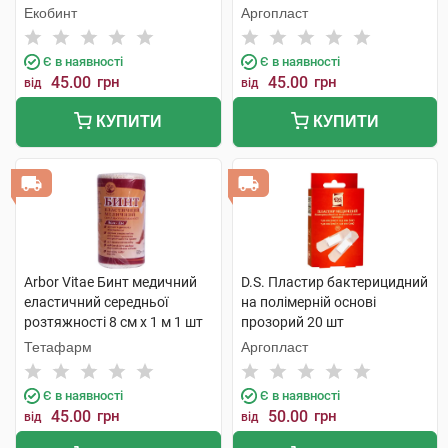
одноразового використання
Екобинт
Аргопласт
1 шт
Є в наявності
Є в наявності
45.00
грн
45.00
грн
від
від
КУПИТИ
КУПИТИ
Arbor Vitae Бинт медичний
D.S. Пластир бактерицидний
еластичний середньої
на полімерній основі
розтяжності 8 см х 1 м 1 шт
прозорий 20 шт
Тетафарм
Аргопласт
Є в наявності
Є в наявності
45.00
грн
50.00
грн
від
від