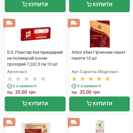
КУПИТИ
КУПИТИ
D.S. Пластир бактерицидний
Arbor Vitae Гірчичник-пакет
на полімерній основі
пакети 10 шт
прозорий 7,2х2,5 см 10 шт
Аргопласт
Ауп Сарепта-Медіпласт
Є в наявності
Є в наявності
35.00
грн
35.00
грн
від
від
КУПИТИ
КУПИТИ