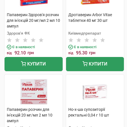
Папаверин Здоров'я розчин
Дротаверин Arbor Vitae
для ін'єкцій 20 мг/мл 2 мл 10
таблетки 40 мг 30 шт
ампул
Здоров'я ФК
Київмедпрепарат
Є в наявності
Є в наявності
92.10
грн
95.30
грн
від
від
КУПИТИ
КУПИТИ
Папаверин розчин для
Но-х-ша супозиторії
ін'єкцій 20 мг/мл 2 мл 10
ректальні 0,04 г 10 шт
ампул