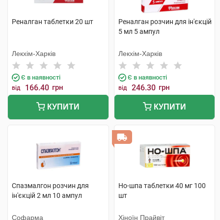
Реналган таблетки 20 шт
Реналган розчин для ін'єкцій
5 мл 5 ампул
Лекхім-Харків
Лекхім-Харків
Є в наявності
Є в наявності
166.40
грн
246.30
грн
від
від
КУПИТИ
КУПИТИ
Спазмалгон розчин для
Но-шпа таблетки 40 мг 100
ін'єкцій 2 мл 10 ампул
шт
Софарма
Хіноїн Прайвіт