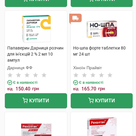
Папаверин Дарниця розчин
Но-шпа форте таблетки 80
для ін'єкцій 2 % 2 мл 10
мг 24 шт
ампул
Дарниця ФФ
Хіноїн Прайвіт
Є в наявності
Є в наявності
150.40
грн
165.70
грн
від
від
КУПИТИ
КУПИТИ