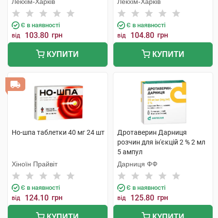
Лекхім-Харків
Лекхім-Харків
Є в наявності
Є в наявності
103.80
грн
104.80
грн
від
від
КУПИТИ
КУПИТИ
Но-шпа таблетки 40 мг 24 шт
Дротаверин Дарниця
розчин для ін'єкцій 2 % 2 мл
5 ампул
Хіноїн Прайвіт
Дарниця ФФ
Є в наявності
Є в наявності
124.10
грн
125.80
грн
від
від
КУПИТИ
КУПИТИ