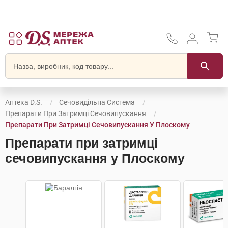
Аптека D.S.
Сечовидільна Система
Препарати При Затримці Сечовипускання
Препарати При Затримці Сечовипускання У Плоскому
Препарати при затримці
сечовипускання у Плоскому