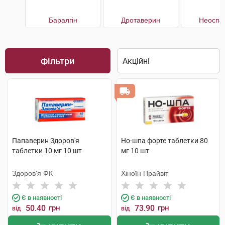
Баралгін
Дротаверин
Неоспа
Фільтри
Папаверин Здоров'я
Но-шпа форте таблетки 80
таблетки 10 мг 10 шт
мг 10 шт
Здоров'я ФК
Хіноїн Прайвіт
Є в наявності
Є в наявності
50.40
грн
73.90
грн
від
від