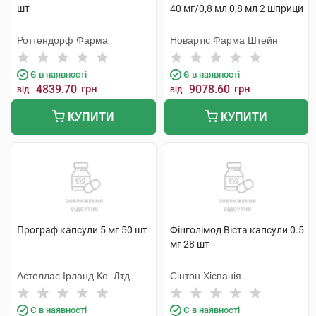
шт
40 мг/0,8 мл 0,8 мл 2 шприци
Роттендорф Фарма
Новартіс Фарма Штейн
Є в наявності
Є в наявності
4839.70
грн
9078.60
грн
від
від
КУПИТИ
КУПИТИ
Програф капсули 5 мг 50 шт
Фінголімод Віста капсули 0.5
мг 28 шт
Астеллас Ірланд Ко. Лтд
Сінтон Хіспанія
Є в наявності
Є в наявності