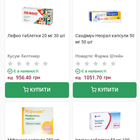
Лефно таблетки 20 мг 30 шт
Сандімун Неорал капсули 50
мг 50 шт
Кусум Хелтхкер
Новартіс Фарма Штейн
Є в наявності
Є в наявності
956.40
грн
1051.70
грн
від
від
КУПИТИ
КУПИТИ