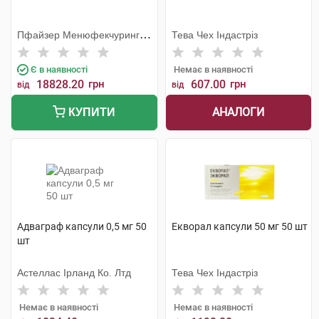
Пфайзер Менюфекчуринг
Тева Чех Індастріз
Дойчленд
Є в наявності
Немає в наявності
18828.20
грн
607.00
грн
від
від
АНАЛОГИ
КУПИТИ
Адваграф капсули 0,5 мг 50
Екворал капсули 50 мг 50 шт
шт
Астеллас Ірланд Ко. Лтд
Тева Чех Індастріз
Немає в наявності
Немає в наявності