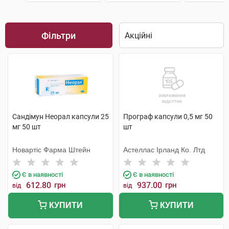
Фільтри
Сандімун Неорал капсули 25
Програф капсули 0,5 мг 50
мг 50 шт
шт
Новартіс Фарма Штейн
Астеллас Ірланд Ко. Лтд
Є в наявності
Є в наявності
612.80
грн
937.00
грн
від
від
КУПИТИ
КУПИТИ