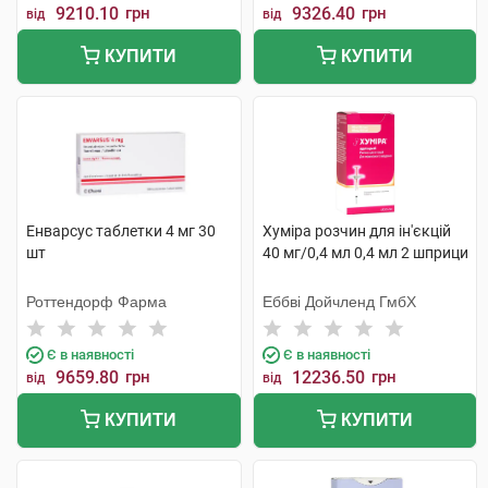
9210.10
грн
9326.40
грн
від
від
КУПИТИ
КУПИТИ
Енварсус таблетки 4 мг 30
Хуміра розчин для ін'єкцій
шт
40 мг/0,4 мл 0,4 мл 2 шприци
Роттендорф Фарма
Еббві Дойчленд ГмбХ
Є в наявності
Є в наявності
9659.80
грн
12236.50
грн
від
від
КУПИТИ
КУПИТИ