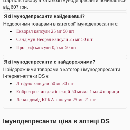
Вартість товару в каталозі імунодепресанти починається
від 607 грн.
Які імунодепресанти найдешевші?
Недорогими товарами в категорії імунодепресанти є:
Екворал капсули 25 мг 50 шт
Сандімун Неорал капсули 25 мг 50 шт
Програф капсули 0,5 мг 50 шт
Які імунодепресанти є найдорожчими?
Найдорожчими товарами в категорії імунодепресанти
інтернет-аптеки DS є:
Літфуло капсули 50 мг 30 шт
Енбрел розчин для ін'єкцій 50 мг/мл 1 мл 4 шприци
Леналідомід КРКА капсули 25 мг 21 шт
Імунодепресанти ціна в аптеці DS