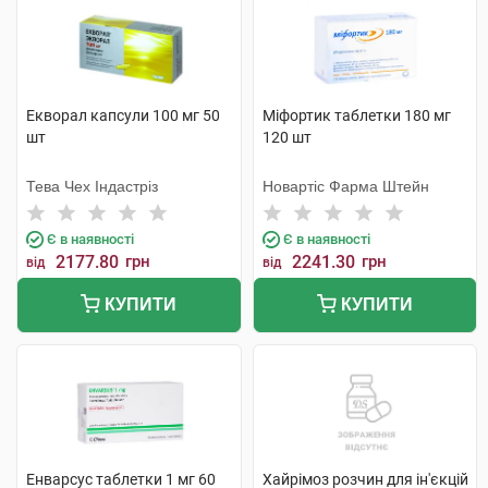
Екворал капсули 100 мг 50
Міфортик таблетки 180 мг
шт
120 шт
Тева Чех Індастріз
Новартіс Фарма Штейн
Є в наявності
Є в наявності
2177.80
грн
2241.30
грн
від
від
КУПИТИ
КУПИТИ
Енварсус таблетки 1 мг 60
Хайрімоз розчин для ін'єкцій