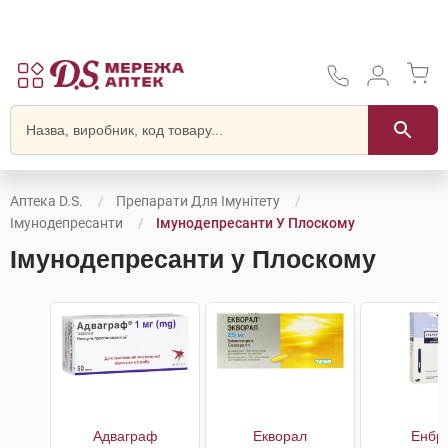
Аптека D.S.
Препарати Для Імунітету
Імунодепресанти
Імунодепресанти У Плоскому
Імунодепресанти у Плоскому
Адваграф
Екворал
Енбр