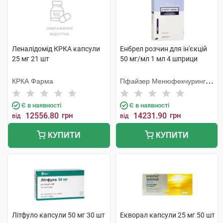
Леналідомід КРКА капсули
Енбрел розчин для ін'єкцій
25 мг 21 шт
50 мг/мл 1 мл 4 шприци
КРКА Фарма
Пфайзер Менюфекчуринг
Бельгія
Є в наявності
Є в наявності
12556.80
грн
14231.90
грн
від
від
КУПИТИ
КУПИТИ
Літфуло капсули 50 мг 30 шт
Екворал капсули 25 мг 50 шт