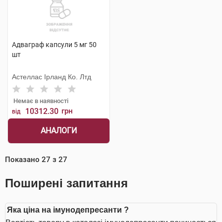
Адваграф капсули 5 мг 50
шт
Астеллас Ірланд Ко. Лтд
Немає в наявності
10312.30
грн
від
АНАЛОГИ
Показано
27
з
27
Поширені запитання
Яка ціна на імунодепресанти ?