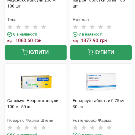
Міфенакс капсули 250 мг
Імуран таблетки 50 мг 100
100 шт
шт
Тева
Екселла
Є в наявності
Є в наявності
1060.60
грн
1377.90
грн
від
від
КУПИТИ
КУПИТИ
Сандімун Неорал капсули
Енварсус таблетки 0,75 мг
100 мг 50 шт
30 шт
Новартіс Фарма Штейн
Роттендорф Фарма
Є в наявності
Є в наявності