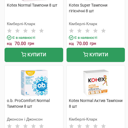
Kotex Normal Тампони 8 шт
Kotex Super Тампони
гігієнічні 8 шт
Кімберлі-Кларк
Кімберлі-Кларк
Є в наявності
Є в наявності
70.00
грн
70.00
грн
від
від
КУПИТИ
КУПИТИ
o.b. ProComfort Normal
Kotex Normal Актив Тампони
Тампони 8 шт
8 шт
Джонсон і Джонсон
Кімберлі-Кларк