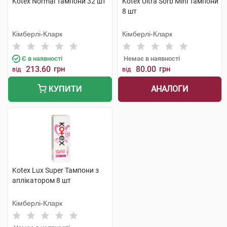
Kotex Normal Тампони 32 шт
Kotex Ultra Sorb Mini Тампони
8 шт
Кімберлі-Кларк
Кімберлі-Кларк
Є в наявності
Немає в наявності
213.60
грн
80.00
грн
від
від
АНАЛОГИ
КУПИТИ
Kotex Lux Super Тампони з
аплікатором 8 шт
Кімберлі-Кларк