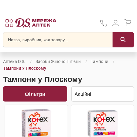
Аптека D.S.
Засоби Жіночої Гігієни
Тампони
Тампони У Плоскому
Тампони у Плоскому
Фільтри