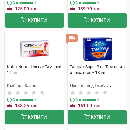
Є в наявності
Є в наявності
125.00
грн
139.70
грн
від
від
КУПИТИ
КУПИТИ
Kotex Normal Актив Тампони
Tampax Super Plus Тампони з
16 шт
аплікатором 18 шт
Кімберлі-Кларк
Проктер енд Гембл
Мануфекчурінг
Є в наявності
Є в наявності
148.25
грн
161.00
грн
від
від
КУПИТИ
КУПИТИ