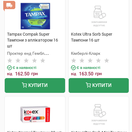
Tampax Compak Super
Kotex Ultra Sorb Super
Тампони з аплікатором 16
Тампони 16 шт
шт
Проктер енд Гембл
Кімберлі-Кларк
Мануфекчурінг
Є в наявності
Є в наявності
162.50
грн
163.50
грн
від
від
КУПИТИ
КУПИТИ