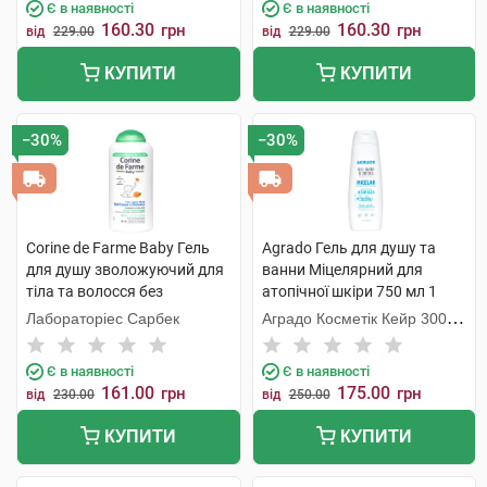
Є в наявності
Є в наявності
160.30
160.30
грн
грн
від
229.00
від
229.00
КУПИТИ
КУПИТИ
−30%
−30%
Corine de Farme Baby Гель
Agrado Гель для душу та
для душу зволожуючий для
ванни Міцелярний для
тіла та волосся без
атопічної шкіри 750 мл 1
сульфатів 250 мл 1 флакон
флакон
Лабораторіес Сарбек
Аградо Косметік Кейр 3000
С.Л.У.
Є в наявності
Є в наявності
161.00
175.00
грн
грн
від
230.00
від
250.00
КУПИТИ
КУПИТИ