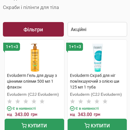
Скраби і пілінги для тіла
Фільтри
1+1=3
1+1=3
Evoluderm Гель для душу з
Evoluderm Скраб для ніг
цінними оліями 500 мл 1
пом'якшуючий з олією ши
флакон
125 мл 1 туба
Evoluderm (C2J Evoluderm)
Evoluderm (C2J Evoluderm)
Є в наявності
Є в наявності
343.00
грн
343.00
грн
від
від
КУПИТИ
КУПИТИ