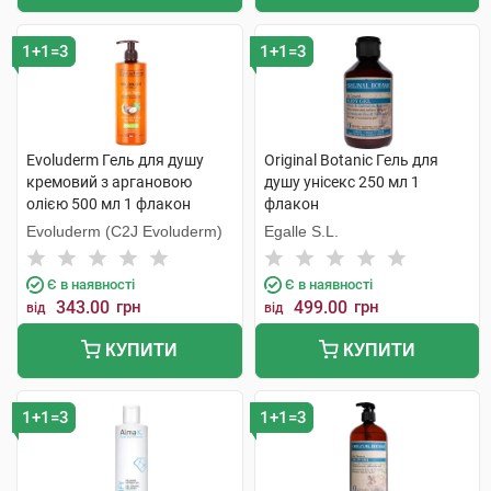
1+1=3
1+1=3
Evoluderm Гель для душу
Original Botanic Гель для
кремовий з аргановою
душу унісекс 250 мл 1
олією 500 мл 1 флакон
флакон
Evoluderm (C2J Evoluderm)
Egalle S.L.
Є в наявності
Є в наявності
343.00
грн
499.00
грн
від
від
КУПИТИ
КУПИТИ
1+1=3
1+1=3