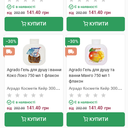
Є в наявності
Є в наявності
141.40
141.40
грн
грн
від
202.00
від
202.00
КУПИТИ
КУПИТИ
−30%
−30%
Agrado Гель для душу і ванни
Agrado Гель для душу та
Коко Локо 750 мл 1 флакон
ванни Манго 750 мл 1
флакон
Аградо Косметік Кейр 3000
Аградо Косметік Кейр 3000
С.Л.У.
С.Л.У.
Є в наявності
Є в наявності
141.40
141.40
грн
грн
від
202.00
від
202.00
КУПИТИ
КУПИТИ