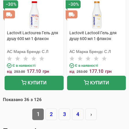
−30%
−30%
Lactovit Lactourea Гель для
Lactovit Lactooil Гель для
душу 600 мл 1 флакон
душу 600 мл 1 флакон
АС Марка Брендс С.Л
АС Марка Брендс С.Л
Є в наявності
Є в наявності
177.10
177.10
грн
грн
від
253.00
від
253.00
КУПИТИ
КУПИТИ
Показано
36
з
126
1
2
3
4
›