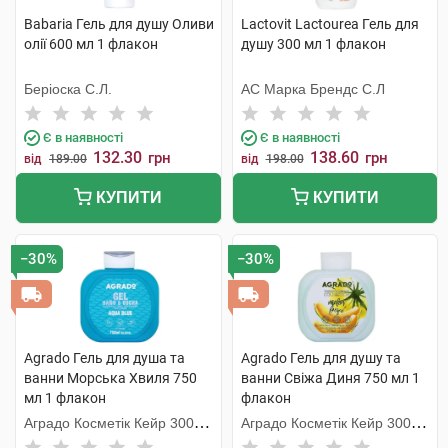
Babaria Гель для душу Оливи
Lactovit Lactourea Гель для
олії 600 мл 1 флакон
душу 300 мл 1 флакон
Беріоска С.Л.
АС Марка Брендс С.Л
Є в наявності
Є в наявності
132.30
138.60
грн
грн
від
189.00
від
198.00
КУПИТИ
КУПИТИ
−30%
−30%
Agrado Гель для душа та
Agrado Гель для душу та
ванни Морська Хвиля 750
ванни Свіжа Диня 750 мл 1
мл 1 флакон
флакон
Аградо Косметік Кейр 3000
Аградо Косметік Кейр 3000
С.Л.У.
С.Л.У.