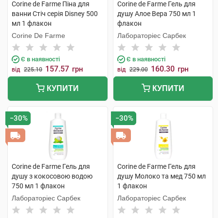
Corine de Farme Піна для
Corine de Farme Гель для
ванни Стіч серія Disney 500
душу Алое Вера 750 мл 1
мл 1 флакон
флакон
Corine De Farme
Лабораторіес Сарбек
Є в наявності
Є в наявності
157.57
160.30
грн
грн
від
225.10
від
229.00
КУПИТИ
КУПИТИ
−30%
−30%
Corine de Farme Гель для
Corine de Farme Гель для
душу з кокосовою водою
душу Молоко та мед 750 мл
750 мл 1 флакон
1 флакон
Лабораторіес Сарбек
Лабораторіес Сарбек