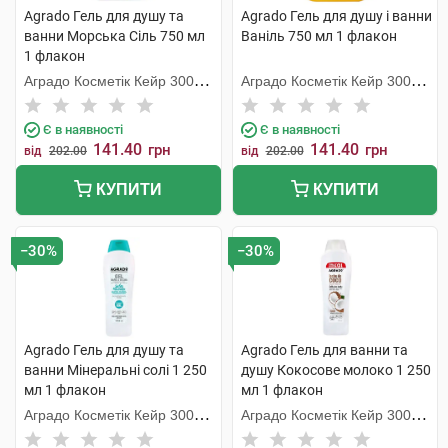
Agrado Гель для душу та
Agrado Гель для душу і ванни
ванни Морська Сіль 750 мл
Ваніль 750 мл 1 флакон
1 флакон
Аградо Косметік Кейр 3000
Аградо Косметік Кейр 3000
С.Л.У.
С.Л.У.
Є в наявності
Є в наявності
141.40
141.40
грн
грн
від
202.00
від
202.00
КУПИТИ
КУПИТИ
−30%
−30%
Agrado Гель для душу та
Agrado Гель для ванни та
ванни Мінеральні солі 1 250
душу Кокосове молоко 1 250
мл 1 флакон
мл 1 флакон
Аградо Косметік Кейр 3000
Аградо Косметік Кейр 3000
С.Л.У.
С.Л.У.