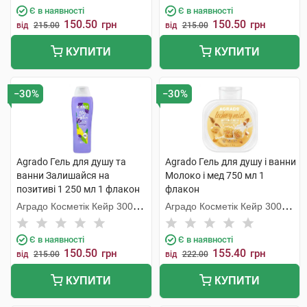
Є в наявності
Є в наявності
150.50
150.50
грн
грн
від
215.00
від
215.00
КУПИТИ
КУПИТИ
−30%
−30%
Agrado Гель для душу та
Agrado Гель для душу і ванни
ванни Залишайся на
Молоко і мед 750 мл 1
позитиві 1 250 мл 1 флакон
флакон
Аградо Косметік Кейр 3000
Аградо Косметік Кейр 3000
С.Л.У.
С.Л.У.
Є в наявності
Є в наявності
150.50
155.40
грн
грн
від
215.00
від
222.00
КУПИТИ
КУПИТИ