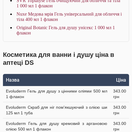
SVR Topialyse Гель очищуючий для обличчя та тіла
1 000 мл 1 флакон
Nuxe Медова мрія Гель універсальний для обличчя і
тіла 400 мл 1 флакон
Original Botanic Гель для душу унісекс 1 000 мл 1
флакон
Косметика для ванни і душу ціна в
аптеці DS
Назва
Ціна
Evoluderm Гель для душу з цінними оліями 500 мл
343.00
1 флакон
грн
Evoluderm Скраб для ніг пом'якшуючий з олією ши
343.00
125 мл 1 туба
грн
Evoluderm Гель для душу кремовий з аргановою
343.00
олією 500 мл 1 флакон
грн