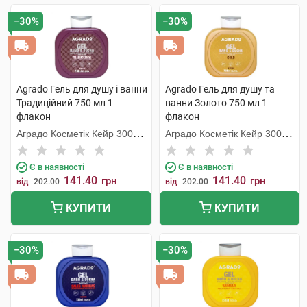
−30%
−30%
Agrado Гель для душу і ванни
Agrado Гель для душу та
Традиційний 750 мл 1
ванни Золото 750 мл 1
флакон
флакон
Аградо Косметік Кейр 3000
Аградо Косметік Кейр 3000
С.Л.У.
С.Л.У.
Є в наявності
Є в наявності
141.40
141.40
грн
грн
від
202.00
від
202.00
КУПИТИ
КУПИТИ
−30%
−30%