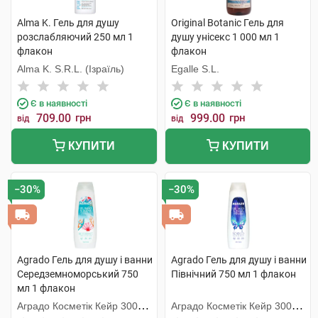
Alma K. Гель для душу
Original Botanic Гель для
розслабляючий 250 мл 1
душу унісекс 1 000 мл 1
флакон
флакон
Alma K. S.R.L. (Ізраїль)
Egalle S.L.
Є в наявності
Є в наявності
709.00
грн
999.00
грн
від
від
КУПИТИ
КУПИТИ
−30%
−30%
Agrado Гель для душу і ванни
Agrado Гель для душу і ванни
Середземноморський 750
Північний 750 мл 1 флакон
мл 1 флакон
Аградо Косметік Кейр 3000
Аградо Косметік Кейр 3000