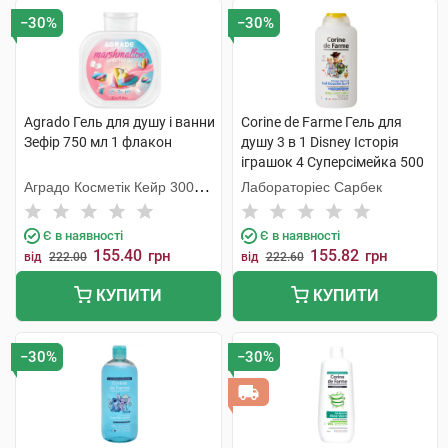
−30%
−30%
Agrado Гель для душу і ванни
Corine de Farme Гель для
Зефір 750 мл 1 флакон
душу 3 в 1 Disney Історія
іграшок 4 Суперсімейка 500
мл 1 флакон
Аградо Косметік Кейр 3000
Лабораторіес Сарбек
С.Л.У.
Є в наявності
Є в наявності
155.40
155.82
грн
грн
від
222.00
від
222.60
КУПИТИ
КУПИТИ
−30%
−30%