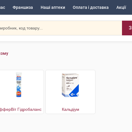
нас
Франшиза
Наші аптеки
Оплата і доставка
Акції
З
кому
фферВіт Гідробаланс
Кальдіум