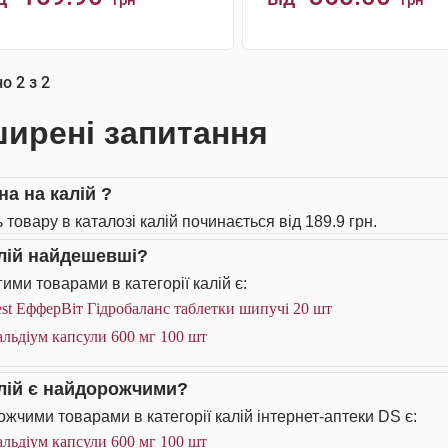
грн
грн
КУПИТИ
КУПИТИ
но
2
з
2
ирені запитання
на на калій ?
 товару в каталозі калій починається від 189.9 грн.
алій найдешевші?
ими товарами в категорії калій є:
st ЕфферВіт Гідробаланс таблетки шипучі 20 шт
льдіум капсули 600 мг 100 шт
алій є найдорожчими?
жчими товарами в категорії калій інтернет-аптеки DS є:
льдіум капсули 600 мг 100 шт