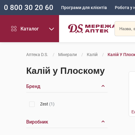
0 800 30 20 60
Програми для клієнтів
Робота у 
Каталог
Аптека D.S.
Мінерали
Калій
Калій У Плос
Калій у Плоскому
Бренд
Zest
(1)
Е
Виробник