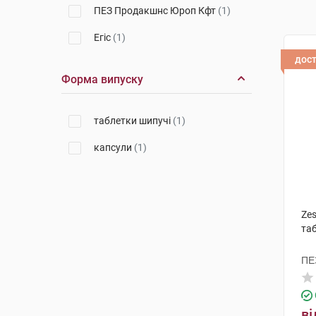
ПЕЗ Продакшнс Юроп Кфт
(1)
Егіс
(1)
дос
Форма випуску
таблетки шипучі
(1)
капсули
(1)
Ze
та
ПЕ
ві