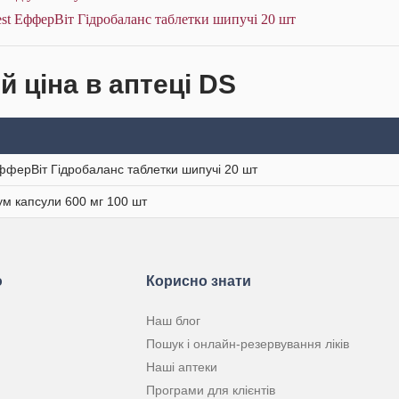
st ЕфферВіт Гідробаланс таблетки шипучі 20 шт
й ціна в аптеці DS
фферВіт Гідробаланс таблетки шипучі 20 шт
ум капсули 600 мг 100 шт
ю
Корисно знати
Наш блог
Пошук і онлайн-резервування ліків
Наші аптеки
Програми для клієнтів