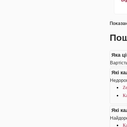
Показа
Пош
Яка ці
Вартість
Які к
Недорог
Ze
Ка
Які к
Найдоро
Ка