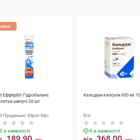
тавка
st ЕфферВіт Гідробаланс
Кальдіум капсули 600 мг 1
блетки шипучі 20 шт
З Продакшнс Юроп Кфт
Егіс
Є в наявності
Є в наявності
189.90
368.00
д
від