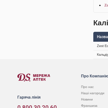
Ze
Калі
Назва
Zest Е
Кальді
Про Компані
Про нас
Наші нагороди
Гаряча лінія
Новини
Франшиза
0 800 30 20 60