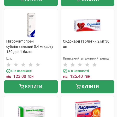
Нітромінт спрей
Сидокард таблетки 2 мг 30
сублінгвальний 0,4 мг/дозу
шт
180 доз 1 балон
Егіс
Київський вітамінний завод
Є в наявності
Є в наявності
123.00
грн
125.40
грн
від
від
КУПИТИ
КУПИТИ