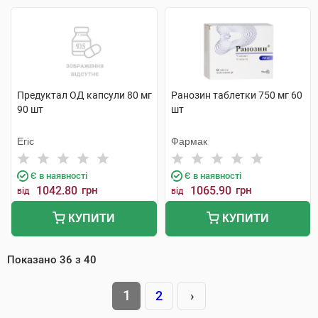
Предуктал ОД капсули 80 мг
Ранозин таблетки 750 мг 60
90 шт
шт
Егіс
Фармак
Є в наявності
Є в наявності
1042.80
грн
1065.90
грн
від
від
КУПИТИ
КУПИТИ
Показано
36
з
40
1
2
›