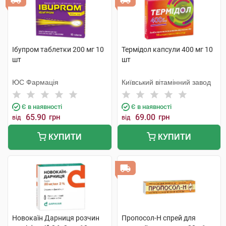
Ібупром таблетки 200 мг 10
Термідол капсули 400 мг 10
шт
шт
ЮС Фармація
Київський вітамінний завод
Є в наявності
Є в наявності
65.90
грн
69.00
грн
від
від
КУПИТИ
КУПИТИ
Новокаїн Дарниця розчин
Пропосол-Н спрей для