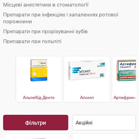
Місцеві анестетики в стоматології
Препарати при інфекціях і запаленнях ротової
порожнини
Препарати при прорізуванні зубів
Препарати при пульпіті
АльпеКід Денто
Апоніл
Фільтри