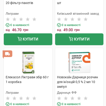
20 фільтр-пакетів
шт
Ліктрави
Київський вітамінний завод
Є в наявності
Є в наявності
46.70
грн
49.00
грн
від
від
КУПИТИ
КУПИТИ
Елекасол Ліктрави збір 60 г
Новокаїн Дарниця розчин
1 коробка
для ін'єкцій 0,5 % 2 мл 10
ампул
Ліктрави
Дарниця ФФ
Є в наявності
Є в наявності