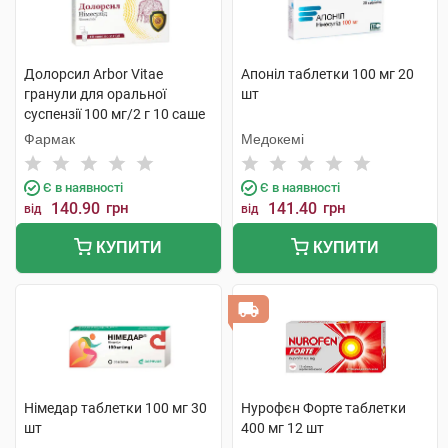
Долорсил Arbor Vitae
Апоніл таблетки 100 мг 20
гранули для оральної
шт
суспензії 100 мг/2 г 10 саше
Фармак
Медокемі
Є в наявності
Є в наявності
140.90
грн
141.40
грн
від
від
КУПИТИ
КУПИТИ
Німедар таблетки 100 мг 30
Нурофєн Форте таблетки
шт
400 мг 12 шт