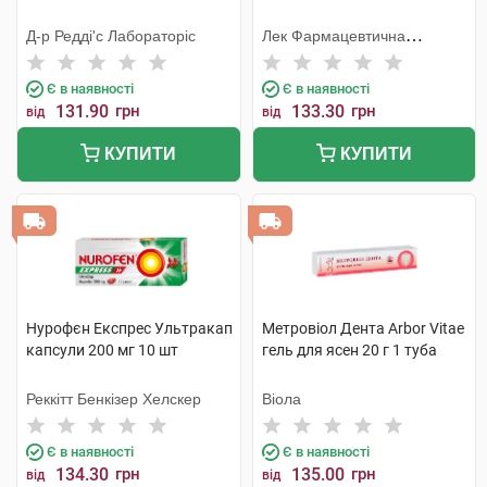
Д-р Редді'с Лабораторіс
Лек Фармацевтична
компанія
Є в наявності
Є в наявності
131.90
грн
133.30
грн
від
від
КУПИТИ
КУПИТИ
Нурофєн Експрес Ультракап
Метровіол Дента Arbor Vitae
капсули 200 мг 10 шт
гель для ясен 20 г 1 туба
Реккітт Бенкізер Хелскер
Віола
Є в наявності
Є в наявності
134.30
грн
135.00
грн
від
від