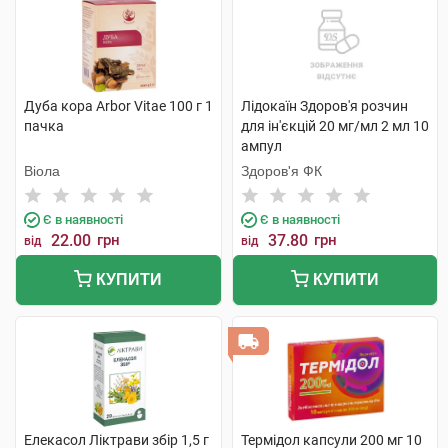
Дуба кора Arbor Vitae 100 г 1
Лідокаїн Здоров'я розчин
пачка
для ін'єкцій 20 мг/мл 2 мл 10
ампул
Віола
Здоров'я ФК
Є в наявності
Є в наявності
22.00
грн
37.80
грн
від
від
КУПИТИ
КУПИТИ
Елекасол Ліктрави збір 1,5 г
Термідол капсули 200 мг 10