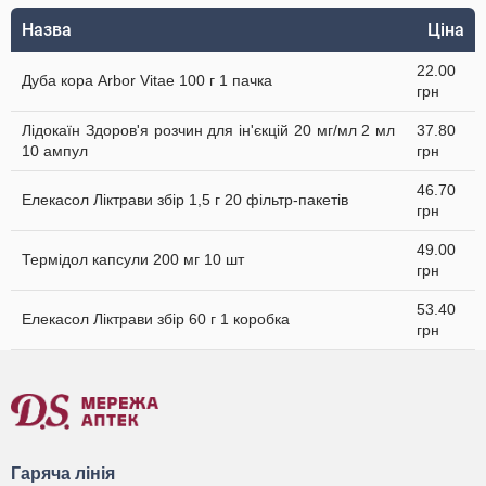
Назва
Ціна
22.00
Дуба кора Arbor Vitae 100 г 1 пачка
грн
Лідокаїн Здоров'я розчин для ін'єкцій 20 мг/мл 2 мл
37.80
10 ампул
грн
46.70
Елекасол Ліктрави збір 1,5 г 20 фільтр-пакетів
грн
49.00
Термідол капсули 200 мг 10 шт
грн
53.40
Елекасол Ліктрави збір 60 г 1 коробка
грн
Гаряча лінія