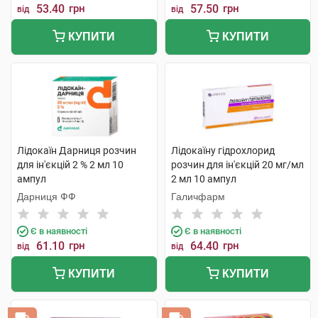
53.40
грн
57.50
грн
від
від
КУПИТИ
КУПИТИ
Лідокаїн Дарниця розчин
Лідокаїну гідрохлорид
для ін'єкцій 2 % 2 мл 10
розчин для ін'єкцій 20 мг/мл
ампул
2 мл 10 ампул
Дарниця ФФ
Галичфарм
Є в наявності
Є в наявності
61.10
грн
64.40
грн
від
від
КУПИТИ
КУПИТИ