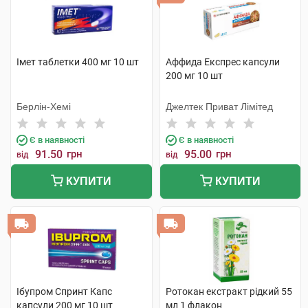
Імет таблетки 400 мг 10 шт
Аффида Експрес капсули
200 мг 10 шт
Берлін-Хемі
Джелтек Приват Лімітед
Є в наявності
Є в наявності
91.50
грн
95.00
грн
від
від
КУПИТИ
КУПИТИ
Ібупром Спринт Капс
Ротокан екстракт рідкий 55
капсули 200 мг 10 шт
мл 1 флакон