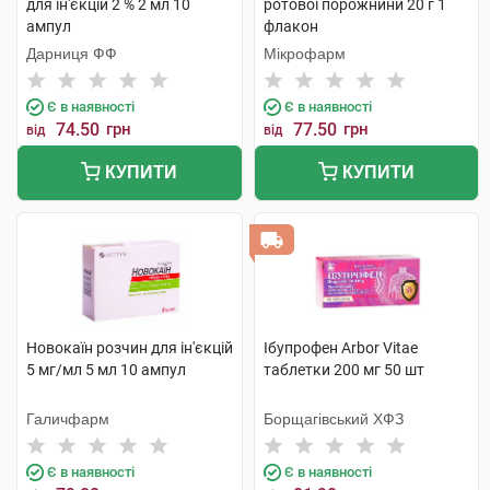
для ін'єкцій 2 % 2 мл 10
ротової порожнини 20 г 1
ампул
флакон
Дарниця ФФ
Мікрофарм
Є в наявності
Є в наявності
74.50
грн
77.50
грн
від
від
КУПИТИ
КУПИТИ
Новокаїн розчин для ін'єкцій
Ібупрофен Arbor Vitae
5 мг/мл 5 мл 10 ампул
таблетки 200 мг 50 шт
Галичфарм
Борщагівський ХФЗ
Є в наявності
Є в наявності