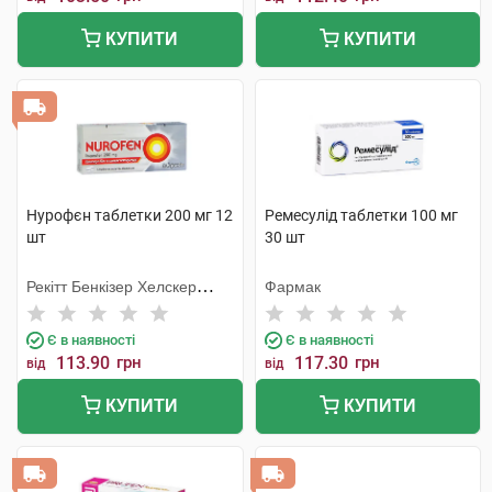
КУПИТИ
КУПИТИ
Нурофєн таблетки 200 мг 12
Ремесулід таблетки 100 мг
шт
30 шт
Рекітт Бенкізер Хелскер
Фармак
Інтернешнл
Є в наявності
Є в наявності
113.90
грн
117.30
грн
від
від
КУПИТИ
КУПИТИ