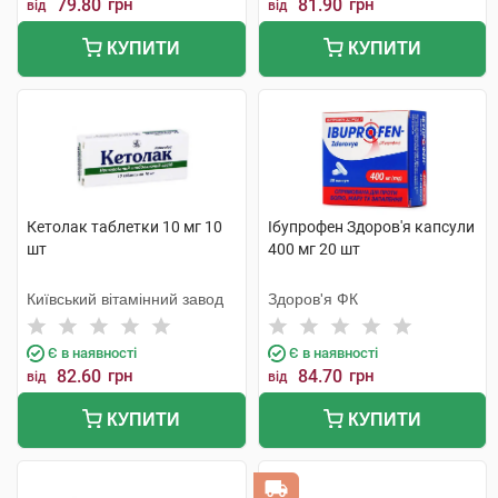
79.80
грн
81.90
грн
від
від
КУПИТИ
КУПИТИ
Кетолак таблетки 10 мг 10
Ібупрофен Здоров'я капсули
шт
400 мг 20 шт
Київський вітамінний завод
Здоров'я ФК
Є в наявності
Є в наявності
82.60
грн
84.70
грн
від
від
КУПИТИ
КУПИТИ