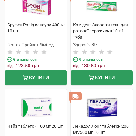
Бруфен Рапід капсули 400 мг
Камідент Здоров'я гель для
10 шт
ротової порожнини 10 г 1
туба
Гелтек Прайвет Лімітед
Здоров'я ФК
Є в наявності
Є в наявності
123.50
грн
130.80
грн
від
від
КУПИТИ
КУПИТИ
Найз таблетки 100 мг 20 шт
Лекадол Лонг таблетки 200
мг/500 мг 10 шт