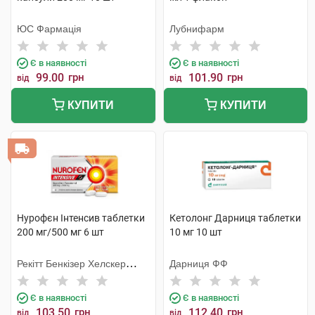
ЮС Фармація
Лубнифарм
Є в наявності
Є в наявності
99.00
грн
101.90
грн
від
від
КУПИТИ
КУПИТИ
Нурофєн Інтенсив таблетки
Кетолонг Дарниця таблетки
200 мг/500 мг 6 шт
10 мг 10 шт
Рекітт Бенкізер Хелскер
Дарниця ФФ
Інтернешнл
Є в наявності
Є в наявності
103.50
грн
112.40
грн
від
від