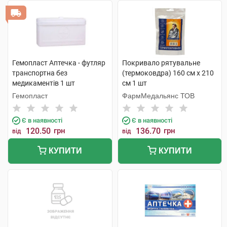
Гемопласт Аптечка - футляр
Покривало рятувальне
транспортна без
(термоковдра) 160 см х 210
медикаментів 1 шт
см 1 шт
Гемопласт
ФармМедальянс ТОВ
Є в наявності
Є в наявності
120.50
грн
136.70
грн
від
від
КУПИТИ
КУПИТИ