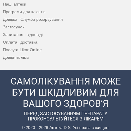
Наші аптеки
Програми для клієнтів
Довідка і Служба резервування
Застосунок
Запитання і відповіді
Оплата і доставка
Послуга Likar Online
Довідник ліків
САМОЛІКУВАННЯ МОЖЕ
БУТИ ШКІДЛИВИМ ДЛЯ
ВАШОГО ЗДОРОВ’Я
ПЕРЕД ЗАСТОСУВАННЯМ ПРЕПАРАТУ
ПРОКОНСУЛЬТУЙТЕСЯ З ЛІКАРЕМ
© 2020 - 2026 Аптека D.S. Усі права захищені