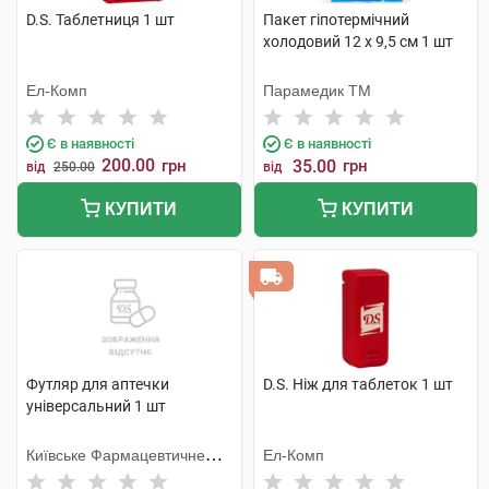
D.S. Таблетниця 1 шт
Пакет гіпотермічний
холодовий 12 x 9,5 см 1 шт
Ел-Комп
Парамедик ТМ
Є в наявності
Є в наявності
200.00
грн
35.00
грн
від
250.00
від
КУПИТИ
КУПИТИ
Футляр для аптечки
D.S. Ніж для таблеток 1 шт
універсальний 1 шт
Київське Фармацевтичне
Ел-Комп
Товариство ТОВ (Україна)