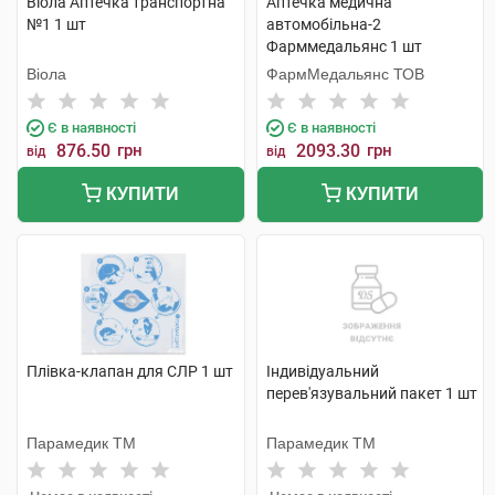
Віола Аптечка транспортна
Аптечка медична
№1 1 шт
автомобільна-2
Фарммедальянс 1 шт
Віола
ФармМедальянс ТОВ
Є в наявності
Є в наявності
876.50
грн
2093.30
грн
від
від
КУПИТИ
КУПИТИ
Плівка-клапан для СЛР 1 шт
Індивідуальний
перев'язувальний пакет 1 шт
Парамедик ТМ
Парамедик ТМ