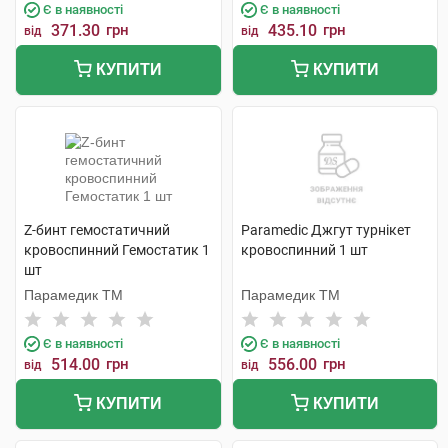
Є в наявності
Є в наявності
371.30
грн
435.10
грн
від
від
КУПИТИ
КУПИТИ
Z-бинт гемостатичний
Paramedic Джгут турнікет
кровоспинний Гемостатик 1
кровоспинний 1 шт
шт
Парамедик ТМ
Парамедик ТМ
Є в наявності
Є в наявності
514.00
грн
556.00
грн
від
від
КУПИТИ
КУПИТИ