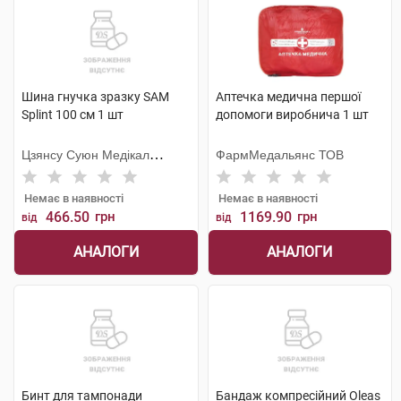
Шина гнучка зразку SAM
Аптечка медична першої
Splint 100 см 1 шт
допомоги виробнича 1 шт
Цзянсу Суюн Медікал
ФармМедальянс ТОВ
Метіріалс
Немає в наявності
Немає в наявності
466.50
грн
1169.90
грн
від
від
АНАЛОГИ
АНАЛОГИ
Бинт для тампонади
Бандаж компресійний Oleas