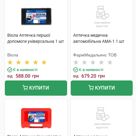
Віола Аптечка першої
Аптечка медична
допомоги універсальна 1 шт
автомобільна АМА-1 1 шт
Віола
ФармМедальянс ТОВ
Є в наявності
Є в наявності
588.00
грн
679.20
грн
від
від
КУПИТИ
КУПИТИ