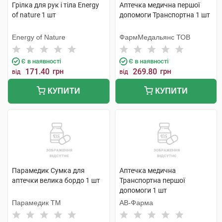
Грілка для рук і тіла Energy
Аптечка медична першої
of nature 1 шт
допомоги Транспортна 1 шт
Energy of Nature
ФармМедальянс ТОВ
Є в наявності
Є в наявності
171.40
грн
269.80
грн
від
від
КУПИТИ
КУПИТИ
Парамедик Сумка для
Аптечка медична
аптечки велика бордо 1 шт
Транспортна першої
допомоги 1 шт
Парамедик ТМ
АВ-Фарма