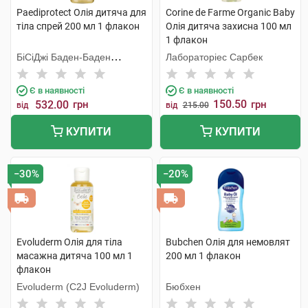
Paediprotect Олія дитяча для
Corine de Farme Organic Baby
тіла спрей 200 мл 1 флакон
Олія дитяча захисна 100 мл
1 флакон
БіСіДжі Баден-Баден
Лабораторіес Сарбек
Косметікс Груп Гмбх
Є в наявності
Є в наявності
150.50
532.00
грн
грн
від
від
215.00
КУПИТИ
КУПИТИ
−30%
−20%
Evoluderm Олія для тіла
Bubchen Олія для немовлят
масажна дитяча 100 мл 1
200 мл 1 флакон
флакон
Evoluderm (C2J Evoluderm)
Бюбхен