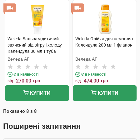
Weleda Бальзам дитячий
Weleda Олійка для немовлят
захисний від вітру і холоду
Календула 200 мл 1 флакон
Календула 30 мл 1 туба
Веледа АГ
Веледа АГ
Є в наявності
Є в наявності
270.00
грн
474.00
грн
від
від
КУПИТИ
КУПИТИ
Показано
8
з
8
Поширені запитання