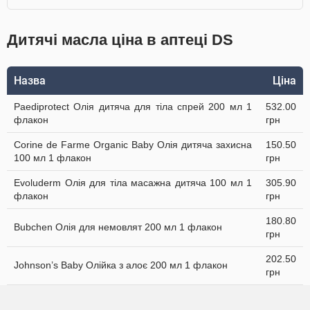
Дитячі масла ціна в аптеці DS
Назва
Ціна
Paediprotect Олія дитяча для тіла спрей 200 мл 1
532.00
флакон
грн
Corine de Farme Organic Baby Олія дитяча захисна
150.50
100 мл 1 флакон
грн
Evoluderm Олія для тіла масажна дитяча 100 мл 1
305.90
флакон
грн
180.80
Bubchen Олія для немовлят 200 мл 1 флакон
грн
202.50
Johnson’s Baby Олійка з алоє 200 мл 1 флакон
грн