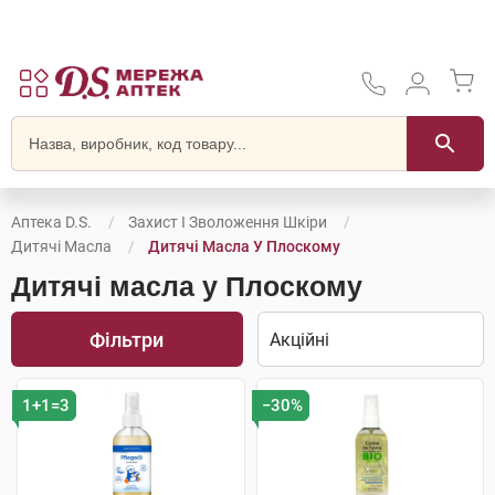
Аптека D.S.
Захист І Зволоження Шкіри
Дитячі Масла
Дитячі Масла У Плоскому
Дитячі масла у Плоскому
Фільтри
1+1=3
−30%