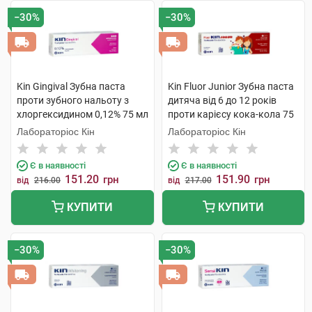
−30%
−30%
Kin Gingival Зубна паста
Kin Fluor Junior Зубна паста
проти зубного нальоту з
дитяча від 6 до 12 років
хлоргексидином 0,12% 75 мл
проти карієсу кока-кола 75
1 туба
мл 1 туба
Лабораторіос Кін
Лабораторіос Кін
Є в наявності
Є в наявності
151.20
151.90
грн
грн
від
216.00
від
217.00
КУПИТИ
КУПИТИ
−30%
−30%