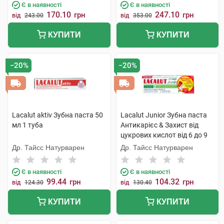
Є в наявності
Є в наявності
170.10
247.10
грн
грн
від
243.00
від
353.00
КУПИТИ
КУПИТИ
−20%
−20%
Lacalut aktiv Зубна паста 50
Lacalut Junior Зубна паста
мл 1 туба
Антикарієс & Захист від
цукрових кислот від 6 до 9
років 55 мл 1 туба
Др. Тайсс Натурварен
Др. Тайсс Натурварен
Є в наявності
Є в наявності
99.44
104.32
грн
грн
від
124.30
від
130.40
КУПИТИ
КУПИТИ