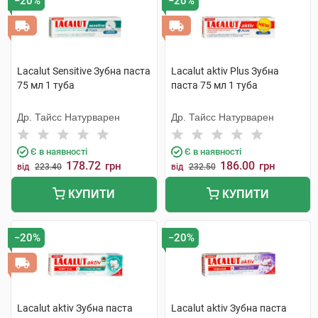
−20%
−20%
Lacalut Sensitive Зубна паста
Lacalut aktiv Plus Зубна
75 мл 1 туба
паста 75 мл 1 туба
Др. Тайсс Натурварен
Др. Тайсс Натурварен
Є в наявності
Є в наявності
178.72
186.00
грн
грн
від
223.40
від
232.50
КУПИТИ
КУПИТИ
−20%
−20%
Lacalut aktiv Зубна паста
Lacalut aktiv Зубна паста