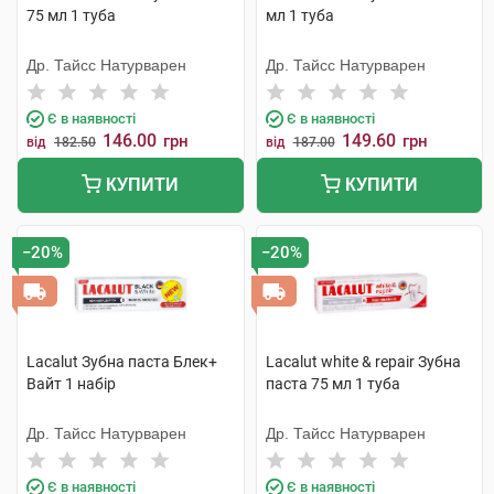
75 мл 1 туба
мл 1 туба
Др. Тайсс Натурварен
Др. Тайсс Натурварен
Є в наявності
Є в наявності
146.00
149.60
грн
грн
від
182.50
від
187.00
КУПИТИ
КУПИТИ
−20%
−20%
Lacalut Зубна паста Блек+
Lacalut white & repair Зубна
Вайт 1 набір
паста 75 мл 1 туба
Др. Тайсс Натурварен
Др. Тайсс Натурварен
Є в наявності
Є в наявності