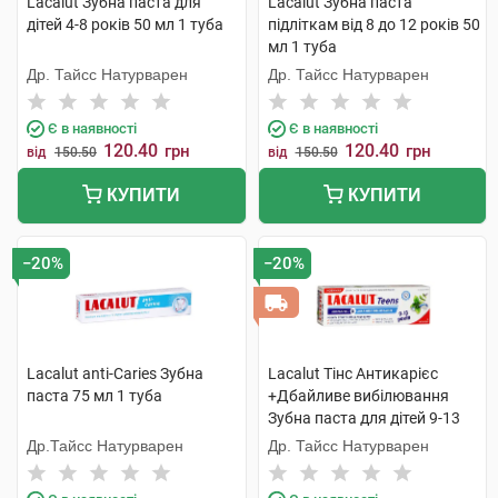
Lacalut Зубна паста для
Lacalut Зубна паста
дітей 4-8 років 50 мл 1 туба
підліткам від 8 до 12 років 50
мл 1 туба
Др. Тайсс Натурварен
Др. Тайсс Натурварен
Є в наявності
Є в наявності
120.40
120.40
грн
грн
від
150.50
від
150.50
КУПИТИ
КУПИТИ
−20%
−20%
Lacalut anti-Caries Зубна
Lacalut Тінс Антикарієс
паста 75 мл 1 туба
+Дбайливе вибілювання
Зубна паста для дітей 9-13
років 55 мл 1 туба
Др.Тайсс Натурварен
Др. Тайсс Натурварен