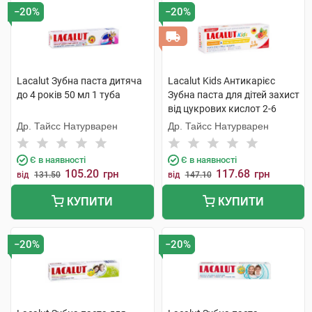
−20%
−20%
Lacalut Зубна паста дитяча
Lacalut Kids Антикарієс
до 4 років 50 мл 1 туба
Зубна паста для дітей захист
від цукрових кислот 2-6
років 55 мл 1 туба
Др. Тайсс Натурварен
Др. Тайсс Натурварен
Є в наявності
Є в наявності
105.20
117.68
грн
грн
від
131.50
від
147.10
КУПИТИ
КУПИТИ
−20%
−20%