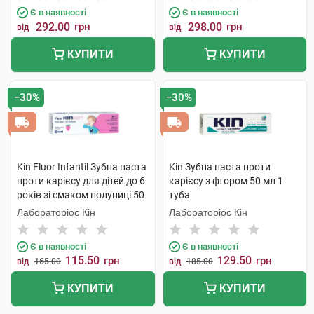
Є в наявності
Є в наявності
292.00
грн
298.00
грн
від
від
КУПИТИ
КУПИТИ
−30%
−30%
Kin Fluor Infantil Зубна паста
Kin Зубна паста проти
проти карієсу для дітей до 6
карієсу з фтором 50 мл 1
років зі смаком полуниці 50
туба
мл 1 туба
Лабораторіос Кін
Лабораторіос Кін
Є в наявності
Є в наявності
115.50
129.50
грн
грн
від
165.00
від
185.00
КУПИТИ
КУПИТИ