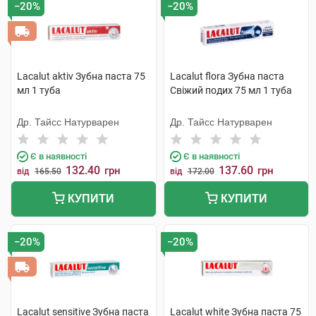
−20%
−20%
Lacalut aktiv Зубна паста 75
Lacalut flora Зубна паста
мл 1 туба
Свіжий подих 75 мл 1 туба
Др. Тайсс Натурварен
Др. Тайсс Натурварен
Є в наявності
Є в наявності
132.40
137.60
грн
грн
від
165.50
від
172.00
КУПИТИ
КУПИТИ
−20%
−20%
Lacalut sensitive Зубна паста
Lacalut white Зубна паста 75