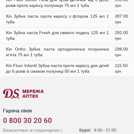
років проти карієсу полуниця 75 мл 1 туба
грн
Kin Зубна паста проти карієсу з фтором 125 мл 1
287.00
туба
грн
Kin Зубна паста Fresh для свіжого подиху 125 мл 1
292.00
туба
грн
Kin Ortho Зубна паста ортодонтична полунична
298.00
м'ята 75 мл 1 туба
грн
Kin Fluor Infantil Зубна паста проти карієсу для дітей
115.50
до 6 років зі смаком полуниці 50 мл 1 туба
грн
Гаряча лінія
0 800 30 20 60
Безкоштовно зі стаціонарних і
Будні:
8:00 - 21:00