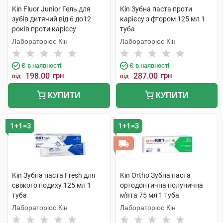
Kin Fluor Junior Гель для
Kin Зубна паста проти
зубів дитячий від 6 до12
карієсу з фтором 125 мл 1
років проти карієсу
туба
полуниця 75 мл 1 туба
Лабораторіос Кін
Лабораторіос Кін
Є в наявності
Є в наявності
198.00
грн
287.00
грн
від
від
КУПИТИ
КУПИТИ
1+1=3
1+1=3
Kin Зубна паста Fresh для
Kin Ortho Зубна паста
свіжого подиху 125 мл 1
ортодонтична полунична
туба
м'ята 75 мл 1 туба
Лабораторіос Кін
Лабораторіос Кін