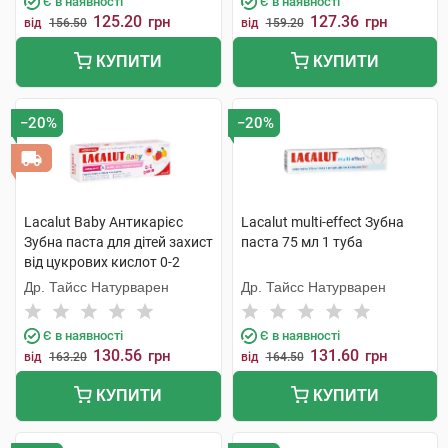
Є в наявності
Є в наявності
125.20
127.36
грн
грн
від
156.50
від
159.20
КУПИТИ
КУПИТИ
−20%
−20%
Lacalut Baby Антикарієс
Lacalut multi-effect Зубна
Зубна паста для дітей захист
паста 75 мл 1 туба
від цукрових кислот 0-2
років 55 мл 1 туба
Др. Тайсс Натурварен
Др. Тайсс Натурварен
Є в наявності
Є в наявності
130.56
131.60
грн
грн
від
163.20
від
164.50
КУПИТИ
КУПИТИ