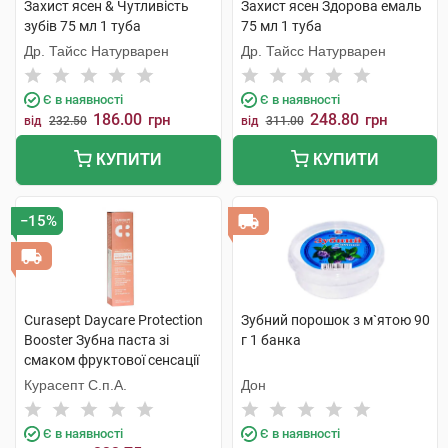
Захист ясен & Чутливість
Захист ясен Здорова емаль
зубів 75 мл 1 туба
75 мл 1 туба
Др. Тайсс Натурварен
Др. Тайсс Натурварен
Є в наявності
Є в наявності
186.00
248.80
грн
грн
від
232.50
від
311.00
КУПИТИ
КУПИТИ
−15%
Curasept Daycare Protection
Зубний порошок з м`ятою 90
Booster Зубна паста зі
г 1 банка
смаком фруктової сенсації
75 мл 1 туба
Курасепт С.п.А.
Дон
Є в наявності
Є в наявності