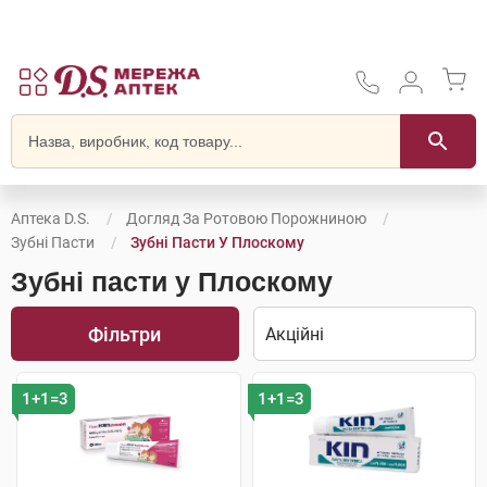
Аптека D.S.
Догляд За Ротовою Порожниною
Зубні Пасти
Зубні Пасти У Плоскому
Зубні пасти у Плоскому
Фільтри
1+1=3
1+1=3