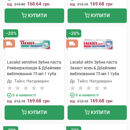
168.64
169.68
грн
грн
від
210.80
від
212.10
КУПИТИ
КУПИТИ
−20%
−20%
Lacalut sensitive Зубна паста
Lacalut aktiv Зубна паста
Ремінералізація & Дбайливе
Захист ясен & Дбайливе
вибілювання 75 мл 1 туба
вибілювання 75 мл 1 туба
Др. Тайсс Натурварен
Др. Тайсс Натурварен
Є в наявності
Є в наявності
169.68
169.68
грн
грн
від
212.10
від
212.10
КУПИТИ
КУПИТИ