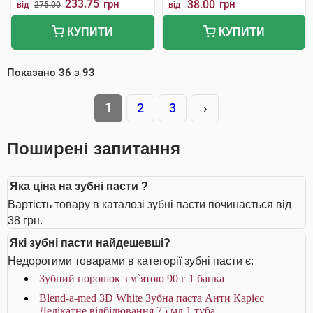
233.75
грн
38.00
грн
від
275.00
від
КУПИТИ
КУПИТИ
Показано
36
з
93
1
2
3
›
Поширені запитання
Яка ціна на зубні пасти ?
Вартість товару в каталозі зубні пасти починається від
38 грн.
Які зубні пасти найдешевші?
Недорогими товарами в категорії зубні пасти є:
Зубний порошок з м`ятою 90 г 1 банка
Blend-a-med 3D White Зубна паста Анти Карієс
Делікатне відбілювання 75 мл 1 туба