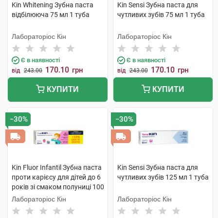
Kin Whitening Зубна паста
Kin Sensi Зубна паста для
відбілююча 75 мл 1 туба
чутливих зубів 75 мл 1 туба
Лабораторіос Кін
Лабораторіос Кін
Є в наявності
Є в наявності
170.10
170.10
грн
грн
від
243.00
від
243.00
КУПИТИ
КУПИТИ
−30%
−30%
Kin Fluor Infantil Зубна паста
Kin Sensi Зубна паста для
проти карієсу для дітей до 6
чутливих зубів 125 мл 1 туба
років зі смаком полуниці 100
мл 1 туба
Лабораторіос Кін
Лабораторіос Кін