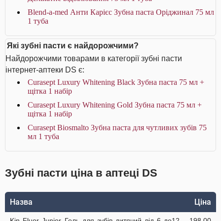
Blend-a-med Анти Карієс Зубна паста Оріджинал 75 мл
1 туба
Які зубні пасти є найдорожчими?
Найдорожчими товарами в категорії зубні пасти
інтернет-аптеки DS є:
Curasept Luxury Whitening Black Зубна паста 75 мл +
щітка 1 набір
Curasept Luxury Whitening Gold Зубна паста 75 мл +
щітка 1 набір
Curasept Biosmalto Зубна паста для чутливих зубів 75
мл 1 туба
Зубні пасти ціна в аптеці DS
Назва
Ціна
Kin Fluor Junior Гель для зубів дитячий від 6 до12
198.00