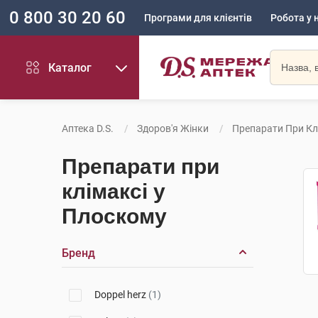
0 800 30 20 60
Програми для клієнтів
Робота у 
Каталог
Аптека D.S.
Здоров'я Жінки
Препарати При Кл
Препарати при
клімаксі у
Плоскому
Бренд
Doppel herz
(1)