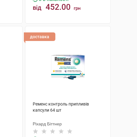
452.00
від
грн
КУПИТИ
доставка
Ременс контроль припливів
капсули 64 шт
Ріхард Біттнер