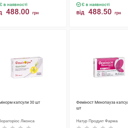
Є в наявності
Є в наявності
488.00
488.50
д
від
грн
грн
КУПИТИ
КУПИТИ
мінорм капсули 30 шт
Феміност Менопауза капсу
шт
бораторіос Ліконса
Натур Продукт Фарма