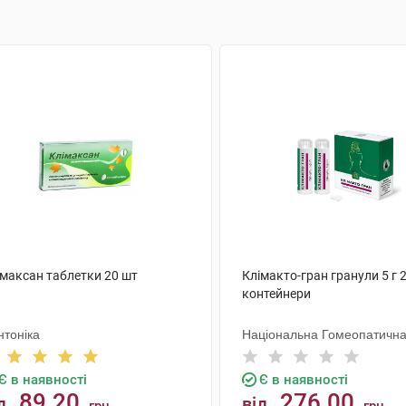
імаксан таблетки 20 шт
Клімакто-гран гранули 5 г 
контейнери
нтоніка
Національна Гомеопатична
Є в наявності
Є в наявності
89.20
276.00
д
від