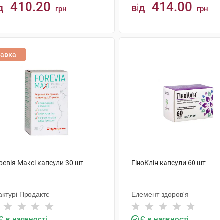
410.20
414.00
д
від
грн
грн
КУПИТИ
КУПИТИ
тавка
ревія Максі капсули 30 шт
ГіноКлін капсули 60 шт
актурі Продактс
Елемент здоров'я
Є в наявності
Є в наявності