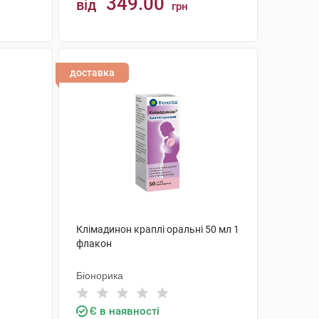
349.00
від
грн
КУПИТИ
доставка
Клімадинон краплі оральні 50 мл 1
флакон
Біонорика
Є в наявності