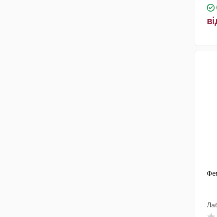
ві
Фе
Ла