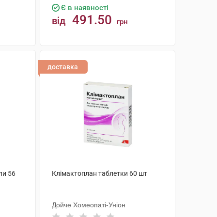
Є в наявності
491.50
від
грн
КУПИТИ
доставка
ли 56
Клімактоплан таблетки 60 шт
Дойче Хомеопаті-Уніон