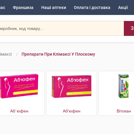
нас
Франшиза
Наші аптеки
Оплата і доставка
Акції
З
імаксі
Препарати При Клімаксі У Плоскому
Аб`юфен
Аб'юфен
Вітокан