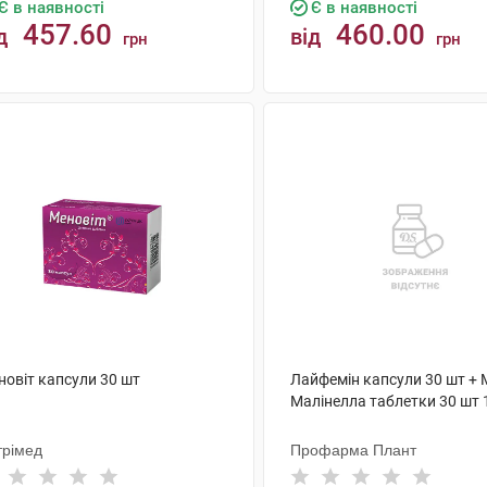
Є в наявності
Є в наявності
457.60
460.00
д
від
грн
грн
КУПИТИ
КУПИТИ
новіт капсули 30 шт
Лайфемін капсули 30 шт + 
Малінелла таблетки 30 шт 
трімед
Профарма Плант