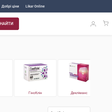
Добрі ціни
Likar Online
НАЙТИ
ГіноКлін
Декліманс