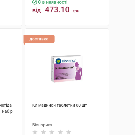
Є в наявності
473.10
від
грн
КУПИТИ
доставка
Метіда
Клімадинон таблетки 60 шт
1 набір
Біонорика