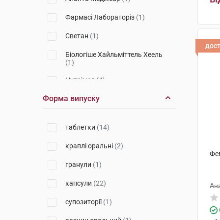
Фармасі Лабораторіз
(1)
Светан
(1)
дос
Біологіше Хайльміттель Хеель
(1)
Нутрімед
(4)
Форма випуску
Біонорика
(2)
Практурі Продактс
(1)
таблетки
(14)
Елемент здоров'я
(1)
краплі оральні
(2)
Фе
Бовіос фарм
(1)
гранули
(1)
Квайссер Фарма
(1)
капсули
(22)
Ан
Ріхард Біттнер
(2)
супозиторії
(1)
Профарма Плант
(2)