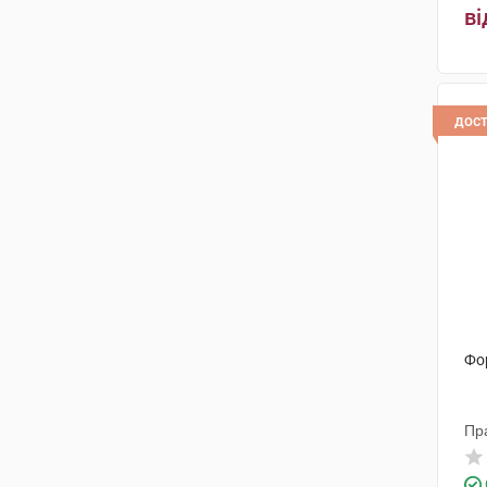
Біолайт
(1)
ві
Мед Макс
(1)
ІДІ італійські дієтичні добавки
(1)
дос
ФармаКеа Лтд
(1)
Ерба віта С.П.А
(1)
Фо
Пр