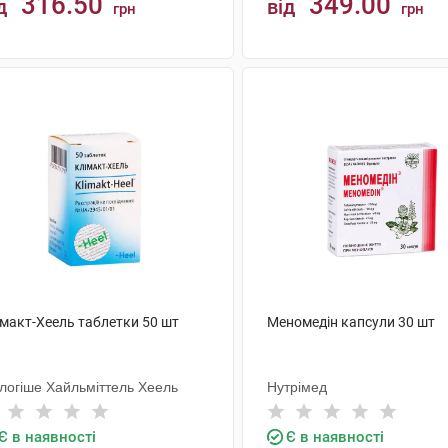
316.50
349.00
д
від
грн
грн
КУПИТИ
КУПИТИ
імакт-Хеель таблетки 50 шт
Меномедін капсули 30 шт
ологіше Хайльміттель Хеель
Нутрімед
Є в наявності
Є в наявності