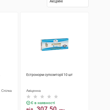
2
Естронорм супозиторії 10 шт
 Спілка
Авіценна
Є в наявності
307.50
від