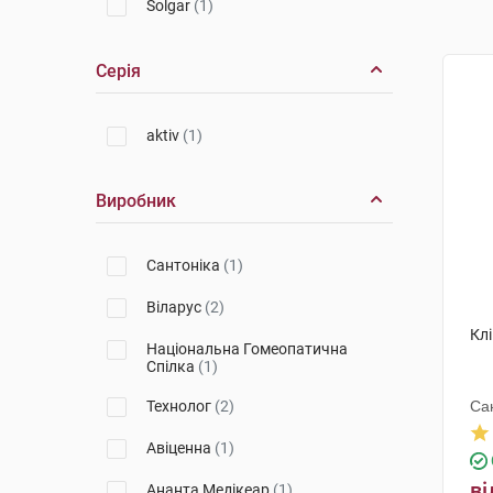
Solgar
(1)
Серія
aktiv
(1)
Виробник
Сантоніка
(1)
Віларус
(2)
Кл
Національна Гомеопатична
Спілка
(1)
Технолог
(2)
Са
Авіценна
(1)
ві
Ананта Медікеар
(1)