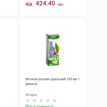
424.40
від
грн
КУПИТИ
Вітокан розчин оральний 100 мл 1
флакон
Віларус
Є в наявності