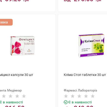
грн
грн
КУПИТИ
КУПИТИ
тавка
міцикл капсули 30 шт
Кліма Стоп таблетки 30 шт
анта Медікеар
Фармасі Лабораторіз
Є в наявності
Є в наявності