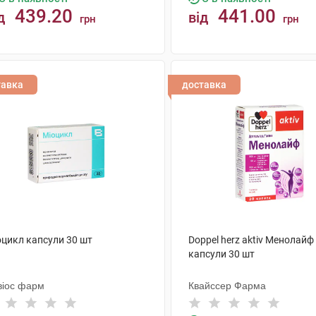
439.20
441.00
д
від
грн
грн
КУПИТИ
КУПИТИ
тавка
доставка
оцикл капсули 30 шт
Doppel herz aktiv Менолайф
капсули 30 шт
віос фарм
Квайссер Фарма