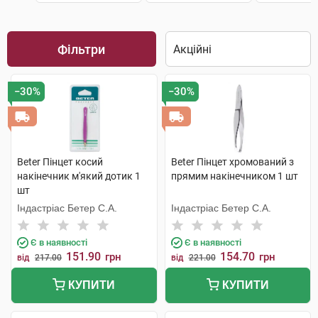
Фільтри
−30%
−30%
Beter Пінцет косий
Beter Пінцет хромований з
накінечник м'який дотик 1
прямим накінечником 1 шт
шт
Індастріас Бетер С.А.
Індастріас Бетер С.А.
Є в наявності
Є в наявності
151.90
154.70
грн
грн
від
217.00
від
221.00
КУПИТИ
КУПИТИ