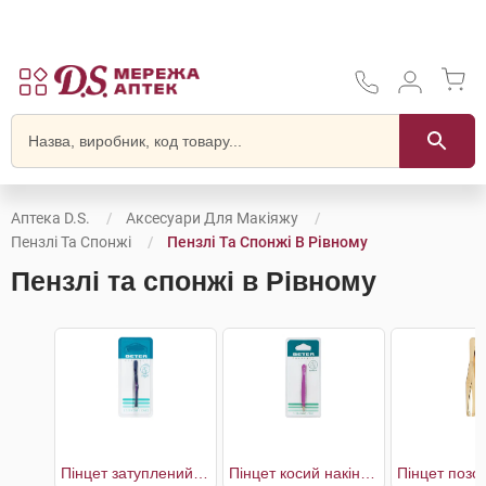
Аптека D.S.
Аксесуари Для Макіяжу
Пензлі Та Спонжі
Пензлі Та Спонжі В Рівному
Пензлі та спонжі в Рівному
Пінцет затуплений з прямим наконечником
Пінцет косий накінечник м'який дотик