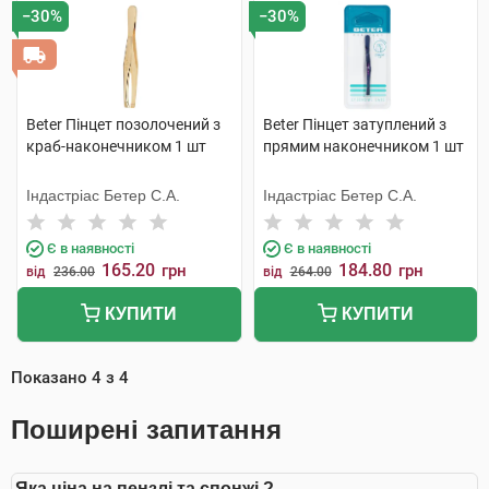
−30%
−30%
Beter Пінцет позолочений з
Beter Пінцет затуплений з
краб-наконечником 1 шт
прямим наконечником 1 шт
Індастріас Бетер С.А.
Індастріас Бетер С.А.
Є в наявності
Є в наявності
165.20
184.80
грн
грн
від
236.00
від
264.00
КУПИТИ
КУПИТИ
Показано
4
з
4
Поширені запитання
Яка ціна на пензлі та спонжі ?