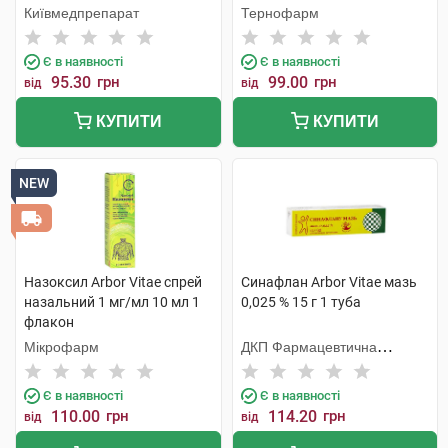
Київмедпрепарат
Тернофарм
Є в наявності
Є в наявності
95.30
грн
99.00
грн
від
від
КУПИТИ
КУПИТИ
NEW
Назоксил Arbor Vitae спрей
Синафлан Arbor Vitae мазь
назальний 1 мг/мл 10 мл 1
0,025 % 15 г 1 туба
флакон
Мікрофарм
ДКП Фармацевтична
фабрика
Є в наявності
Є в наявності
110.00
грн
114.20
грн
від
від