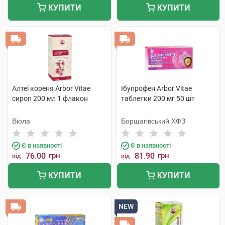
КУПИТИ
КУПИТИ
Алтеї кореня Arbor Vitae
Ібупрофен Arbor Vitae
сироп 200 мл 1 флакон
таблетки 200 мг 50 шт
Віола
Борщагівський ХФЗ
Є в наявності
Є в наявності
76.00
грн
81.90
грн
від
від
КУПИТИ
КУПИТИ
NEW