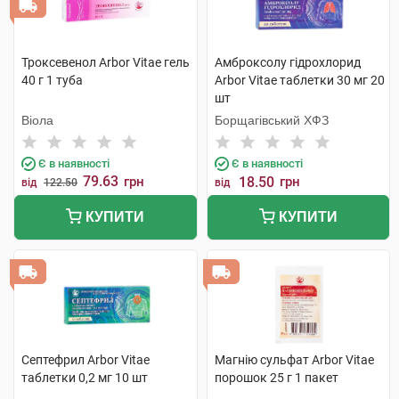
Троксевенол Arbor Vitae гель
Амброксолу гідрохлорид
40 г 1 туба
Arbor Vitae таблетки 30 мг 20
шт
Віола
Борщагівський ХФЗ
Є в наявності
Є в наявності
79.63
грн
18.50
грн
від
122.50
від
КУПИТИ
КУПИТИ
Септефрил Arbor Vitae
Магнію сульфат Arbor Vitae
таблетки 0,2 мг 10 шт
порошок 25 г 1 пакет