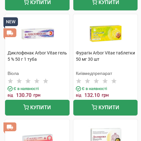
КУПИТИ
КУПИТИ
NEW
Диклофенак Arbor Vitae гель
Фурагін Arbor Vitae таблетки
5 % 50 г 1 туба
50 мг 30 шт
Віола
Київмедпрепарат
Є в наявності
Є в наявності
130.70
грн
132.10
грн
від
від
КУПИТИ
КУПИТИ