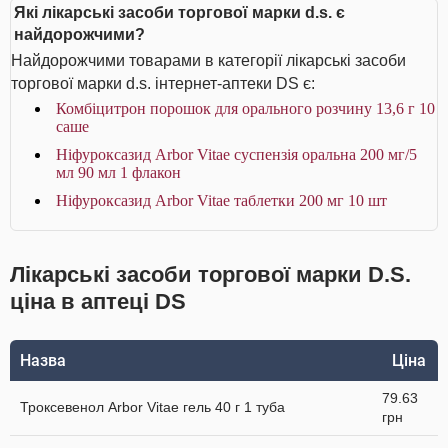
Які лікарські засоби торгової марки d.s. є
найдорожчими?
Найдорожчими товарами в категорії лікарські засоби
торгової марки d.s. інтернет-аптеки DS є:
Комбіцитрон порошок для орального розчину 13,6 г 10
саше
Ніфуроксазид Arbor Vitae суспензія оральна 200 мг/5
мл 90 мл 1 флакон
Ніфуроксазид Arbor Vitae таблетки 200 мг 10 шт
Лікарські засоби торгової марки D.S.
ціна в аптеці DS
Назва
Ціна
79.63
Троксевенол Arbor Vitae гель 40 г 1 туба
грн