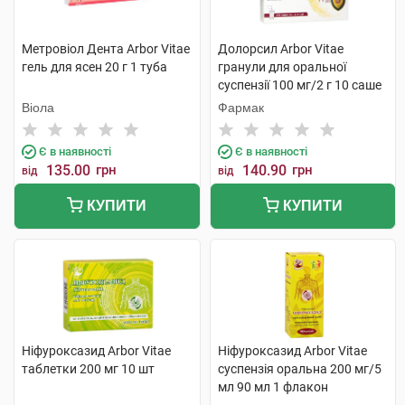
Метровіол Дента Arbor Vitae
Долорсил Arbor Vitae
гель для ясен 20 г 1 туба
гранули для оральної
суспензії 100 мг/2 г 10 саше
Віола
Фармак
Є в наявності
Є в наявності
135.00
грн
140.90
грн
від
від
КУПИТИ
КУПИТИ
Ніфуроксазид Arbor Vitae
Ніфуроксазид Arbor Vitae
таблетки 200 мг 10 шт
суспензія оральна 200 мг/5
мл 90 мл 1 флакон