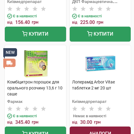
Київмедпрепарат
ДКП Фармацевтична
фабрика
Є в наявності
Є в наявності
156.40
грн
225.00
грн
від
від
КУПИТИ
КУПИТИ
NEW
Комбіцитрон порошок для
Лоперамід Arbor Vitae
орального розчину 13,6 г 10
таблетки 2 мг 20 шт
саше
Фармак
Київмедпрепарат
Є в наявності
Немає в наявності
345.40
грн
30.00
грн
від
від
АНАЛОГИ
КУПИТИ