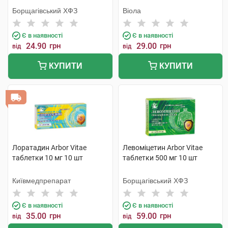
Борщагівський ХФЗ
Віола
Є в наявності
Є в наявності
24.90
грн
29.00
грн
від
від
КУПИТИ
КУПИТИ
Лоратадин Arbor Vitae
Левоміцетин Arbor Vitae
таблетки 10 мг 10 шт
таблетки 500 мг 10 шт
Київмедпрепарат
Борщагівський ХФЗ
Є в наявності
Є в наявності
35.00
грн
59.00
грн
від
від