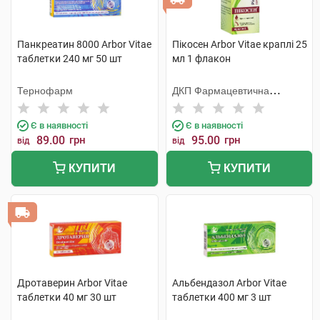
Панкреатин 8000 Arbor Vitae
Пікосен Arbor Vitae краплі 25
таблетки 240 мг 50 шт
мл 1 флакон
Тернофарм
ДКП Фармацевтична
фабрика
Є в наявності
Є в наявності
89.00
грн
95.00
грн
від
від
КУПИТИ
КУПИТИ
Дротаверин Arbor Vitae
Альбендазол Arbor Vitae
таблетки 40 мг 30 шт
таблетки 400 мг 3 шт