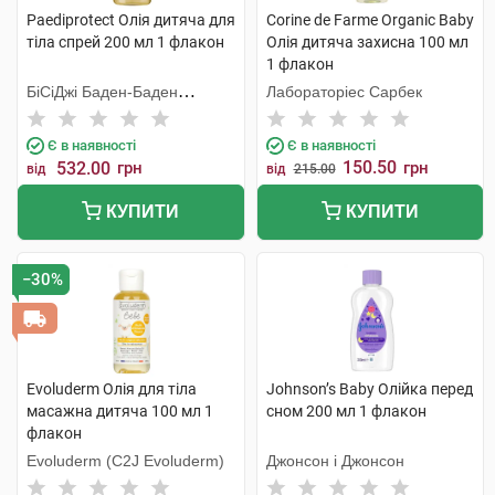
Paediprotect Олія дитяча для
Corine de Farme Organic Baby
тіла спрей 200 мл 1 флакон
Олія дитяча захисна 100 мл
1 флакон
БіСіДжі Баден-Баден
Лабораторіес Сарбек
Косметікс Груп Гмбх
Є в наявності
Є в наявності
150.50
532.00
грн
грн
від
від
215.00
КУПИТИ
КУПИТИ
−30%
Evoluderm Олія для тіла
Johnson’s Baby Олійка перед
масажна дитяча 100 мл 1
сном 200 мл 1 флакон
флакон
Evoluderm (C2J Evoluderm)
Джонсон і Джонсон