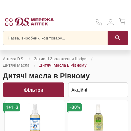
Аптека D.S.
Захист І Зволоження Шкіри
Дитячі Масла
Дитячі Масла В Рівному
Дитячі масла в Рівному
Фільтри
1+1=3
−30%