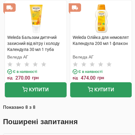
Weleda Бальзам дитячий
Weleda Олійка для немовлят
захисний від вітру і холоду
Календула 200 мл 1 флакон
Календула 30 мл 1 туба
Веледа АГ
Веледа АГ
Є в наявності
Є в наявності
270.00
грн
474.00
грн
від
від
КУПИТИ
КУПИТИ
Показано
8
з
8
Поширені запитання