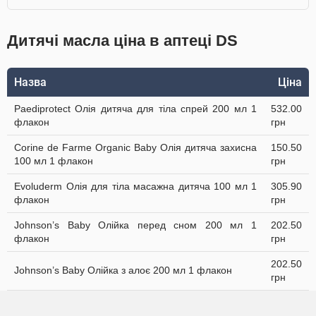
Дитячі масла ціна в аптеці DS
Назва
Ціна
Paediprotect Олія дитяча для тіла спрей 200 мл 1
532.00
флакон
грн
Corine de Farme Organic Baby Олія дитяча захисна
150.50
100 мл 1 флакон
грн
Evoluderm Олія для тіла масажна дитяча 100 мл 1
305.90
флакон
грн
Johnson’s Baby Олійка перед сном 200 мл 1
202.50
флакон
грн
202.50
Johnson’s Baby Олійка з алоє 200 мл 1 флакон
грн