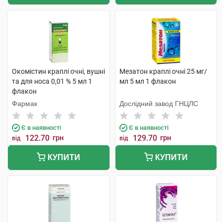
Окомістин краплі очні, вушні
Мезатон краплі очні 25 мг/
та для носа 0,01 % 5 мл 1
мл 5 мл 1 флакон
флакон
Фармак
Дослідний завод ГНЦЛС
Є в наявності
Є в наявності
122.70
грн
129.70
грн
від
від
КУПИТИ
КУПИТИ