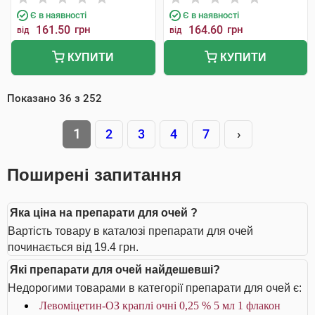
Є в наявності
Є в наявності
161.50
грн
164.60
грн
від
від
КУПИТИ
КУПИТИ
Показано
36
з
252
1
2
3
4
7
›
Поширені запитання
Яка ціна на препарати для очей ?
Вартість товару в каталозі препарати для очей
починається від 19.4 грн.
Які препарати для очей найдешевші?
Недорогими товарами в категорії препарати для очей є:
Левоміцетин-ОЗ краплі очні 0,25 % 5 мл 1 флакон