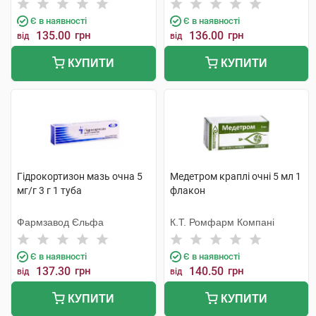
Бельгія
Тідж
Є в наявності
Є в наявності
135.00
грн
136.00
грн
від
від
КУПИТИ
КУПИТИ
Гідрокортизон мазь очна 5
Медетром краплі очні 5 мл 1
мг/г 3 г 1 туба
флакон
Фармзавод Єльфа
К.Т. Ромфарм Компані
Є в наявності
Є в наявності
137.30
грн
140.50
грн
від
від
КУПИТИ
КУПИТИ