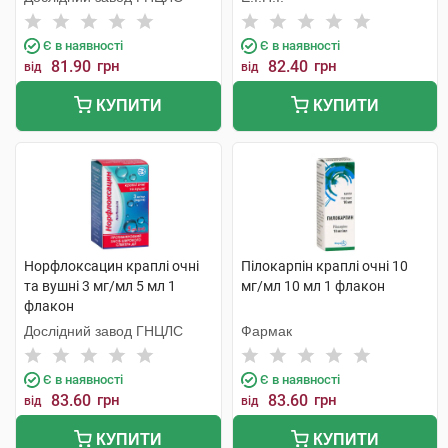
Є в наявності
Є в наявності
81.90
грн
82.40
грн
від
від
КУПИТИ
КУПИТИ
Норфлоксацин краплі очні
Пілокарпін краплі очні 10
та вушні 3 мг/мл 5 мл 1
мг/мл 10 мл 1 флакон
флакон
Дослідний завод ГНЦЛС
Фармак
Є в наявності
Є в наявності
83.60
грн
83.60
грн
від
від
КУПИТИ
КУПИТИ