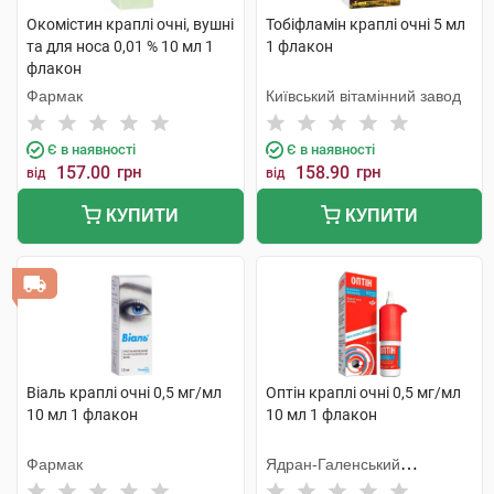
Окомістин краплі очні, вушні
Тобіфламін краплі очні 5 мл
та для носа 0,01 % 10 мл 1
1 флакон
флакон
Фармак
Київський вітамінний завод
Є в наявності
Є в наявності
157.00
грн
158.90
грн
від
від
КУПИТИ
КУПИТИ
Віаль краплі очні 0,5 мг/мл
Оптін краплі очні 0,5 мг/мл
10 мл 1 флакон
10 мл 1 флакон
Фармак
Ядран-Галенський
Лабораторій