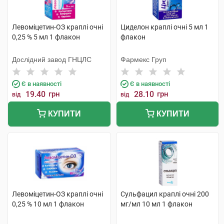
Левоміцетин-ОЗ краплі очні
Циделон краплі очні 5 мл 1
0,25 % 5 мл 1 флакон
флакон
Дослідний завод ГНЦЛС
Фармекс Груп
Є в наявності
Є в наявності
19.40
грн
28.10
грн
від
від
КУПИТИ
КУПИТИ
Левоміцетин-ОЗ краплі очні
Сульфацил краплі очні 200
0,25 % 10 мл 1 флакон
мг/мл 10 мл 1 флакон