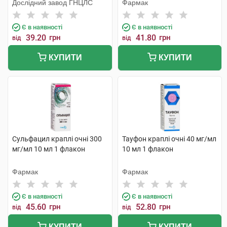
Дослідний завод ГНЦЛС
Фармак
Є в наявності
Є в наявності
39.20
грн
41.80
грн
від
від
КУПИТИ
КУПИТИ
Сульфацил краплі очні 300
Тауфон краплі очні 40 мг/мл
мг/мл 10 мл 1 флакон
10 мл 1 флакон
Фармак
Фармак
Є в наявності
Є в наявності
45.60
грн
52.80
грн
від
від
КУПИТИ
КУПИТИ