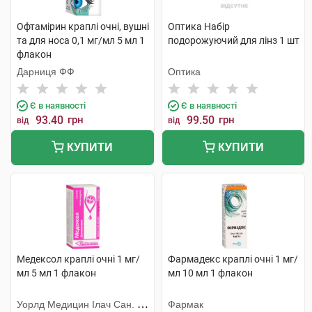
Офтамірин краплі очні, вушні
Оптика Набір
та для носа 0,1 мг/мл 5 мл 1
подорожуючий для лінз 1 шт
флакон
Дарниця ФФ
Оптика
Є в наявності
Є в наявності
93.40
грн
99.50
грн
від
від
КУПИТИ
КУПИТИ
Медексол краплі очні 1 мг/
Фармадекс краплі очні 1 мг/
мл 5 мл 1 флакон
мл 10 мл 1 флакон
Уорлд Медицин Ілач Сан. Ве
Фармак