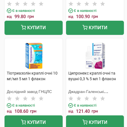
Тідж
Є в наявності
Є в наявності
99.80
грн
100.90
грн
від
від
КУПИТИ
КУПИТИ
Тіотриазолін краплі очні 10
Ципронекс краплі очні та
мг/мл 5 мл 1 флакон
вушні 0,3 % 5 мл 1 флакон
Дослідний завод ГНЦЛС
Джадран-Галенські
Лабораторій
Є в наявності
Є в наявності
108.60
грн
121.40
грн
від
від
КУПИТИ
КУПИТИ