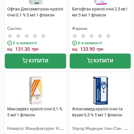
Офтан Дексаметазон краплі
Бетофтан краплі очні 2,5 мг/
очні 0,1 % 5 мл 1 флакон
мл 5 мл 1 флакон
Сантен
Фармак
Є в наявності
Є в наявності
131.30
грн
133.90
грн
від
від
КУПИТИ
КУПИТИ
Максидекс краплі очні 0,1 %
Флоксимед краплі очні та
5 мл 1 флакон
вушні 0,3 % 5 мл 1 флакон
Новартіс Мануфактурінг НВ,
Уорлд Медицин Ілач Сан. Ве