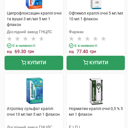
Ципрофлоксацин краплі очні
Офтимол краплі очні 5 мг/мл
та вушні 3 мг/мл 5 мл 1
10 мл 1 флакон
флакон
Дослідний завод ГНЦЛС
Фармак
Є в наявності
Є в наявності
69.30
грн
77.40
грн
від
від
КУПИТИ
КУПИТИ
Атропіну сульфат краплі
Норматин краплі очні 0,5 % 5
очні 10 мг/мл 5 мл 1 флакон
мл 1 флакон
Дослідний завод ГНЦЛС
Е.І.П.І.