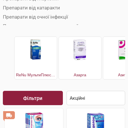
Препарати від катаракти
Препарати від очної інфекції
Препарати для зволоження очей
Розчини для лінз
ReNu МультиПлюс багатоцільовий розчин для контактних лінз
Азарга
Азит
Фільтри