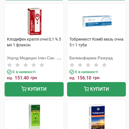
Клодифен краплі очні 0,1 % 5
Тобринекст Комбі мазь очна
мл 1 флакон
5 г 1 туба
Уорлд Медицин Ілач Сан. Ве
Балканфарма-Разград
Тідж
Є в наявності
Є в наявності
151.40
грн
156.10
грн
від
від
КУПИТИ
КУПИТИ