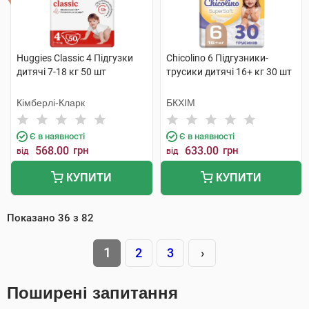
Huggies Classic 4 Підгузки
Chicolino 6 Підгузники-
дитячі 7-18 кг 50 шт
трусики дитячі 16+ кг 30 шт
Кімберлі-Кларк
БКХІМ
Є в наявності
Є в наявності
568.00
грн
633.00
грн
від
від
КУПИТИ
КУПИТИ
Показано
36
з
82
1
2
3
›
Поширені запитання