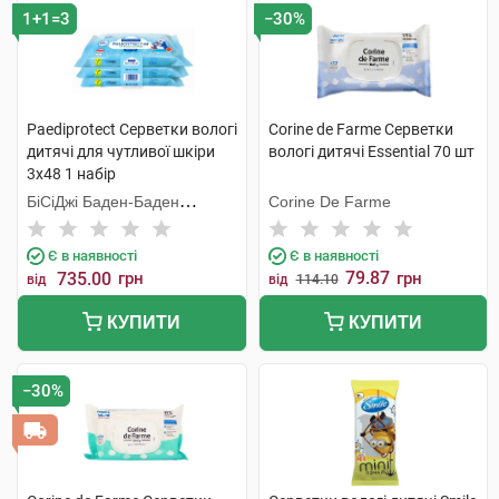
1+1=3
−30%
Paediprotect Серветки вологі
Corine de Farme Серветки
дитячі для чутливої шкіри
вологі дитячі Essential 70 шт
3х48 1 набір
БіСіДжі Баден-Баден
Corine De Farme
Косметікс Груп Гмбх
Є в наявності
Є в наявності
79.87
735.00
грн
грн
від
від
114.10
КУПИТИ
КУПИТИ
−30%