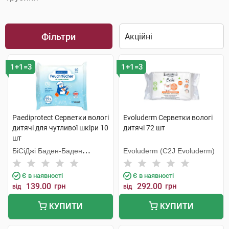
Фільтри
1+1=3
1+1=3
Paediprotect Серветки вологі
Evoluderm Серветки вологі
дитячі для чутливої шкіри 10
дитячі 72 шт
шт
БіСіДжі Баден-Баден
Evoluderm (C2J Evoluderm)
Косметікс Груп Гмбх
Є в наявності
Є в наявності
139.00
грн
292.00
грн
від
від
КУПИТИ
КУПИТИ