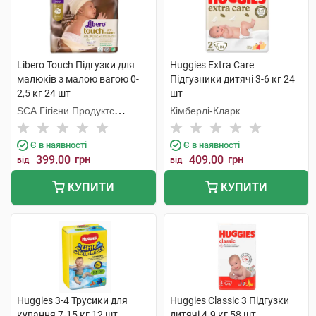
Libero Touch Підгузки для
Huggies Extra Care
малюків з малою вагою 0-
Підгузники дитячі 3-6 кг 24
2,5 кг 24 шт
шт
SCA Гігієни Продуктс
Кімберлі-Кларк
Польска
Є в наявності
Є в наявності
399.00
грн
409.00
грн
від
від
КУПИТИ
КУПИТИ
Huggies 3-4 Трусики для
Huggies Classic 3 Підгузки
купання 7-15 кг 12 шт
дитячі 4-9 кг 58 шт