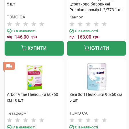
5 шт
цератково-бавовняні
Premium розмір L 2/773 1 шт
ТЗМО СА
Канпол
Є в наявності
Є в наявності
146.00
грн
163.00
грн
від
від
КУПИТИ
КУПИТИ
Arbor Vitae Пелюшки 60х60
Seni Soft Пелюшки 90х60 см
см 10 шт
5 шт
Тетафарм
ТЗМО СА
Є в наявності
Є в наявності