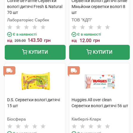
Corine de Farme Серветки
Серветки вологі дитячі Smile
вологі дитячі Fresh & Natural
Міньйони серветки вологі 8
70 шт
шт
Лабораторіес Сарбек
ТОВ "КДП"
Є в наявності
Є в наявності
143.50
грн
12.00
грн
від
205.00
від
КУПИТИ
КУПИТИ
D.S. Серветки вологі дитячі
Huggies All over clean
15 шт
Серветки вологі дитячі 56 шт
Біосфера
Кімберлі-Кларк