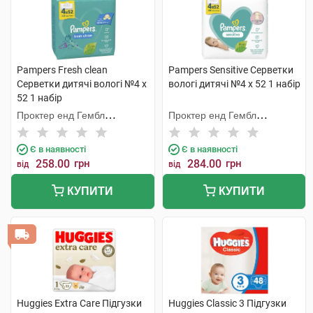
Pampers Fresh clean
Pampers Sensitive Серветки
Cерветки дитячі вологі №4 х
вологі дитячі №4 х 52 1 набір
52 1 набір
Проктер енд Гембл
Проктер енд Гембл
Мануфекчурінг
Мануфекчурінг
Є в наявності
Є в наявності
258.00
грн
284.00
грн
від
від
КУПИТИ
КУПИТИ
Huggies Extra Care Підгузки
Huggies Classic 3 Підгузки