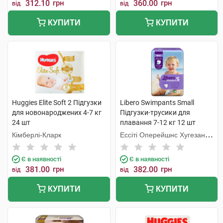
312.10
грн
360.00
грн
від
від
КУПИТИ
КУПИТИ
Huggies Elite Soft 2 Підгузки
Libero Swimpants Small
для новонароджених 4-7 кг
Підгузки-трусики для
24 шт
плавання 7-12 кг 12 шт
Кімберлі-Кларк
Ессіті Оперейшнс Хугезанд
Б.В.
Є в наявності
Є в наявності
381.00
грн
382.00
грн
від
від
КУПИТИ
КУПИТИ