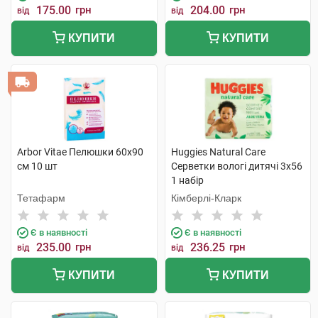
175.00
грн
204.00
грн
від
від
КУПИТИ
КУПИТИ
Arbor Vitae Пелюшки 60х90
Huggies Natural Care
см 10 шт
Серветки вологі дитячі 3х56
1 набір
Тетафарм
Кімберлі-Кларк
Є в наявності
Є в наявності
235.00
грн
236.25
грн
від
від
КУПИТИ
КУПИТИ