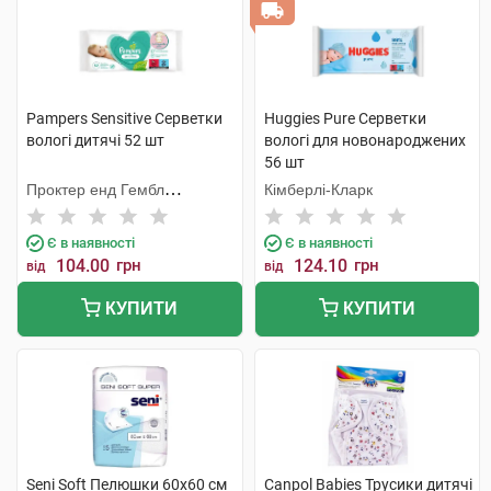
Pampers Sensitive Серветки
Huggies Pure Серветки
вологі дитячі 52 шт
вологі для новонароджених
56 шт
Проктер енд Гембл
Кімберлі-Кларк
Мануфекчурінг
Є в наявності
Є в наявності
104.00
грн
124.10
грн
від
від
КУПИТИ
КУПИТИ
Seni Soft Пелюшки 60х60 см
Canpol Babies Трусики дитячі