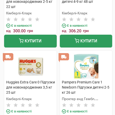
для новонароджених 2-5 кг
дитячі 4-9 кг 48 шт
22 шт
Кімберлі-Кларк
Кімберлі-Кларк
Є в наявності
Є в наявності
300.00
грн
306.20
грн
від
від
КУПИТИ
КУПИТИ
Huggies Extra Care 0 Підгузки
Pampers Premium Care 1
для новонароджених 3,5 кг
Newborn Підгузки дитячі 2-5
25 шт
кг 26 шт
Кімберлі-Кларк
Проктер енд Гембл
Оперешейнз Польська
Є в наявності
Є в наявності