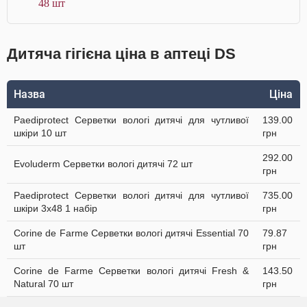
48 шт
Дитяча гігієна ціна в аптеці DS
Назва
Ціна
Paediprotect Серветки вологі дитячі для чутливої
139.00
шкіри 10 шт
грн
292.00
Evoluderm Серветки вологі дитячі 72 шт
грн
Paediprotect Серветки вологі дитячі для чутливої
735.00
шкіри 3х48 1 набір
грн
Corine de Farme Серветки вологі дитячі Essential 70
79.87
шт
грн
Corine de Farme Серветки вологі дитячі Fresh &
143.50
Natural 70 шт
грн