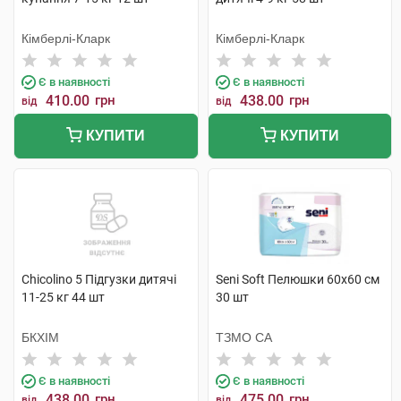
Кімберлі-Кларк
Кімберлі-Кларк
Є в наявності
Є в наявності
410.00
грн
438.00
грн
від
від
КУПИТИ
КУПИТИ
Chicolino 5 Підгузки дитячі
Seni Soft Пелюшки 60х60 см
11-25 кг 44 шт
30 шт
БКХІМ
ТЗМО СА
Є в наявності
Є в наявності
438.00
грн
475.00
грн
від
від