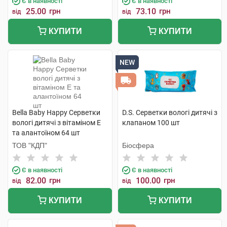
Є в наявності
Є в наявності
25.00
грн
73.10
грн
від
від
КУПИТИ
КУПИТИ
NEW
Bella Baby Happy Серветки
D.S. Серветки вологі дитячі з
вологі дитячі з вітаміном Е
клапаном 100 шт
та алантоїном 64 шт
ТОВ "КДП"
Біосфера
Є в наявності
Є в наявності
82.00
грн
100.00
грн
від
від
КУПИТИ
КУПИТИ