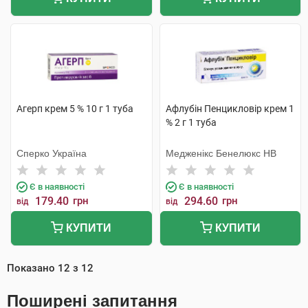
Агерп крем 5 % 10 г 1 туба
Афлубін Пенцикловір крем 1
% 2 г 1 туба
Сперко Україна
Медженікс Бенелюкс НВ
Є в наявності
Є в наявності
179.40
грн
294.60
грн
від
від
КУПИТИ
КУПИТИ
Показано
12
з
12
Поширені запитання