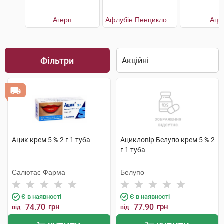
Агерп
Афлубін Пенцикловір
Аци
Фільтри
Ацик крем 5 % 2 г 1 туба
Ацикловір Белупо крем 5 % 2
г 1 туба
Салютас Фарма
Белупо
Є в наявності
Є в наявності
74.70
грн
77.90
грн
від
від