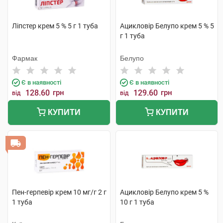
Ліпстер крем 5 % 5 г 1 туба
Ацикловір Белупо крем 5 % 5
г 1 туба
Фармак
Белупо
Є в наявності
Є в наявності
128.60
грн
129.60
грн
від
від
КУПИТИ
КУПИТИ
Пен-герпевір крем 10 мг/г 2 г
Ацикловір Белупо крем 5 %
1 туба
10 г 1 туба