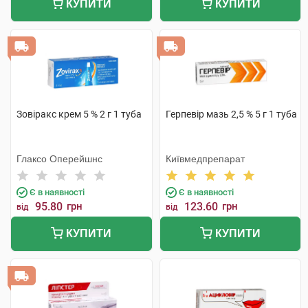
КУПИТИ
КУПИТИ
Зовіракс крем 5 % 2 г 1 туба
Герпевір мазь 2,5 % 5 г 1 туба
Глаксо Оперейшнс
Київмедпрепарат
Є в наявності
Є в наявності
95.80
грн
123.60
грн
від
від
КУПИТИ
КУПИТИ