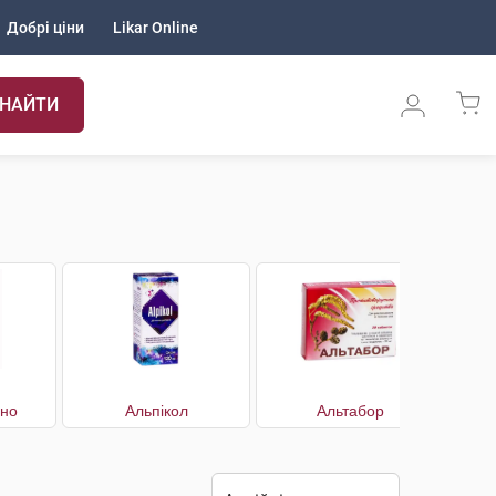
Добрі ціни
Likar Online
НАЙТИ
уно
Альпікол
Альтабор