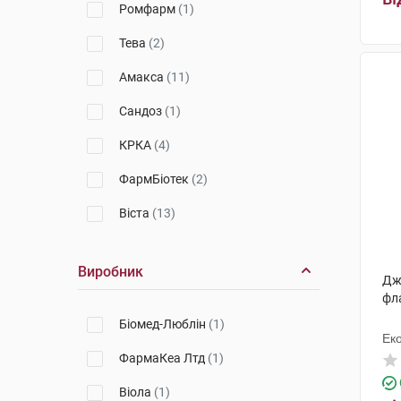
Ромфарм
(1)
Тева
(2)
Амакса
(11)
Сандоз
(1)
КРКА
(4)
ФармБіотек
(2)
Віста
(13)
Solgar
(1)
Виробник
Дж
Аккорд
(2)
фл
Медак
(3)
Біомед-Люблін
(1)
Ек
Гріндекс
(1)
ФармаКеа Лтд
(1)
Віола
(1)