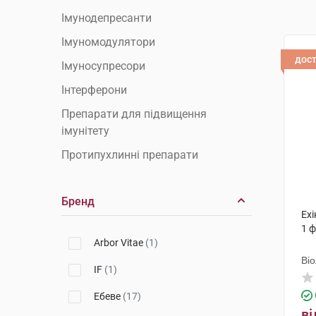
Імунодепресанти
Імуномодулятори
дос
Імуносупресори
Інтерферони
Препарати для підвищення
імунітету
Протипухлинні препарати
Бренд
Ехі
1 
Arbor Vitae
(1)
Ві
IF
(1)
Ебеве
(17)
ві