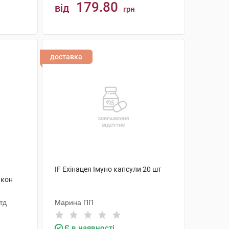
179.80
від
грн
КУПИТИ
доставка
IF Ехінацея Імуно капсули 20 шт
акон
тд
Марина ПП
Є в наявності