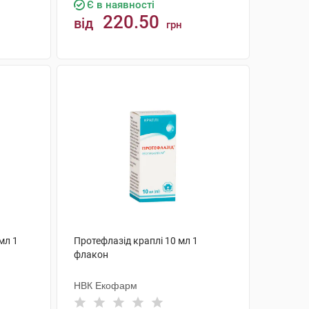
Є в наявності
220.50
від
грн
КУПИТИ
мл 1
Протефлазід краплі 10 мл 1
флакон
НВК Екофарм