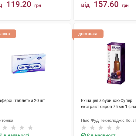
119.20
157.60
д
від
грн
грн
КУПИТИ
КУПИТИ
тавка
доставка
аферон таблетки 20 шт
Ехінацея з бузиною Супер
екстракт сироп 75 мл 1 фл
нтоніка
Нью Фуд Текнолоджіс Ко. Л
Є в наявності
Є в наявності