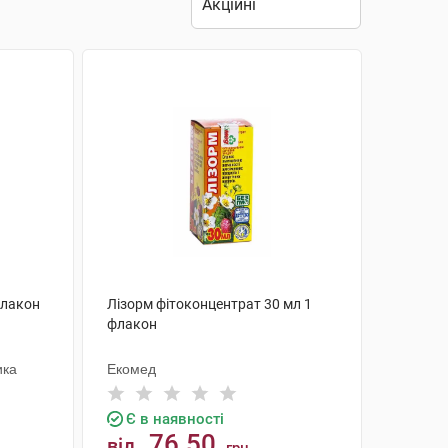
флакон
Лізорм фітоконцентрат 30 мл 1
флакон
ика
Екомед
Є в наявності
76.50
від