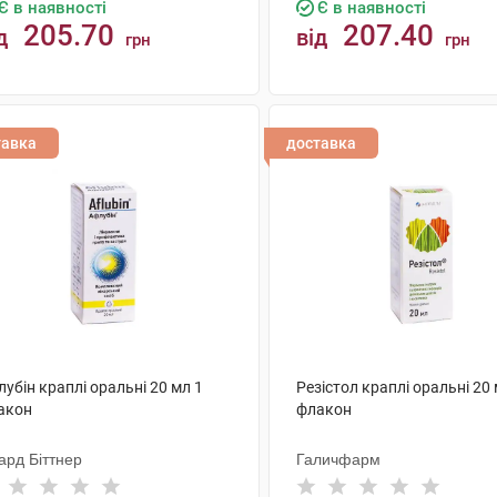
Є в наявності
Є в наявності
205.70
207.40
д
від
грн
грн
КУПИТИ
КУПИТИ
тавка
доставка
убін краплі оральні 20 мл 1
Резістол краплі оральні 20 
акон
флакон
ард Біттнер
Галичфарм