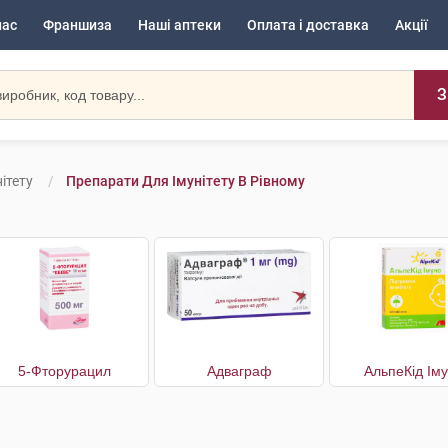
нас
Франшиза
Наші аптеки
Оплата і доставка
Акції
З
ітету
Препарати Для Імунітету В Рівному
5-Фторурацил
Адваграф
АльпеКід Ім