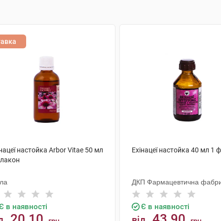
тавка
нацеї настойка Arbor Vitae 50 мл
Ехінацеї настойка 40 мл 1 
флакон
ола
ДКП Фармацевтична фабр
Є в наявності
Є в наявності
20.10
43.90
д
від