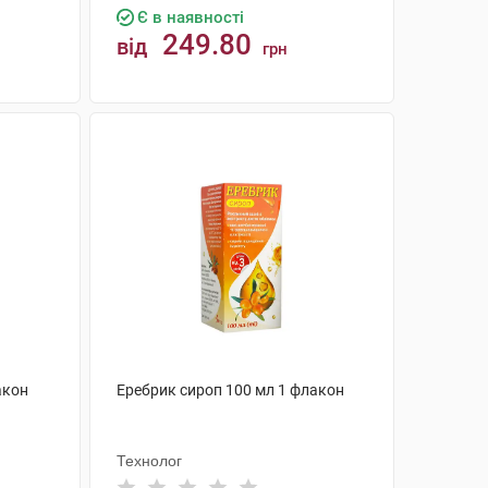
Є в наявності
249.80
від
грн
КУПИТИ
акон
Еребрик сироп 100 мл 1 флакон
Технолог