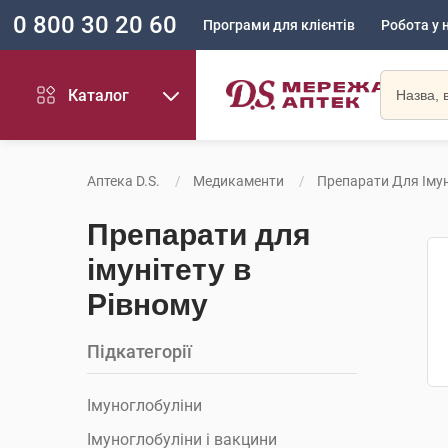
0 800 30 20 60
Програми для клієнтів
Робота у 
Каталог
Аптека D.S.
Медикаменти
Препарати Для Імун
Препарати для
імунітету в
Рівному
Підкатегорії
Імуноглобуліни
Імуноглобуліни і вакцини