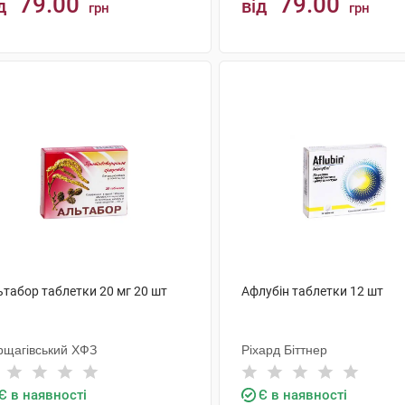
79.00
79.00
д
від
грн
грн
КУПИТИ
КУПИТИ
ьтабор таблетки 20 мг 20 шт
Афлубін таблетки 12 шт
рщагівський ХФЗ
Ріхард Біттнер
Є в наявності
Є в наявності