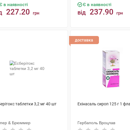
Є в наявності
Є в наявності
227.20
237.90
д
від
грн
грн
КУПИТИ
КУПИТИ
доставка
ерітокс таблетки 3,2 мг 40 шт
Ехінасаль сироп 125 г 1 фл
пер & Брюммер
Гербаполь Вроцлав