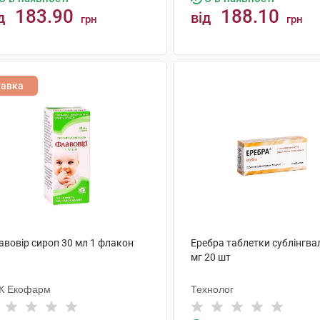
183.90
188.10
д
від
грн
грн
КУПИТИ
КУПИТИ
тавка
авовір сироп 30 мл 1 флакон
Еребра таблетки сублінгва
мг 20 шт
К Екофарм
Технолог