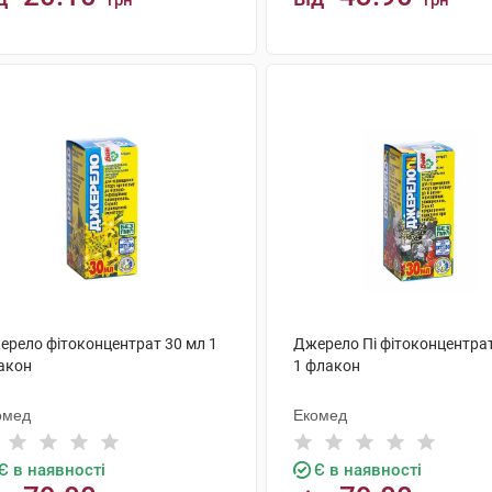
грн
грн
КУПИТИ
КУПИТИ
ерело фітоконцентрат 30 мл 1
Джерело Пі фітоконцентрат
акон
1 флакон
омед
Екомед
Є в наявності
Є в наявності