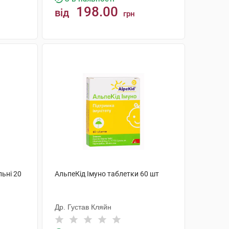
198.00
від
грн
КУПИТИ
льні 20
АльпеКід Імуно таблетки 60 шт
Др. Густав Кляйн