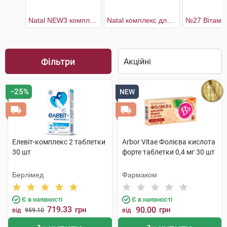
Natal NEW3 комплекс для мами та малюка капсули 30 днів гранули+капсули
Natal комплекс для мами та малюка капсули 30 днів
Фільтри
−25%
NEW
Елевіт-комплекс 2 таблетки
Arbor Vitae Фолієва кислота
30 шт
форте таблетки 0,4 мг 30 шт
Берлімед
Фармаком
Є в наявності
Є в наявності
719.33
грн
90.00
грн
від
959.10
від