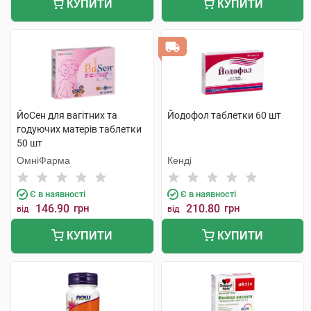
КУПИТИ
КУПИТИ
ЙоСен для вагітних та
Йодофол таблетки 60 шт
годуючих матерів таблетки
50 шт
ОмніФарма
Кенді
Є в наявності
Є в наявності
146.90
грн
210.80
грн
від
від
КУПИТИ
КУПИТИ