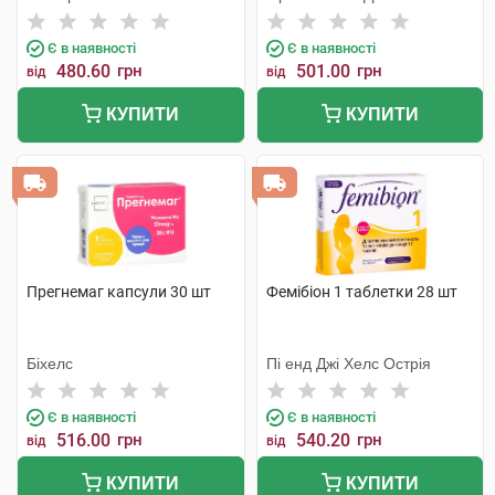
Є в наявності
Є в наявності
480.60
грн
501.00
грн
від
від
КУПИТИ
КУПИТИ
Прегнемаг капсули 30 шт
Фемібіон 1 таблетки 28 шт
Біхелс
Пі енд Джі Хелс Острія
Є в наявності
Є в наявності
516.00
грн
540.20
грн
від
від
КУПИТИ
КУПИТИ