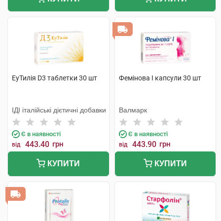
ЕуТилія D3 таблетки 30 шт
Фемінова І капсули 30 шт
ІДІ італійські дієтичні добавки
Валмарк
Є в наявності
Є в наявності
443.40
грн
443.90
грн
від
від
КУПИТИ
КУПИТИ