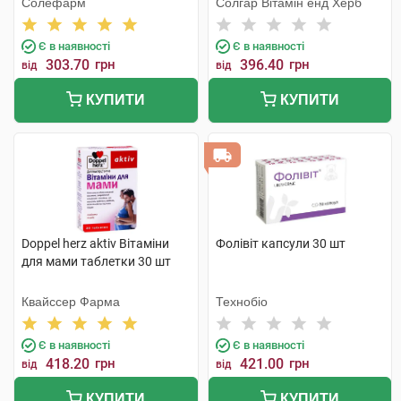
Солефарм
Солгар Вітамін енд Херб
Є в наявності
Є в наявності
303.70
грн
396.40
грн
від
від
КУПИТИ
КУПИТИ
Doppel herz aktiv Вітаміни
Фолівіт капсули 30 шт
для мами таблетки 30 шт
Квайссер Фарма
Технобіо
Є в наявності
Є в наявності
418.20
грн
421.00
грн
від
від
КУПИТИ
КУПИТИ