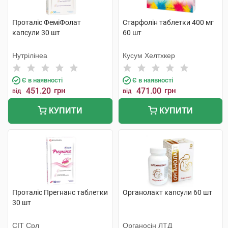
Проталіс ФеміФолат
Старфолін таблетки 400 мг
капсули 30 шт
60 шт
Нутрілінеа
Кусум Хелтхкер
Є в наявності
Є в наявності
451.20
грн
471.00
грн
від
від
КУПИТИ
КУПИТИ
Проталіс Прегнанс таблетки
Органолакт капсули 60 шт
30 шт
СІТ Срл
Органосін ЛТД