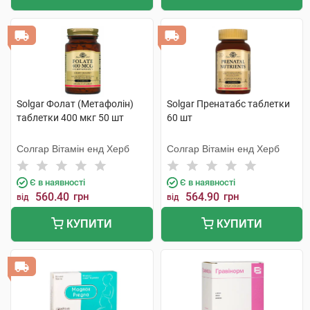
Solgar Фолат (Метафолін)
Solgar Пренатабс таблетки
таблетки 400 мкг 50 шт
60 шт
Солгар Вітамін енд Херб
Солгар Вітамін енд Херб
Є в наявності
Є в наявності
560.40
грн
564.90
грн
від
від
КУПИТИ
КУПИТИ