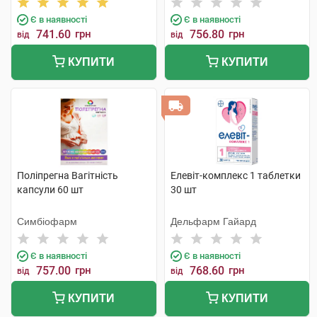
Є в наявності
Є в наявності
741.60
грн
756.80
грн
від
від
КУПИТИ
КУПИТИ
Поліпрегна Вагітність
Елевіт-комплекс 1 таблетки
капсули 60 шт
30 шт
Симбіофарм
Дельфарм Гайард
Є в наявності
Є в наявності
757.00
грн
768.60
грн
від
від
КУПИТИ
КУПИТИ