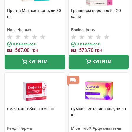
Прегна Магнокс капсули 30
Гравінорм порошок 5 г 20
шт
саше
Наве Фарма
Бовіос фарм
Є в наявності
Є в наявності
567.00
грн
573.70
грн
від
від
КУПИТИ
КУПИТИ
Емфетал таблетки 60 шт
Сумавіт матерна капсули 30
шт
Кенді Фарма
Мібе ГмбХ Арцнайміттель