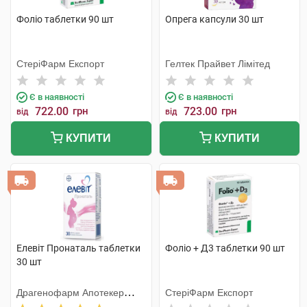
Фоліо таблетки 90 шт
Опрега капсули 30 шт
СтеріФарм Експорт
Гелтек Прайвет Лімітед
Є в наявності
Є в наявності
722.00
грн
723.00
грн
від
від
КУПИТИ
КУПИТИ
Елевіт Пронаталь таблетки
Фоліо + Д3 таблетки 90 шт
30 шт
Драгенофарм Апотекер
СтеріФарм Експорт
Пюшл