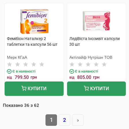
Фемібіон Наталкер 2
ЛедіВіста Інозивіт капсули
таблетки та капсули 56 шт
30 шт
Мерк КГаА
Актілайф Нутрішн ТОВ
Є в наявності
Є в наявності
799.50
грн
805.00
грн
від
від
КУПИТИ
КУПИТИ
Показано
36
з
62
1
2
›