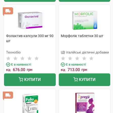
Фолактив капсули 300 мг 90
Морфолік таблетки 30 шт
шт
Технобіо
ІДІ італійські дієтичні добавки
Є в наявності
Є в наявності
676.00
грн
713.00
грн
від
від
КУПИТИ
КУПИТИ