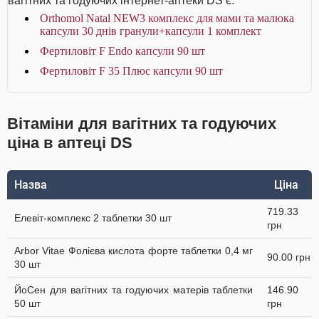
вагітних та годуючих інтернет-аптеки DS є:
Orthomol Natal NEW3 комплекс для мами та малюка
капсули 30 днів гранули+капсули 1 комплект
Фертиловіт F Endo капсули 90 шт
Фертиловіт F 35 Плюс капсули 90 шт
Вітаміни для вагітних та годуючих
ціна в аптеці DS
Назва
Ціна
719.33
Елевіт-комплекс 2 таблетки 30 шт
грн
Arbor Vitae Фолієва кислота форте таблетки 0,4 мг
90.00 грн
30 шт
ЙоСен для вагітних та годуючих матерів таблетки
146.90
50 шт
грн