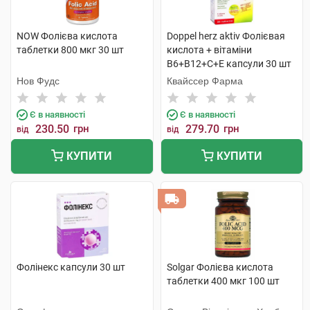
NOW Фолієва кислота
Doppel herz aktiv Фолієвая
таблетки 800 мкг 30 шт
кислота + вітаміни
B6+B12+C+E капсули 30 шт
Нов Фудс
Квайссер Фарма
Є в наявності
Є в наявності
230.50
грн
279.70
грн
від
від
КУПИТИ
КУПИТИ
Фолінекс капсули 30 шт
Solgar Фолієва кислота
таблетки 400 мкг 100 шт