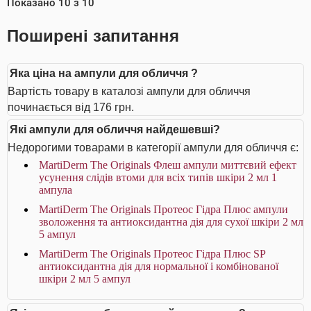
Показано
10
з
10
Поширені запитання
Яка ціна на ампули для обличчя ?
Вартість товару в каталозі ампули для обличчя
починається від 176 грн.
Які ампули для обличчя найдешевші?
Недорогими товарами в категорії ампули для обличчя є:
MartiDerm The Originals Флеш ампули миттєвий ефект
усунення слідів втоми для всіх типів шкіри 2 мл 1
ампула
MartiDerm The Originals Протеос Гідра Плюс ампули
зволоження та антиоксидантна дія для сухої шкіри 2 мл
5 ампул
MartiDerm The Originals Протеос Гідра Плюс SP
антиоксидантна дія для нормальної і комбінованої
шкіри 2 мл 5 ампул