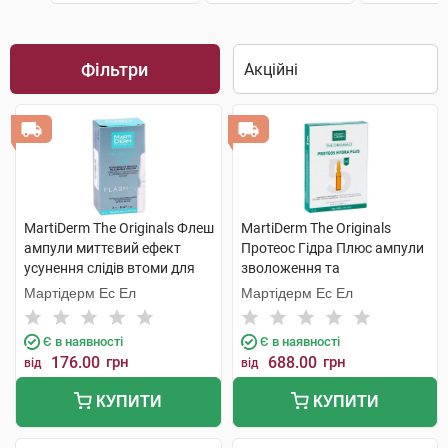
Фільтри
MartiDerm The Originals Флеш
MartiDerm The Originals
ампули миттєвий ефект
Протеос Гідра Плюс ампули
усунення слідів втоми для
зволоження та
всіх типів шкіри 2 мл 1
антиоксидантна дія для
Мартідерм Ес Ел
Мартідерм Ес Ел
ампула
сухої шкіри 2 мл 5 ампул
Є в наявності
Є в наявності
176.00
грн
688.00
грн
від
від
КУПИТИ
КУПИТИ