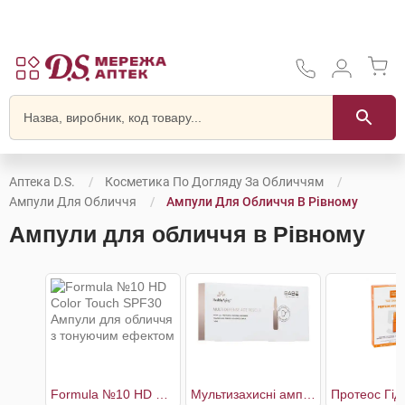
Аптека D.S.
Косметика По Догляду За Обличчям
Ампули Для Обличчя
Ампули Для Обличчя В Рівному
Ампули для обличчя в Рівному
Formula №10 HD Color Touch SPF30 Ампули для обличчя з тонуючим ефектом
Мультизахисні ампули вітамінний концентрат з інтенсивним омолоджуючим ефектом