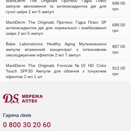
MartiDerm The Originals Протеос Гідра Плюс
688.00
ампули зволоження та антиоксидантна дія для
грн
сухої шкіри 2 мл 5 ампул
MartiDerm The Originals Протеос Гідра Плюс SP
688.00
антиоксидантна дія для нормальної і комбінованої
грн
шкіри 2 мл 5 ампул
Babe Laboratorios Healthy Aging Мультизахисні
887.00
ампули вітамінний концентрат з інтенсивним
грн
омолоджуючим ефектом 2 мл 7 ампул
MartiDerm The Originals Formula №10 HD Color
912.00
Touch SPF30 Ампули для обличчя з тонуючим
грн
ефектом 2 мл 1 шт
Гаряча лінія
0 800 30 20 60