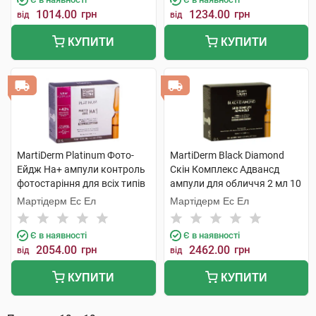
1014.00
грн
1234.00
грн
від
від
КУПИТИ
КУПИТИ
MartiDerm Platinum Фото-
MartiDerm Black Diamond
Ейдж На+ ампули контроль
Скін Комплекс Адвансд
фотостаріння для всіх типів
ампули для обличчя 2 мл 10
шкіри 2 мл 10 ампул
ампул
Мартідерм Ес Ел
Мартідерм Ес Ел
Є в наявності
Є в наявності
2054.00
грн
2462.00
грн
від
від
КУПИТИ
КУПИТИ