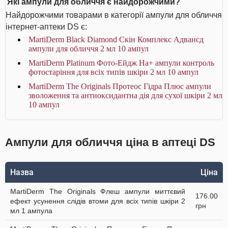
Які ампули для обличчя є найдорожчими?
Найдорожчими товарами в категорії ампули для обличчя
інтернет-аптеки DS є:
MartiDerm Black Diamond Скін Комплекс Адвансд
ампули для обличчя 2 мл 10 ампул
MartiDerm Platinum Фото-Ейдж На+ ампули контроль
фотостаріння для всіх типів шкіри 2 мл 10 ампул
MartiDerm The Originals Протеос Гідра Плюс ампули
зволоження та антиоксидантна дія для сухої шкіри 2 мл
10 ампул
Ампули для обличчя ціна в аптеці DS
Назва
Ціна
MartiDerm The Originals Флеш ампули миттєвий
176.00
ефект усунення слідів втоми для всіх типів шкіри 2
грн
мл 1 ампула