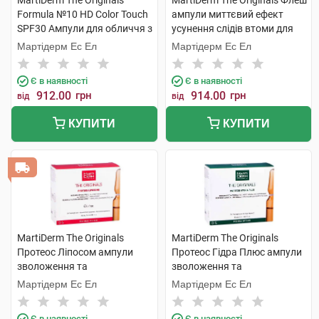
MartiDerm The Originals
MartiDerm The Originals Флеш
Formula №10 HD Color Touch
ампули миттєвий ефект
SPF30 Ампули для обличчя з
усунення слідів втоми для
тонуючим ефектом 2 мл 1 шт
всіх типів шкіри 2 мл 5 ампул
Мартідерм Ес Ел
Мартідерм Ес Ел
Є в наявності
Є в наявності
912.00
грн
914.00
грн
від
від
КУПИТИ
КУПИТИ
MartiDerm The Originals
MartiDerm The Originals
Протеос Ліпосом ампули
Протеос Гідра Плюс ампули
зволоження та
зволоження та
антиоксидантна дія для
антиоксидантна дія для
Мартідерм Ес Ел
Мартідерм Ес Ел
жирної шкіри 2 мл 10 ампул
сухої шкіри 2 мл 10 ампул
Є в наявності
Є в наявності