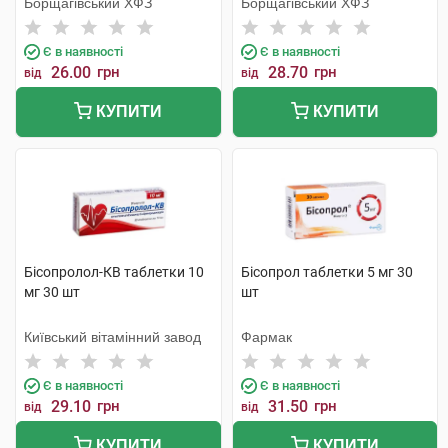
Борщагівський ХФЗ
Борщагівський ХФЗ
Є в наявності
Є в наявності
26.00
грн
28.70
грн
від
від
КУПИТИ
КУПИТИ
Бісопролол-КВ таблетки 10
Бісопрол таблетки 5 мг 30
мг 30 шт
шт
Київський вітамінний завод
Фармак
Є в наявності
Є в наявності
29.10
грн
31.50
грн
від
від
КУПИТИ
КУПИТИ