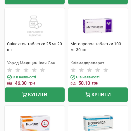
Спілактон таблетки 25 мг 20
Метопролол таблетки 100
шт
мг 30 шт
Уорлд Медицин Ілач Сан. Ве
Київмедпрепарат
Тідж
Є в наявності
Є в наявності
46.30
грн
50.10
грн
від
від
КУПИТИ
КУПИТИ