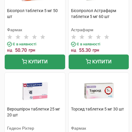
Бісопрол таблетки 5 мг 50
Бісопролол Астрафарм
шт
таблетки 5 мг 60 шт
Фармак
Астрафарм
Є в наявності
Є в наявності
50.70
грн
55.30
грн
від
від
КУПИТИ
КУПИТИ
Верошпірон таблетки 25 мг
Торсид таблетки 5 мг 30 шт
20 шт
Гедеон Ріхтер
Фармак