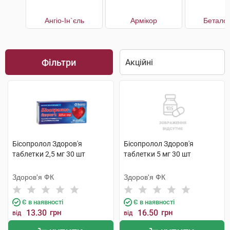
Ангіо-Ін`єль
Армікор
Беталок
Фільтри
Бісопролол Здоров'я
Бісопролол Здоров'я
таблетки 2,5 мг 30 шт
таблетки 5 мг 30 шт
Здоров'я ФК
Здоров'я ФК
Є в наявності
Є в наявності
13.30
грн
16.50
грн
від
від