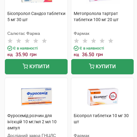
Бісопролол Сандоз таблетки
Метопролола тартрат
5 мг 30 шт
таблетки 100 мг 20 шт
Салютас Фарма
Фармак
Є в наявності
Є в наявності
35.90
грн
36.50
грн
від
від
КУПИТИ
КУПИТИ
Фуросемід розчин для
Бісопрол таблетки 10 мг 30
ін'єкцій 10 мг/мл 2 мл 10
шт
ампул
Дослідний завод ГНЦЛС
Фармак