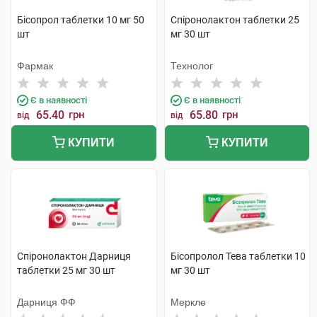
Бісопрол таблетки 10 мг 50
Спіронолактон таблетки 25
шт
мг 30 шт
Фармак
Технолог
Є в наявності
Є в наявності
65.40
грн
65.80
грн
від
від
КУПИТИ
КУПИТИ
Спіронолактон Дарниця
Бісопролол Тева таблетки 10
таблетки 25 мг 30 шт
мг 30 шт
Дарниця ФФ
Меркле