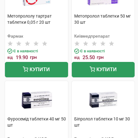
Метопрололу тартрат
Метопролол таблетки 50 мг
таблетки 0,05 г 20 шт
30 шт
Фармак
Київмедпрепарат
Є в наявності
Є в наявності
19.90
грн
25.50
грн
від
від
КУПИТИ
КУПИТИ
Фуросемід таблетки 40 мг 50
Біпролол таблетки 10 мг 30
шт
шт