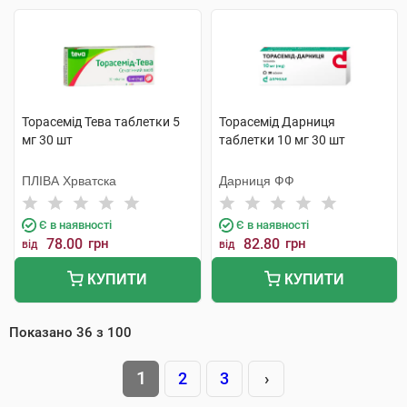
Торасемід Тева таблетки 5
Торасемід Дарниця
мг 30 шт
таблетки 10 мг 30 шт
ПЛІВА Хрватска
Дарниця ФФ
Є в наявності
Є в наявності
78.00
грн
82.80
грн
від
від
КУПИТИ
КУПИТИ
Показано
36
з
100
1
2
3
›