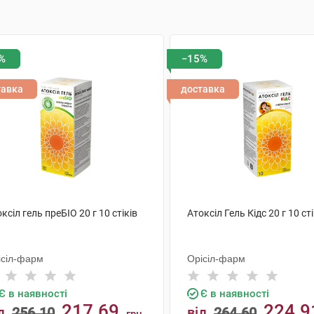
%
−15%
тавка
доставка
ксіл гель преБІО 20 г 10 стіків
Атоксіл Гель Кідс 20 г 10 сті
ісіл-фарм
Орісіл-фарм
Є в наявності
Є в наявності
217.69
224.9
д
256.10
від
264.60