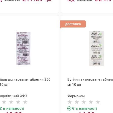
грн
КУПИТИ
КУПИТИ
доставка
гілля активоване таблетки 250
Вугілля активоване таблет
10 шт
мг 10 шт
рщагівський ХФЗ
Фармаком
Є в наявності
Є в наявності