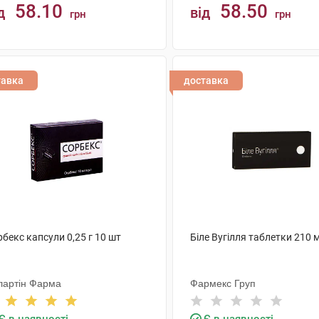
58.10
58.50
д
від
грн
грн
КУПИТИ
КУПИТИ
тавка
доставка
бекс капсули 0,25 г 10 шт
Біле Вугілля таблетки 210 
лартін Фарма
Фармекс Груп