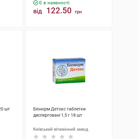
Є в наявності
122.50
від
грн
КУПИТИ
20 шт
Біонорм Детокс таблетки
дисперговані 1,5 г 18 шт
Київський вітамінний завод