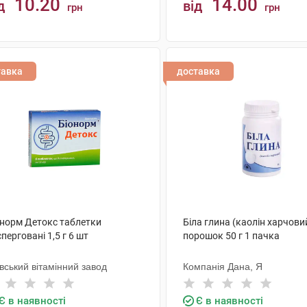
10.20
14.00
д
від
грн
грн
КУПИТИ
КУПИТИ
тавка
доставка
онорм Детокс таблетки
Біла глина (каолін харчови
перговані 1,5 г 6 шт
порошок 50 г 1 пачка
вський вітамінний завод
Компанія Дана, Я
Є в наявності
Є в наявності