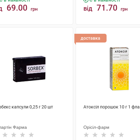
Є в наявності
Є в наявності
69.00
71.70
д
від
грн
грн
КУПИТИ
КУПИТИ
доставка
бекс капсули 0,25 г 20 шт
Атоксіл порошок 10 г 1 фл
лартін Фарма
Орісіл-фарм