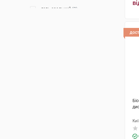
ві
гель оральний
(2)
дос
Бі
дис
Киї