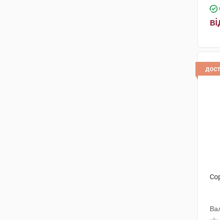
ві
дос
Со
Ва