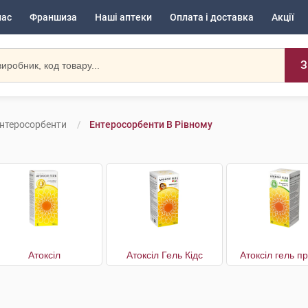
нас
Франшиза
Наші аптеки
Оплата і доставка
Акції
З
нтеросорбенти
Ентеросорбенти В Рівному
Атоксіл
Атоксіл Гель Кідс
Атоксіл гель п