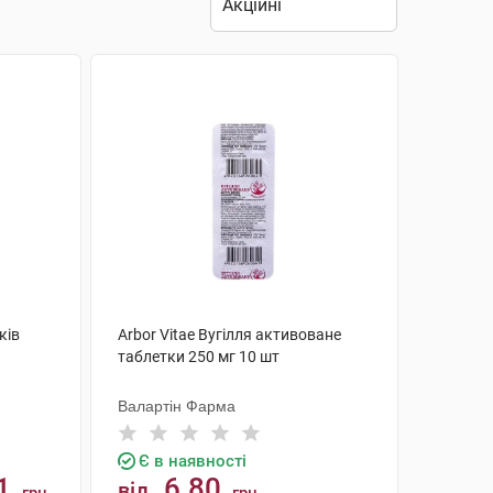
ків
Arbor Vitae Вугілля активоване
таблетки 250 мг 10 шт
Валартін Фарма
Є в наявності
1
6.80
від