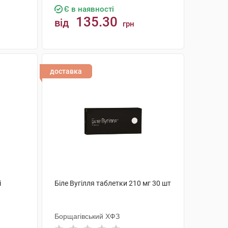
Є в наявності
135.30
від
грн
КУПИТИ
доставка
і
Біле Вугілля таблетки 210 мг 30 шт
Борщагівський ХФЗ