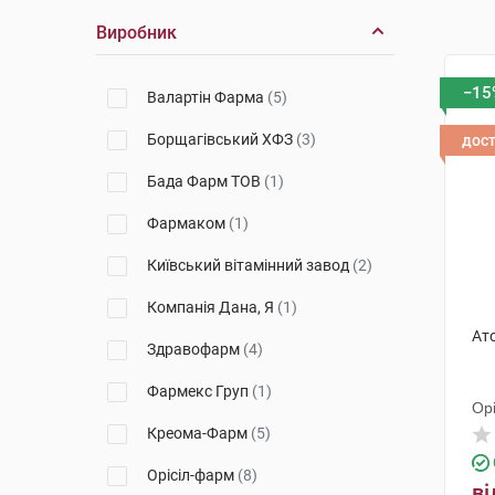
Виробник
−15
Валартін Фарма
(5)
Борщагівський ХФЗ
(3)
дос
Бада Фарм ТОВ
(1)
Фармаком
(1)
Київський вітамінний завод
(2)
Компанія Дана, Я
(1)
Ато
Здравофарм
(4)
Фармекс Груп
(1)
Ор
Креома-Фарм
(5)
Орісіл-фарм
(8)
ві