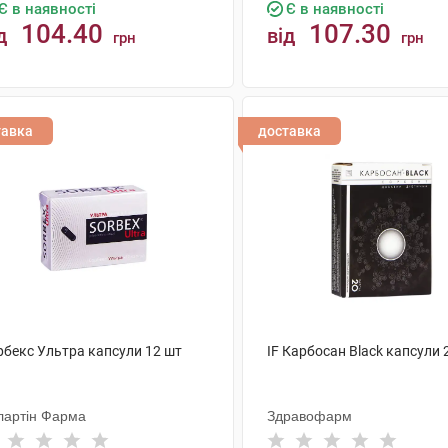
Є в наявності
Є в наявності
104.40
107.30
д
від
грн
грн
КУПИТИ
КУПИТИ
тавка
доставка
рбекс Ультра капсули 12 шт
IF Карбосан Black капсули 
лартін Фарма
Здравофарм