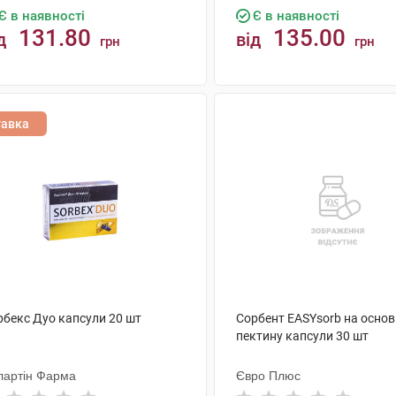
Є в наявності
Є в наявності
131.80
135.00
д
від
грн
грн
КУПИТИ
КУПИТИ
тавка
рбекс Дуо капсули 20 шт
Сорбент EASYsorb на основ
пектину капсули 30 шт
лартін Фарма
Євро Плюс