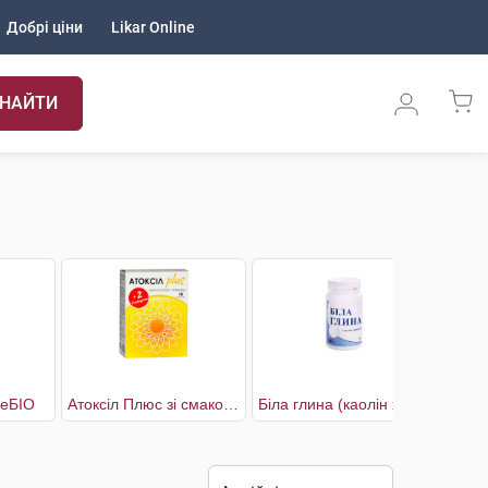
Добрі ціни
Likar Online
НАЙТИ
реБІО
Атоксіл Плюс зі смаком полуниці
Біла глина (каолін харчовий)