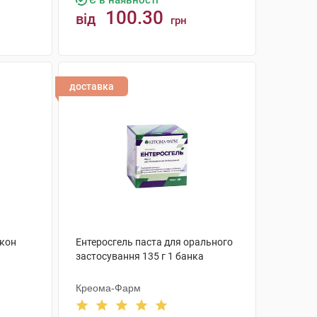
Є в наявності
100.30
від
грн
КУПИТИ
доставка
акон
Ентеросгель паста для орального
застосування 135 г 1 банка
Креома-Фарм