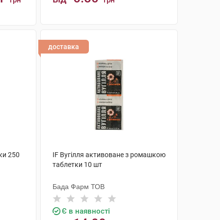
грн
грн
КУПИТИ
доставка
ки 250
IF Вугілля активоване з ромашкою
таблетки 10 шт
Бада Фарм ТОВ
Є в наявності