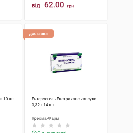
62.00
від
грн
КУПИТИ
доставка
мг 10 шт
Ентеросгель Екстракапс капсули
0,32 г 14 шт
Креома-Фарм