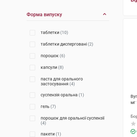
Євро Плюс
(1)
Форма випуску
Дельта Медікел Промоушнз
(2)
Фарматіс-Естре-Сен-Дені
(1)
таблетки
(10)
Бофур Іпсен Індустрі
(3)
таблетки дисперговані
(2)
Бовіос фарм
(1)
порошок
(6)
Іннео Фарм
(1)
капсули
(8)
Сілікол Гмбх
(1)
паста для орального
застосування
(4)
Елемент здоров'я
(1)
суспензія оральна
(1)
Ву
Астрафарм
(1)
мг 
гель
(7)
МКМ Найнекс
(1)
Бо
порошок для оральної суспензії
Київфармгруп
(1)
(4)
пакети
(1)