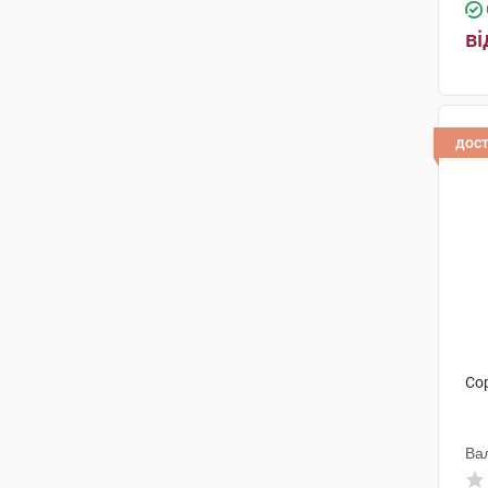
ві
дос
Со
Ва