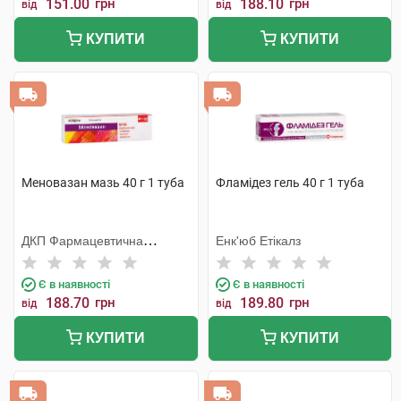
151.00
грн
188.10
грн
від
від
КУПИТИ
КУПИТИ
Меновазан мазь 40 г 1 туба
Фламідез гель 40 г 1 туба
ДКП Фармацевтична
Енк'юб Етікалз
фабрика
Є в наявності
Є в наявності
188.70
грн
189.80
грн
від
від
КУПИТИ
КУПИТИ