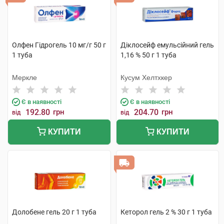
Олфен Гідрогель 10 мг/г 50 г
Діклосейф емульсійний гель
1 туба
1,16 % 50 г 1 туба
Меркле
Кусум Хелтхкер
Є в наявності
Є в наявності
192.80
грн
204.70
грн
від
від
КУПИТИ
КУПИТИ
Долобене гель 20 г 1 туба
Кеторол гель 2 % 30 г 1 туба