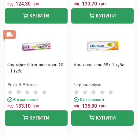
124.30
грн
130.70
грн
від
від
КУПИТИ
КУПИТИ
Фламідез Фітоплюс мазь 20
Альгозан гель 35 г 1 туба
г 1 туба
Енк'юб Етікалз
Червона зірка
Є в наявності
Є в наявності
133.10
грн
135.30
грн
від
від
КУПИТИ
КУПИТИ