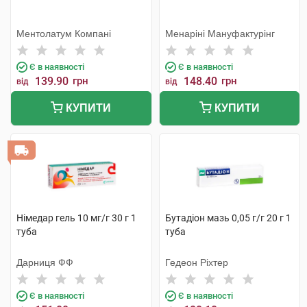
Ментолатум Компані
Менаріні Мануфактурінг
Є в наявності
Є в наявності
139.90
грн
148.40
грн
від
від
КУПИТИ
КУПИТИ
Німедар гель 10 мг/г 30 г 1
Бутадіон мазь 0,05 г/г 20 г 1
туба
туба
Дарниця ФФ
Гедеон Ріхтер
Є в наявності
Є в наявності