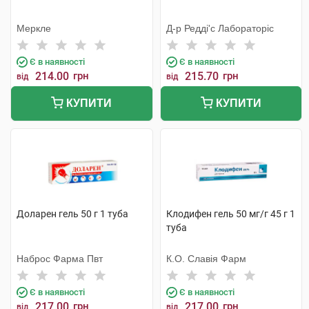
Меркле
Д-р Редді'с Лабораторіс
Є в наявності
Є в наявності
214.00
грн
215.70
грн
від
від
КУПИТИ
КУПИТИ
Доларен гель 50 г 1 туба
Клодифен гель 50 мг/г 45 г 1
туба
Наброс Фарма Пвт
К.О. Славія Фарм
Є в наявності
Є в наявності
217.00
грн
217.00
грн
від
від