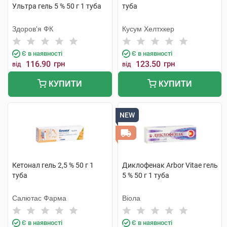
Ультра гель 5 % 50 г 1 туба
туба
Здоров'я ФК
Кусум Хелтхкер
Є в наявності
Є в наявності
116.90
грн
123.50
грн
від
від
КУПИТИ
КУПИТИ
NEW
Кетонал гель 2,5 % 50 г 1
Диклофенак Arbor Vitae гель
туба
5 % 50 г 1 туба
Салютас Фарма
Віола
Є в наявності
Є в наявності