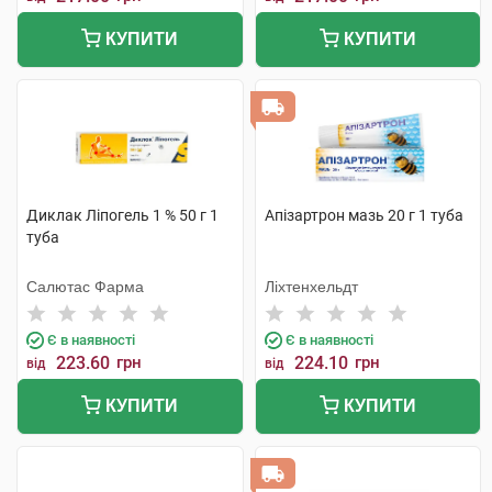
КУПИТИ
КУПИТИ
Диклак Ліпогель 1 % 50 г 1
Апізартрон мазь 20 г 1 туба
туба
Салютас Фарма
Ліхтенхельдт
Є в наявності
Є в наявності
223.60
грн
224.10
грн
від
від
КУПИТИ
КУПИТИ