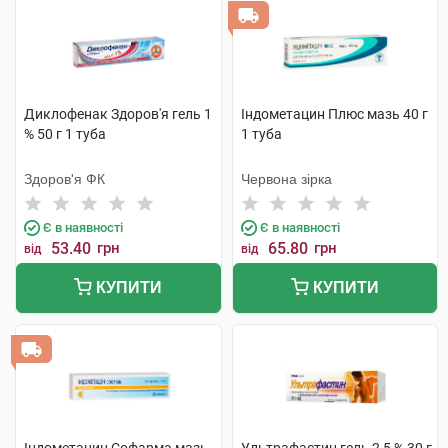
Диклофенак Здоров'я гель 1
Індометацин Плюс мазь 40 г
% 50 г 1 туба
1 туба
Здоров'я ФК
Червона зірка
Є в наявності
Є в наявності
53.40
грн
65.80
грн
від
від
КУПИТИ
КУПИТИ