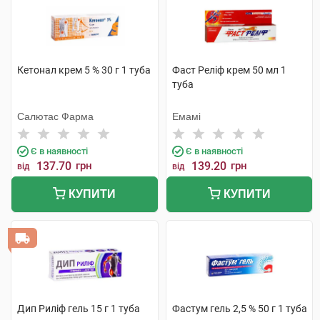
Кетонал крем 5 % 30 г 1 туба
Фаст Реліф крем 50 мл 1
туба
Салютас Фарма
Емамі
Є в наявності
Є в наявності
137.70
грн
139.20
грн
від
від
КУПИТИ
КУПИТИ
Дип Риліф гель 15 г 1 туба
Фастум гель 2,5 % 50 г 1 туба