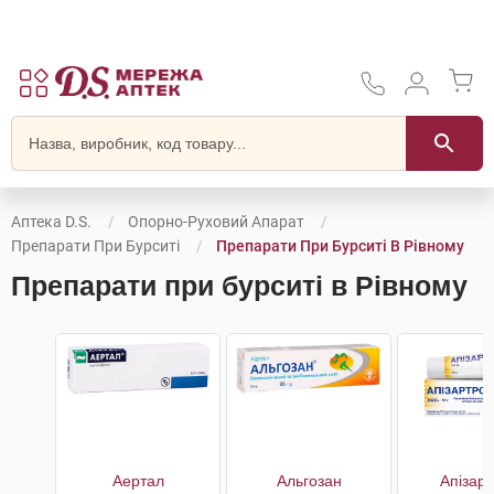
Аптека D.S.
Опорно-Руховий Апарат
Препарати При Бурситі
Препарати При Бурситі В Рівному
Препарати при бурситі в Рівному
Аертал
Альгозан
Апізар