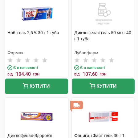
Нобі гель 2,5 % 30 г 1 туба
Диклофенак гель 50 мг/г 40
г 1 туба
Фармак
Лубнифарм
Є в наявності
Є в наявності
104.40
грн
107.60
грн
від
від
КУПИТИ
КУПИТИ
Диклофенак-Здоров'я
Фаниган Фаст гель 30 г 1