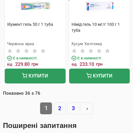
Ібумент гель 50 г 1 туба
Німід гель 10 мг/г 100 г 1
туба
Червона зірка
Кусум Хелтхкер
Є в наявності
Є в наявності
229.80
грн
233.10
грн
від
від
КУПИТИ
КУПИТИ
Показано
36
з
76
1
2
3
›
Поширені запитання