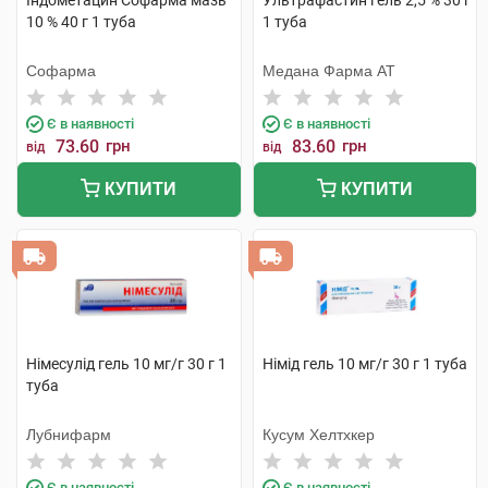
Індометацин Софарма мазь
Ультрафастин гель 2,5 % 30 г
10 % 40 г 1 туба
1 туба
Софарма
Медана Фарма АТ
Є в наявності
Є в наявності
73.60
грн
83.60
грн
від
від
КУПИТИ
КУПИТИ
Німесулід гель 10 мг/г 30 г 1
Німід гель 10 мг/г 30 г 1 туба
туба
Лубнифарм
Кусум Хелтхкер
Є в наявності
Є в наявності