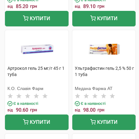
85.20
грн
89.10
грн
від
від
КУПИТИ
КУПИТИ
Артрокол гель 25 мг/г 45 г 1
Ультрафастин гель 2,5 % 50 г
туба
1 туба
К.О. Славія Фарм
Медана Фарма АТ
Є в наявності
Є в наявності
90.60
грн
98.00
грн
від
від
КУПИТИ
КУПИТИ