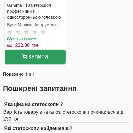
Gamma 110 Стетоскоп
професійний з
односторонньою головкою
1 шт
Вуксі Медікал Інструмент
Фекторі
Є в наявності
230.00
грн
від
КУПИТИ
Показано
1
з
1
Поширені запитання
Яка ціна на стетоскопи ?
Вартість товару в каталозі стетоскопи починається від
230 грн.
Які стетоскопи найдешевші?