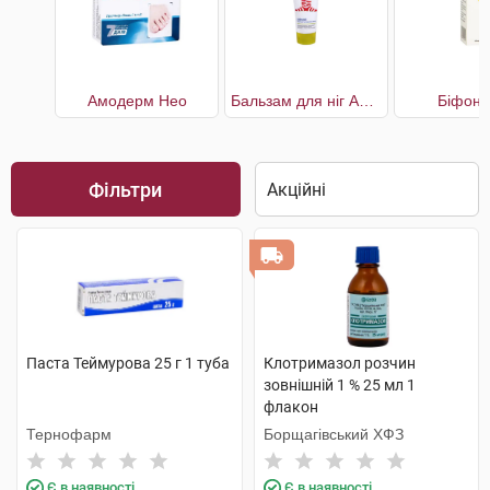
Амодерм Нео
Бальзам для ніг Антизапах і піт
Біфон 
Фільтри
Паста Теймурова 25 г 1 туба
Клотримазол розчин
зовнішній 1 % 25 мл 1
флакон
Тернофарм
Борщагівський ХФЗ
Є в наявності
Є в наявності