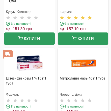
1 туба
Кусум Хелтхкер
Фармак
Є в наявності
Є в наявності
151.30
грн
157.10
грн
від
від
КУПИТИ
КУПИТИ
Естезифін крем 1 % 15 г 1
Метролавiн мазь 40 г 1 туба
туба
Фармак
Червона зірка
Є в наявності
Є в наявності