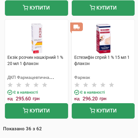
КУПИТИ
КУПИТИ
Екзік розчин нашкірний 1 %
Естезифін спрей 1 % 15 мл 1
20 мл 1 флакон
флакон
ДКП Фармацевтична
Фармак
фабрика
Є в наявності
Є в наявності
295.60
грн
296.20
грн
від
від
КУПИТИ
КУПИТИ
Показано
36
з
62