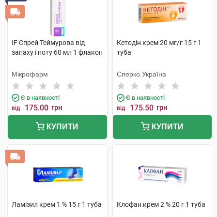
IF Спрей Теймурова від
Кетодін крем 20 мг/г 15 г 1
запаху і поту 60 мл 1 флакон
туба
Мікрофарм
Сперко Україна
Є в наявності
Є в наявності
175.00
грн
175.50
грн
від
від
КУПИТИ
КУПИТИ
Ламізил крем 1 % 15 г 1 туба
Клофан крем 2 % 20 г 1 туба