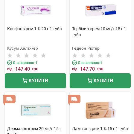
Клофан крем 1 % 20 г 1 туба
Тербізил крем 10 мг/г 15 г 1
туба
Кусум Хелтхкер
Гедеон Ріхтер
Є в наявності
Є в наявності
147.40
грн
147.70
грн
від
від
КУПИТИ
КУПИТИ
Дермазол крем 20 мг/г 15 г
Ламікон крем 1 % 15 г 1 туба