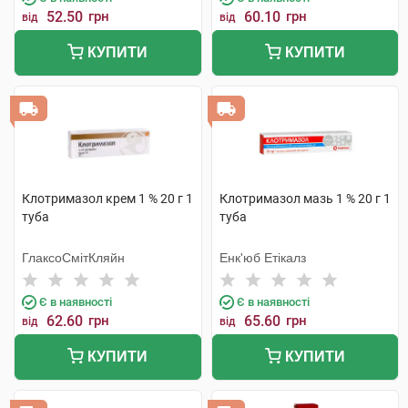
52.50
грн
60.10
грн
від
від
КУПИТИ
КУПИТИ
Клотримазол крем 1 % 20 г 1
Клотримазол мазь 1 % 20 г 1
туба
туба
ГлаксоСмітКляйн
Енк'юб Етікалз
Є в наявності
Є в наявності
62.60
грн
65.60
грн
від
від
КУПИТИ
КУПИТИ