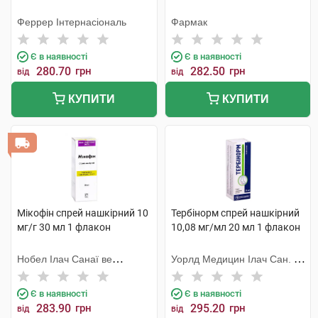
Феррер Інтернасіональ
Фармак
Є в наявності
Є в наявності
280.70
грн
282.50
грн
від
від
КУПИТИ
КУПИТИ
Мікофін спрей нашкірний 10
Тербінорм спрей нашкірний
мг/г 30 мл 1 флакон
10,08 мг/мл 20 мл 1 флакон
Нобел Ілач Санаї ве
Уорлд Медицин Ілач Сан. Ве
Тіджарет
Тідж
Є в наявності
Є в наявності
283.90
грн
295.20
грн
від
від