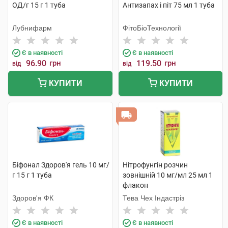
ОД/г 15 г 1 туба
Антизапах і піт 75 мл 1 туба
Лубнифарм
ФітоБіоТехнології
Є в наявності
Є в наявності
96.90
грн
119.50
грн
від
від
КУПИТИ
КУПИТИ
Біфонал Здоров'я гель 10 мг/
Нітрофунгін розчин
г 15 г 1 туба
зовнішній 10 мг/мл 25 мл 1
флакон
Здоров'я ФК
Тева Чех Індастріз
Є в наявності
Є в наявності