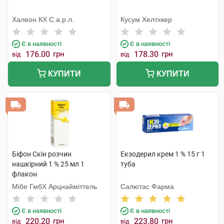
Халеон КХ С.а.р.л.
Кусум Хелтхкер
Є в наявності
Є в наявності
176.00
грн
178.30
грн
від
від
КУПИТИ
КУПИТИ
Біфон Скін розчин
Екзодерил крем 1 % 15 г 1
нашкірний 1 % 25 мл 1
туба
флакон
Мібе ГмбХ Арцнайміттель
Салютас Фарма
Є в наявності
Є в наявності
220.20
грн
223.80
грн
від
від