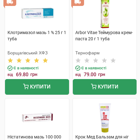
Клотримазол мазь 1 % 25 г 1
Arbor Vitae Теймурова крем-
туба
паста 20 г 1 туба
Борщагівський ХФЗ
Тернофарм
Є в наявності
Є в наявності
69.80
грн
79.00
грн
від
від
КУПИТИ
КУПИТИ
Ністатинова мазь 100 000
Крок Мед Бальзам для ніг