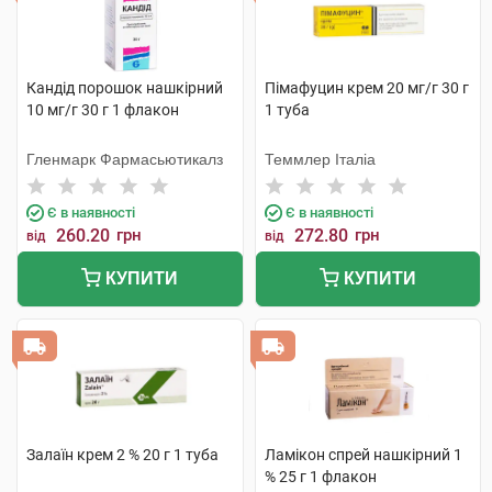
Кандід порошок нашкірний
Пімафуцин крем 20 мг/г 30 г
10 мг/г 30 г 1 флакон
1 туба
Гленмарк Фармасьютикалз
Теммлер Італіа
Є в наявності
Є в наявності
260.20
грн
272.80
грн
від
від
КУПИТИ
КУПИТИ
Залаїн крем 2 % 20 г 1 туба
Ламікон спрей нашкірний 1
% 25 г 1 флакон