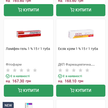
165.60
грн
165.60
грн
від
від
КУПИТИ
КУПИТИ
Ламіфен гель 1 % 15 г 1 туба
Екзік крем 1 % 15 г 1 туба
Фітофарм
ДКП Фармацевтична
фабрика
Є в наявності
Є в наявності
167.30
грн
168.10
грн
від
від
КУПИТИ
КУПИТИ
NEW