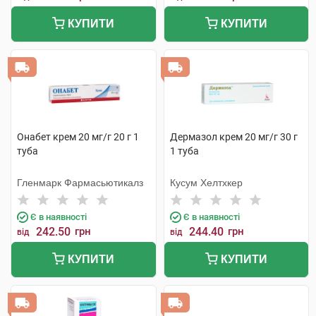
КУПИТИ
КУПИТИ
Онабет крем 20 мг/г 20 г 1
Дермазол крем 20 мг/г 30 г
туба
1 туба
Гленмарк Фармасьютикалз
Кусум Хелтхкер
Є в наявності
Є в наявності
242.50
грн
244.40
грн
від
від
КУПИТИ
КУПИТИ