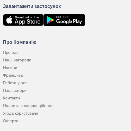
Завантажити застосунок
Про Компанію
Про нас
Наші нагороди
Новини
Франшиза
Робота у нас
Наші автори
Контакти
Політика конфіденційності
Угода користувача
Оферта