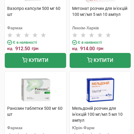
Вазопро капсули 500 мг 60
Метонат розчин для ін'єкцій
шт
100 мг/мл 5 мл 10 ампул
Фармак
Лекхім-Харків
Є в наявності
Є в наявності
912.50
грн
914.00
грн
від
від
КУПИТИ
КУПИТИ
Ранозин таблетки 500 мг 60
Мельдоній розчин для
шт
ін'єкцій 100 мг/мл 5 мл 10
ампул
Фармак
Юрія-Фарм