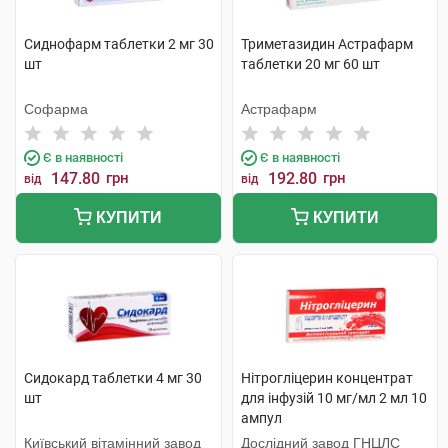
Сиднофарм таблетки 2 мг 30
Триметазидин Астрафарм
шт
таблетки 20 мг 60 шт
Софарма
Астрафарм
Є в наявності
Є в наявності
147.80
грн
192.80
грн
від
від
КУПИТИ
КУПИТИ
Сидокард таблетки 4 мг 30
Нітрогліцерин концентрат
шт
для інфузій 10 мг/мл 2 мл 10
ампул
Київський вітамінний завод
Дослідний завод ГНЦЛС