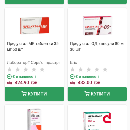
Предуктал MR таблетки 35
Предуктал ОД капсули 80 мг
мг 60 шт
30 шт
Лабораторії Серв'є Індастрі
Егіс
Є в наявності
Є в наявності
424.90
грн
433.00
грн
від
від
КУПИТИ
КУПИТИ