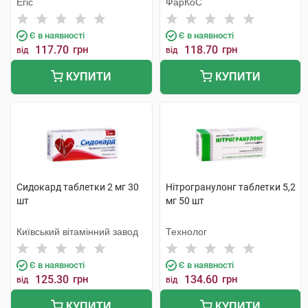
Егіс
ФарКоС
Є в наявності
Є в наявності
117.70
грн
118.70
грн
від
від
КУПИТИ
КУПИТИ
Сидокард таблетки 2 мг 30
Нітрогранулонг таблетки 5,2
шт
мг 50 шт
Київський вітамінний завод
Технолог
Є в наявності
Є в наявності
125.30
грн
134.60
грн
від
від
КУПИТИ
КУПИТИ