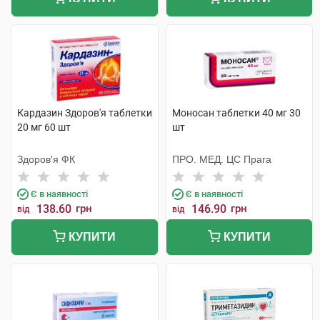
Кардазин Здоров'я таблетки
Моносан таблетки 40 мг 30
20 мг 60 шт
шт
Здоров'я ФК
ПРО. МЕД. ЦС Прага
Є в наявності
Є в наявності
138.60
грн
146.90
грн
від
від
КУПИТИ
КУПИТИ