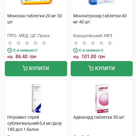
Моносан таблетки 20 мг 30
Мононітросид таблетки 40
шт
мг 40 шт
ПРО. МЕД. ЦС Прага
Борщагівський ХФЗ
Є в наявності
Є в наявності
86.40
грн
101.00
грн
від
від
КУПИТИ
КУПИТИ
Нітромінт спрей
Адвокард таблетки 30 шт
сублінгвальний 0,4 мг/дозу
180 доз 1 балон