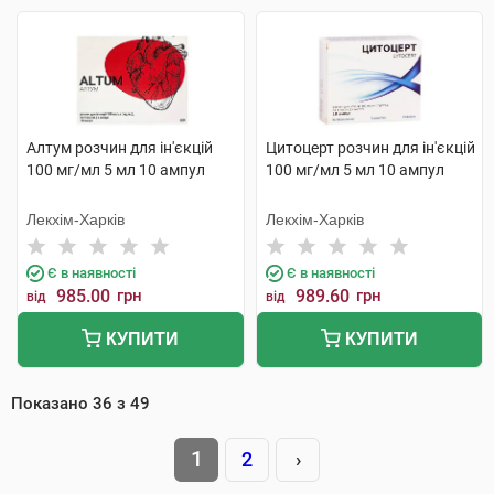
Алтум розчин для ін'єкцій
Цитоцерт розчин для ін'єкцій
100 мг/мл 5 мл 10 ампул
100 мг/мл 5 мл 10 ампул
Лекхім-Харків
Лекхім-Харків
Є в наявності
Є в наявності
985.00
грн
989.60
грн
від
від
КУПИТИ
КУПИТИ
Показано
36
з
49
1
2
›