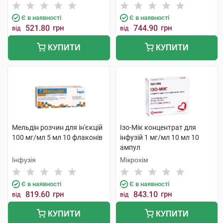
Є в наявності
Є в наявності
521.80
грн
744.90
грн
від
від
КУПИТИ
КУПИТИ
Мельдін розчин для ін'єкцій
Ізо-Мік концентрат для
100 мг/мл 5 мл 10 флаконів
інфузій 1 мг/мл 10 мл 10
ампул
Інфузія
Мікрохім
Є в наявності
Є в наявності
819.60
грн
843.10
грн
від
від
КУПИТИ
КУПИТИ