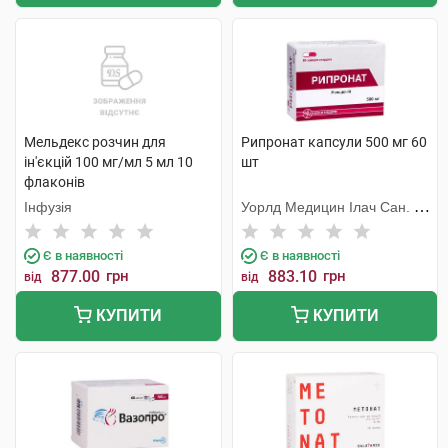
Мельдекс розчин для
Рипронат капсули 500 мг 60
ін'єкцій 100 мг/мл 5 мл 10
шт
флаконів
Інфузія
Уорлд Медицин Ілач Сан. Ве
Тідж
Є в наявності
Є в наявності
877.00
грн
883.10
грн
від
від
КУПИТИ
КУПИТИ