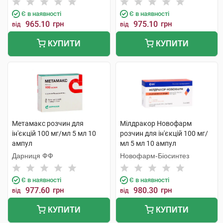
Є в наявності
Є в наявності
965.10
грн
975.10
грн
від
від
КУПИТИ
КУПИТИ
Метамакс розчин для
Мілдракор Новофарм
ін'єкцій 100 мг/мл 5 мл 10
розчин для ін'єкцій 100 мг/
ампул
мл 5 мл 10 ампул
Дарниця ФФ
Новофарм-Біосинтез
Є в наявності
Є в наявності
977.60
грн
980.30
грн
від
від
КУПИТИ
КУПИТИ