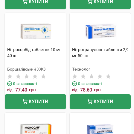
КУПИТИ
КУПИТИ
Нітросорбід таблетки 10 мг
Нітрогранулонг таблетки 2,9
40 шт
мг 50 шт
Борщагівський ХФЗ
Технолог
Є в наявності
Є в наявності
77.40
грн
78.60
грн
від
від
КУПИТИ
КУПИТИ