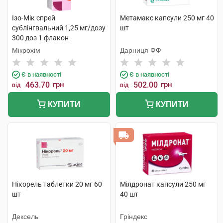
Ізо-Мік спрей
Метамакс капсули 250 мг 40
сублінгвальний 1,25 мг/дозу
шт
300 доз 1 флакон
Мікрохім
Дарниця ФФ
Є в наявності
Є в наявності
463.70
грн
502.00
грн
від
від
КУПИТИ
КУПИТИ
Нікорель таблетки 20 мг 60
Мілдронат капсули 250 мг
шт
40 шт
Дексель
Гріндекс