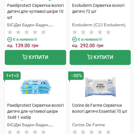
Paediprotect Серветки вологі
Evoluderm Серветки вологі
дитячі для чутливої шкіри 10
дитячі 72 шт
шт
БіСіДжі Баден-Баден
Evoluderm (C2J Evoluderm)
Косметікс Груп Гмбх
Є в наявності
Є в наявності
139.00
грн
292.00
грн
від
від
КУПИТИ
КУПИТИ
1+1=3
−30%
Paediprotect Серветки вологі
Corine de Farme Серветки
дитячі для чутливої шкіри
вологі дитячі Essential 70 шт
3х48 1 набір
БіСіДжі Баден-Баден
Corine De Farme
Косметікс Груп Гмбх