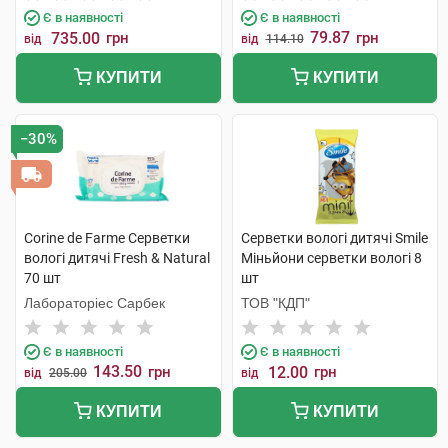
Є в наявності
Є в наявності
79.87
735.00
грн
грн
від
від
114.10
КУПИТИ
КУПИТИ
−30%
Corine de Farme Серветки
Серветки вологі дитячі Smile
вологі дитячі Fresh & Natural
Міньйони серветки вологі 8
70 шт
шт
Лабораторіес Сарбек
ТОВ "КДП"
Є в наявності
Є в наявності
143.50
грн
12.00
грн
від
205.00
від
КУПИТИ
КУПИТИ