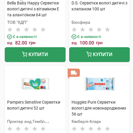
Bella Baby Happy Серветки
D.S. Серветки вологі дитячі з
вологі дитячі з вітаміном Е
клапаном 100 шт
та алантоїном 64 шт
ТОВ "КДП"
Біосфера
Є в наявності
Є в наявності
82.00
грн
100.00
грн
від
від
КУПИТИ
КУПИТИ
Pampers Sensitive Серветки
Huggies Pure Серветки
вологі дитячі 52 шт
вологі для новонароджених
56 шт
Проктер енд Гембл
Кімберлі-Кларк
Мануфекчурінг