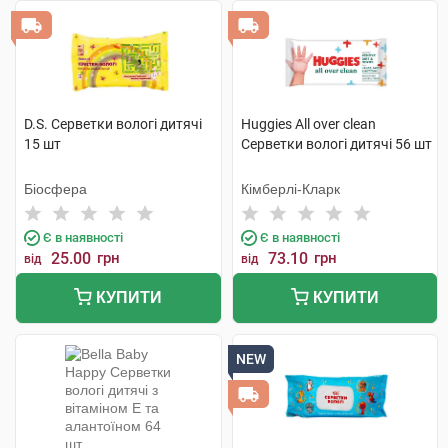
D.S. Серветки вологі дитячі
Huggies All over clean
15 шт
Серветки вологі дитячі 56 шт
Біосфера
Кімберлі-Кларк
Є в наявності
Є в наявності
25.00
грн
73.10
грн
від
від
КУПИТИ
КУПИТИ
NEW