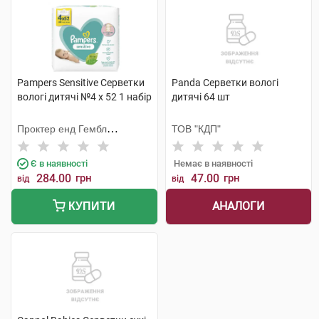
Pampers Sensitive Серветки
Panda Серветки вологі
вологі дитячі №4 х 52 1 набір
дитячі 64 шт
Проктер енд Гембл
ТОВ "КДП"
Мануфекчурінг
Є в наявності
Немає в наявності
284.00
грн
47.00
грн
від
від
АНАЛОГИ
КУПИТИ