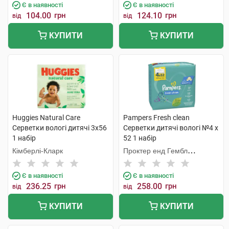
Є в наявності
Є в наявності
104.00
грн
124.10
грн
від
від
КУПИТИ
КУПИТИ
Huggies Natural Care
Pampers Fresh clean
Серветки вологі дитячі 3х56
Cерветки дитячі вологі №4 х
1 набір
52 1 набір
Кімберлі-Кларк
Проктер енд Гембл
Мануфекчурінг
Є в наявності
Є в наявності
236.25
грн
258.00
грн
від
від
КУПИТИ
КУПИТИ