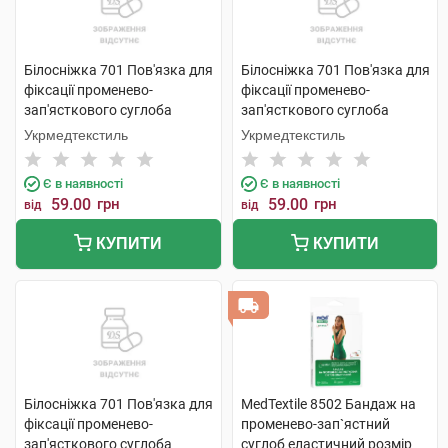
Білосніжка 701 Пов'язка для
Білосніжка 701 Пов'язка для
фіксації променево-
фіксації променево-
зап'ясткового суглоба
зап'ясткового суглоба
розмір 2 (17-18см) 1 шт
розмір 3 (19-20см) 1 шт
Укрмедтекстиль
Укрмедтекстиль
Є в наявності
Є в наявності
59.00
грн
59.00
грн
від
від
КУПИТИ
КУПИТИ
Білосніжка 701 Пов'язка для
MedTextile 8502 Бандаж на
фіксації променево-
променево-зап`ястний
зап'ясткового суглоба
суглоб еластичний розмір