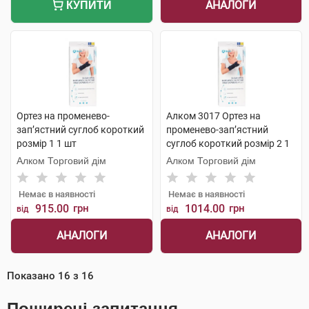
АНАЛОГИ
КУПИТИ
Ортез на променево-
Алком 3017 Ортез на
зап’ястний суглоб короткий
променево-зап’ястний
розмір 1 1 шт
суглоб короткий розмір 2 1
шт
Алком Торговий дім
Алком Торговий дім
Немає в наявності
Немає в наявності
915.00
грн
1014.00
грн
від
від
АНАЛОГИ
АНАЛОГИ
Показано
16
з
16
Поширені запитання