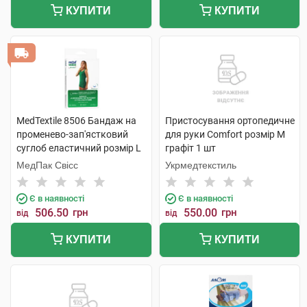
КУПИТИ
КУПИТИ
MedTextile 8506 Бандаж на
Пристосування ортопедичне
променево-зап'ястковий
для руки Comfort розмір M
суглоб еластичний розмір L
графіт 1 шт
1 шт
МедПак Свісс
Укрмедтекстиль
Є в наявності
Є в наявності
506.50
грн
550.00
грн
від
від
КУПИТИ
КУПИТИ