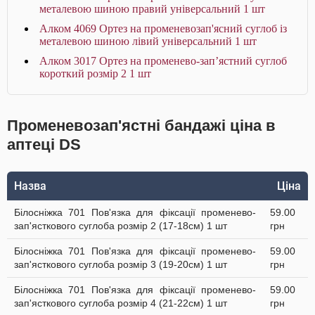
металевою шиною правий універсальний 1 шт
Алком 4069 Ортез на променевозап'ясний суглоб із
металевою шиною лівий універсальний 1 шт
Алком 3017 Ортез на променево-зап’ястний суглоб
короткий розмір 2 1 шт
Променевозап'ястні бандажі ціна в
аптеці DS
Назва
Ціна
Білосніжка 701 Пов'язка для фіксації променево-
59.00
зап'ясткового суглоба розмір 2 (17-18см) 1 шт
грн
Білосніжка 701 Пов'язка для фіксації променево-
59.00
зап'ясткового суглоба розмір 3 (19-20см) 1 шт
грн
Білосніжка 701 Пов'язка для фіксації променево-
59.00
зап'ясткового суглоба розмір 4 (21-22см) 1 шт
грн