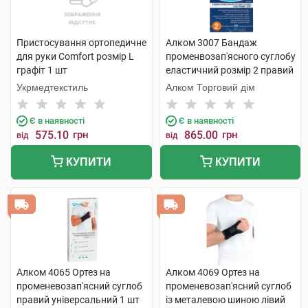
Пристосування ортопедичне
Алком 3007 Бандаж
для руки Comfort розмір L
променвозап'ясного суглобу
графіт 1 шт
еластичний розмір 2 правий
1 шт
Укрмедтекстиль
Алком Торговий дім
Є в наявності
Є в наявності
575.10
грн
865.00
грн
від
від
КУПИТИ
КУПИТИ
Алком 4065 Ортез на
Алком 4069 Ортез на
променевозап'ясний суглоб
променевозап'ясний суглоб
правий універсальний 1 шт
із металевою шиною лівий