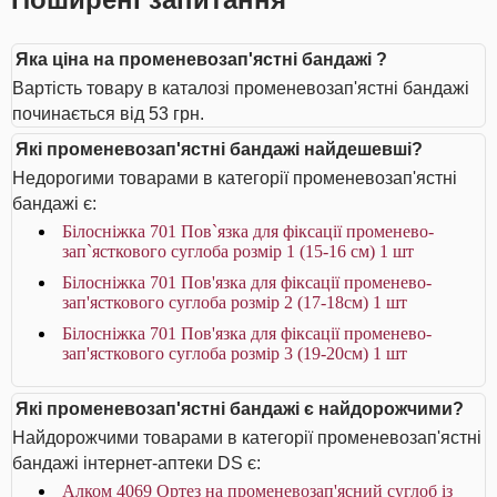
Яка ціна на променевозап'ястні бандажі ?
Вартість товару в каталозі променевозап'ястні бандажі
починається від 53 грн.
Які променевозап'ястні бандажі найдешевші?
Недорогими товарами в категорії променевозап'ястні
бандажі є:
Білосніжка 701 Пов`язка для фіксації променево-
зап`ясткового суглоба розмір 1 (15-16 см) 1 шт
Білосніжка 701 Пов'язка для фіксації променево-
зап'ясткового суглоба розмір 2 (17-18см) 1 шт
Білосніжка 701 Пов'язка для фіксації променево-
зап'ясткового суглоба розмір 3 (19-20см) 1 шт
Які променевозап'ястні бандажі є найдорожчими?
Найдорожчими товарами в категорії променевозап'ястні
бандажі інтернет-аптеки DS є:
Алком 4069 Ортез на променевозап'ясний суглоб із