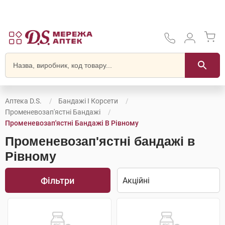
Аптека D.S.
Бандажі І Корсети
Променевозап'ястні Бандажі
Променевозап'ястні Бандажі В Рівному
Променевозап'ястні бандажі в
Рівному
Фільтри