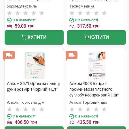
розмір 4 (21-22см) 1 шт
S/M 1 шт
Укрмедтекстиль
Техномедика
Є в наявності
Є в наявності
59.00
грн
317.50
грн
від
від
КУПИТИ
КУПИТИ
Алком 3071 Ортез на пальці
Алком 4068 Бандаж
руки розмір 1 чорний 1 шт
променевозап'ястного
суглобу неопреновий 1 шт
Алком Торговий дім
Алком Торговий дім
Є в наявності
Є в наявності
406.50
грн
435.50
грн
від
від