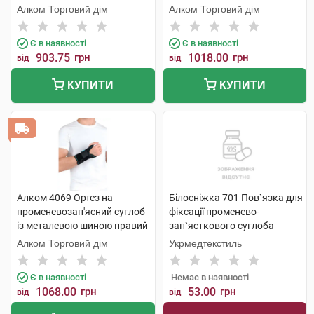
універсальний 1 шт
Алком Торговий дім
Алком Торговий дім
Є в наявності
Є в наявності
903.75
грн
1018.00
грн
від
від
КУПИТИ
КУПИТИ
Алком 4069 Ортез на
Білосніжка 701 Пов`язка для
променевозап'ясний суглоб
фіксації променево-
із металевою шиною правий
зап`ясткового суглоба
універсальний 1 шт
розмір 1 (15-16 см) 1 шт
Алком Торговий дім
Укрмедтекстиль
Є в наявності
Немає в наявності
1068.00
грн
53.00
грн
від
від