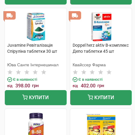
Juvamine Ревіталізація
Doppel herz aktiv В-комплекс
Спіруліна таблетки 30 шт
Депо таблетки 45 шт
Юва Санте Інтернешинал
Квайссер Фарма
Є в наявності
Є в наявності
398.00
грн
402.00
грн
від
від
КУПИТИ
КУПИТИ