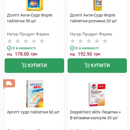
Долгіт Анти-Судо Форте
Долгіт Анти-Судо Форте
таблетки 56 шт
таблетки розчинні 20 шт
Натур Продукт Фарма
Натур Продукт Фарма
Є в наявності
Є в наявності
178.00
грн
192.90
грн
від
від
КУПИТИ
КУПИТИ
Аргетт судо таблетки 60 шт
Doppel herz aktiv Лецитин +
B-вітаміни капсули 30 шт