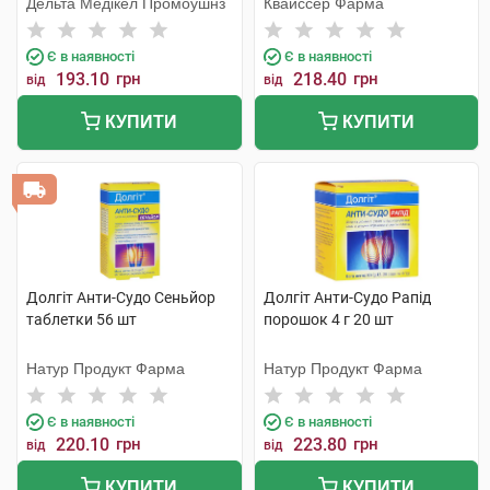
Дельта Медікел Промоушнз
Квайссер Фарма
Є в наявності
Є в наявності
193.10
грн
218.40
грн
від
від
КУПИТИ
КУПИТИ
Долгіт Анти-Судо Сеньйор
Долгіт Анти-Судо Рапід
таблетки 56 шт
порошок 4 г 20 шт
Натур Продукт Фарма
Натур Продукт Фарма
Є в наявності
Є в наявності
220.10
грн
223.80
грн
від
від
КУПИТИ
КУПИТИ