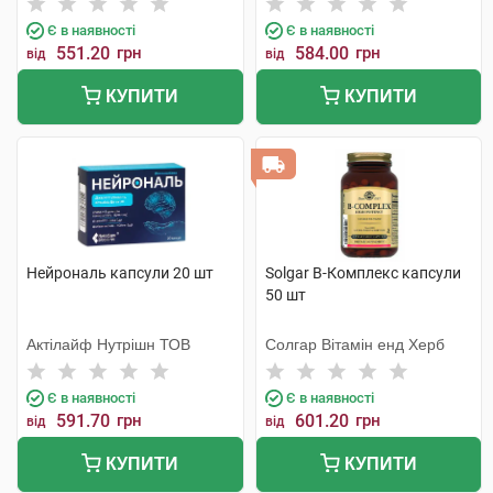
Є в наявності
Є в наявності
551.20
грн
584.00
грн
від
від
КУПИТИ
КУПИТИ
Нейрональ капсули 20 шт
Solgar В-Комплекс капсули
50 шт
Актілайф Нутрішн ТОВ
Солгар Вітамін енд Херб
Є в наявності
Є в наявності
591.70
грн
601.20
грн
від
від
КУПИТИ
КУПИТИ