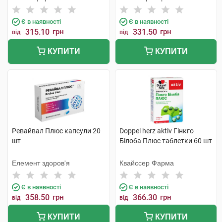
Є в наявності
Є в наявності
315.10
грн
331.50
грн
від
від
КУПИТИ
КУПИТИ
Ревайвал Плюс капсули 20
Doppel herz aktiv Гінкго
шт
Білоба Плюс таблетки 60 шт
Елемент здоров'я
Квайссер Фарма
Є в наявності
Є в наявності
358.50
грн
366.30
грн
від
від
КУПИТИ
КУПИТИ