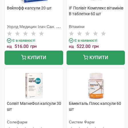
Вейлофф капсули 20 шт
IF Полівіт Комплекс вітамінів
В таблетки 60 шт
Уорлд Медицин Ілач Сан. Ве
Вітаміни
Тідж
Є в наявності
Є в наявності
516.00
грн
522.00
грн
від
від
КУПИТИ
КУПИТИ
Солвіт МагнеФол капсули 30
Біменталь Плюс капсули 60
шт
шт
Солефарм
Систем Фарм