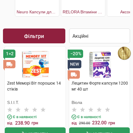
Neuro Капсули для нормального функціонування нервової системи
RELORA Вітаміни cтрес та контроль апетиту
Аксоні
Фільтри
1=2
−20%
NEW
Zest Меморі Віт порошок 14
Лецитин Форте капсули 1200
стіків
мг 40 шт
S.I.I.T.
Віола
Є в наявності
Є в наявності
232.00
238.90
грн
грн
від
від
290.00