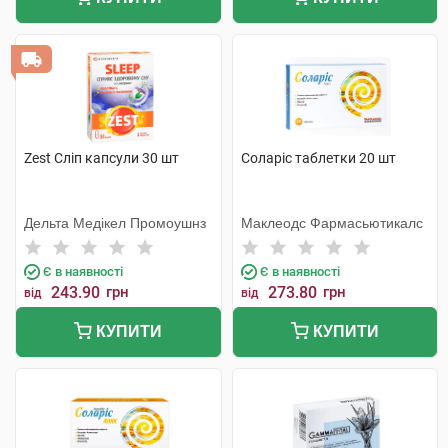
Zest Сліп капсули 30 шт
Соларіс таблетки 20 шт
Дельта Медікел Промоушнз
Маклеодс Фармасьютикалс
Є в наявності
Є в наявності
243.90
грн
273.80
грн
від
від
КУПИТИ
КУПИТИ