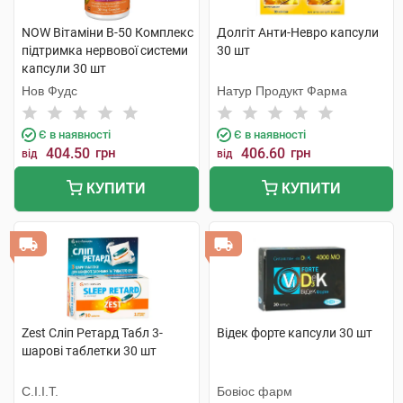
NOW Вітаміни В-50 Комплекс
Долгіт Анти-Невро капсули
підтримка нервової системи
30 шт
капсули 30 шт
Нов Фудс
Натур Продукт Фарма
Є в наявності
Є в наявності
404.50
грн
406.60
грн
від
від
КУПИТИ
КУПИТИ
Zest Сліп Ретард Табл 3-
Відек форте капсули 30 шт
шарові таблетки 30 шт
С.І.І.Т.
Бовіос фарм