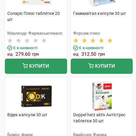
Соларіс Плюс таблетки 20
Гаммавітал капсули 30 шт
шт
Маклеодс Фармасьютикалс
Форсаж плюс
Є в наявності
Є в наявності
279.60
грн
312.50
грн
від
від
КУПИТИ
КУПИТИ
Відек капсули 30 шт
Doppel herz aktiv Антістрес
таблетки 30 шт
Бовіос фарм
Квайссер Фарма