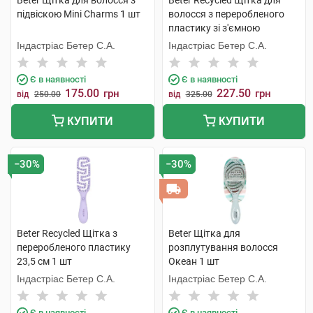
Beter Щітка для волосся з
Beter Recycled Щітка для
підвіскою Mini Сharms 1 шт
волосся з переробленого
пластику зі з'ємною
подушечкою 17,4 см 1 шт
Індастріас Бетер С.А.
Індастріас Бетер С.А.
Є в наявності
Є в наявності
175.00
227.50
грн
грн
від
250.00
від
325.00
КУПИТИ
КУПИТИ
−30%
−30%
Beter Recycled Щітка з
Beter Щітка для
переробленого пластику
розплутування волосся
23,5 см 1 шт
Океан 1 шт
Індастріас Бетер С.А.
Індастріас Бетер С.А.
Є в наявності
Є в наявності