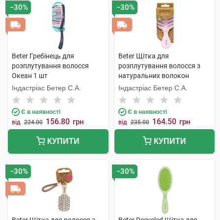
−30%
−30%
Beter Гребінець для
Beter Щітка для
розплутування волосся
розплутування волосся з
Океан 1 шт
натуральних волокон
пшениці Міні 1 шт
Індастріас Бетер С.А.
Індастріас Бетер С.А.
Є в наявності
Є в наявності
156.80
164.50
грн
грн
від
224.00
від
235.00
КУПИТИ
КУПИТИ
−30%
−30%