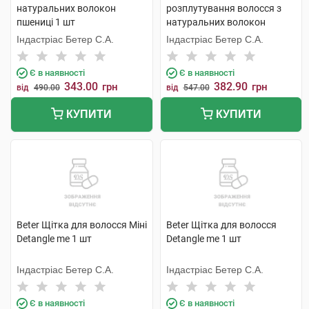
натуральних волокон
розплутування волосся з
пшениці 1 шт
натуральних волокон
пшениці 1 шт
Індастріас Бетер С.А.
Індастріас Бетер С.А.
Є в наявності
Є в наявності
343.00
382.90
грн
грн
від
490.00
від
547.00
КУПИТИ
КУПИТИ
Beter Щітка для волосся Міні
Beter Щітка для волосся
Detangle me 1 шт
Detangle me 1 шт
Індастріас Бетер С.А.
Індастріас Бетер С.А.
Є в наявності
Є в наявності