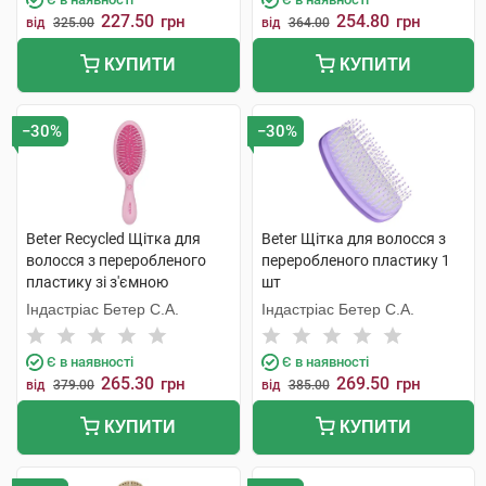
227.50
254.80
грн
грн
від
325.00
від
364.00
КУПИТИ
КУПИТИ
−30%
−30%
Beter Recycled Щітка для
Beter Щітка для волосся з
волосся з переробленого
переробленого пластику 1
пластику зі з'ємною
шт
подушечкою 22,5 см 1 шт
Індастріас Бетер С.А.
Індастріас Бетер С.А.
Є в наявності
Є в наявності
265.30
269.50
грн
грн
від
379.00
від
385.00
КУПИТИ
КУПИТИ