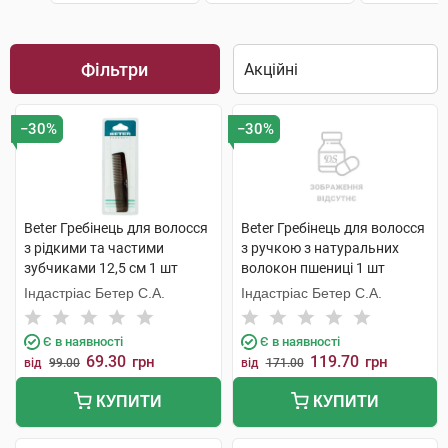
Фільтри
−30%
−30%
Beter Гребінець для волосся
Beter Гребінець для волосся
з рідкими та частими
з ручкою з натуральних
зубчиками 12,5 см 1 шт
волокон пшениці 1 шт
Індастріас Бетер С.А.
Індастріас Бетер С.А.
Є в наявності
Є в наявності
69.30
119.70
грн
грн
від
99.00
від
171.00
КУПИТИ
КУПИТИ