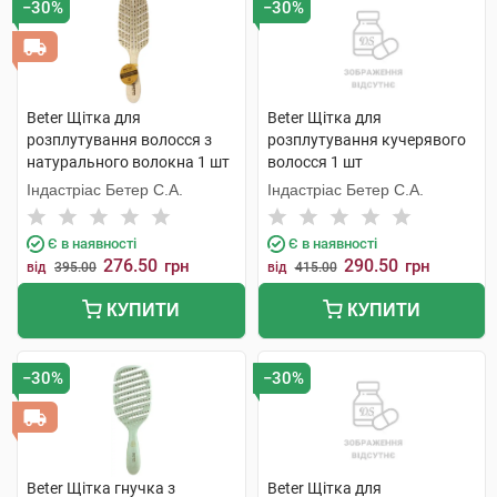
−30%
−30%
Beter Щітка для
Beter Щітка для
розплутування волосся з
розплутування кучерявого
натурального волокна 1 шт
волосся 1 шт
Індастріас Бетер С.А.
Індастріас Бетер С.А.
Є в наявності
Є в наявності
276.50
290.50
грн
грн
від
395.00
від
415.00
КУПИТИ
КУПИТИ
−30%
−30%
Beter Щітка гнучка з
Beter Щітка для