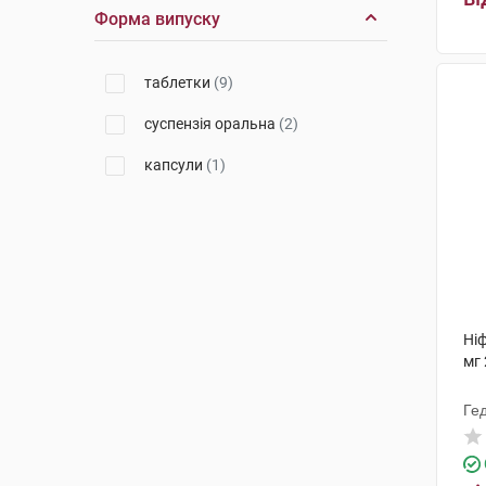
Форма випуску
таблетки
(9)
суспензія оральна
(2)
капсули
(1)
Ні
мг 
Ге