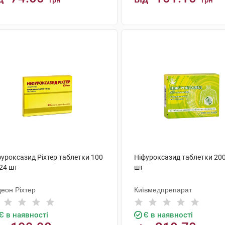
грн
грн
КУПИТИ
КУПИТИ
фуроксазид Ріхтер таблетки 100
Ніфуроксазид таблетки 200
24 шт
шт
деон Ріхтер
Київмедпрепарат
Є в наявності
Є в наявності