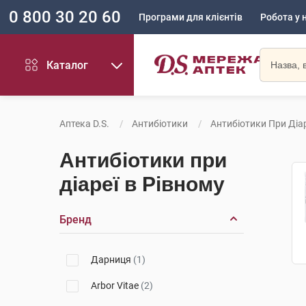
0 800 30 20 60
Програми для клієнтів
Робота у 
Каталог
Аптека D.S.
Антибіотики
Антибіотики При Діар
Антибіотики при
діареї в Рівному
Бренд
Дарниця
(1)
Arbor Vitae
(2)