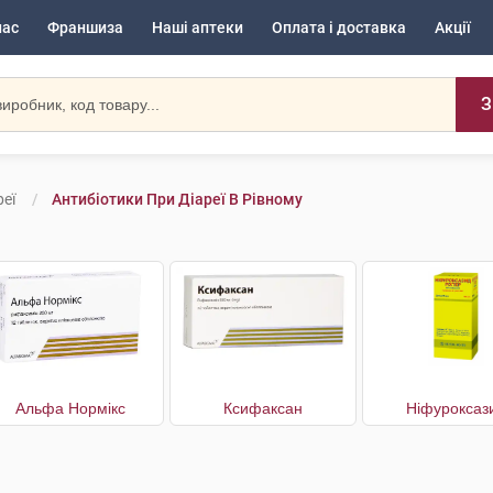
нас
Франшиза
Наші аптеки
Оплата і доставка
Акції
З
еї
Антибіотики При Діареї В Рівному
Альфа Нормікс
Ксифаксан
Ніфуроксаз