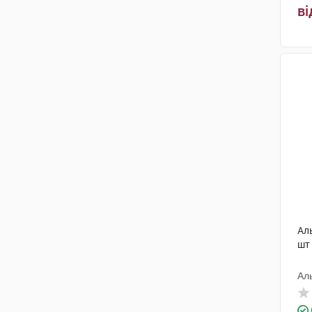
ві
Ал
шт
Ал