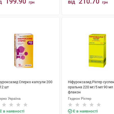
199.90
210.70
д
від
грн
грн
КУПИТИ
КУПИТИ
фуроксазид Сперко капсули 200
Ніфуроксазид Ріхтер суспен
12 шт
оральна 220 мг/5 мл 90 мл
флакон
ерко Україна
Гедеон Ріхтер
Є в наявності
Є в наявності