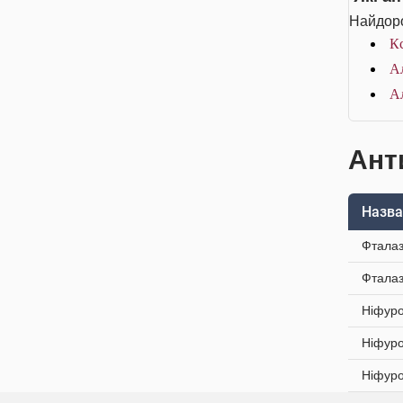
Найдоро
Кс
Ал
Ал
Анти
Назва
Фталаз
Фталаз
Ніфуро
Ніфуро
Ніфуро