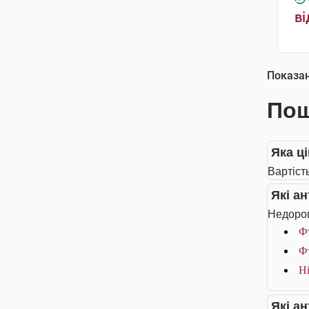
ві
Показа
Пош
Яка ці
Вартість
Які а
Недорог
Фт
Фт
Ні
Які а