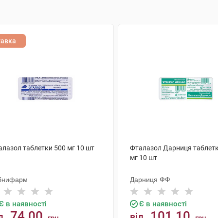
тавка
алазол таблетки 500 мг 10 шт
Фталазол Дарниця таблетк
мг 10 шт
бнифарм
Дарниця ФФ
Є в наявності
Є в наявності
74.00
101.10
д
від