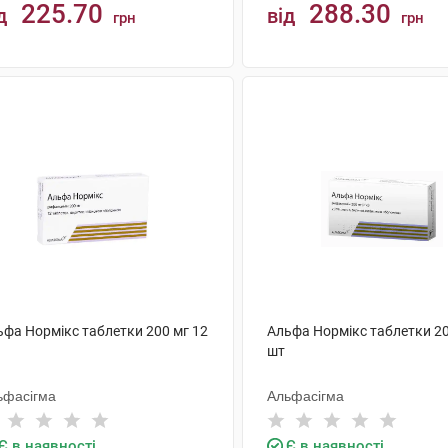
225.70
288.30
д
від
грн
грн
КУПИТИ
КУПИТИ
ьфа Нормікс таблетки 200 мг 12
Альфа Нормікс таблетки 20
шт
ьфасігма
Альфасігма
Є в наявності
Є в наявності