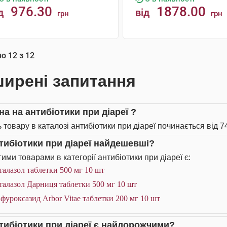
976.30
1878.00
д
від
грн
грн
КУПИТИ
КУПИТИ
но
12
з
12
ирені запитання
на на антибіотики при діареї ?
 товару в каталозі антибіотики при діареї починається від 74
нтибіотики при діареї найдешевші?
ими товарами в категорії антибіотики при діареї є:
алазол таблетки 500 мг 10 шт
алазол Дарниця таблетки 500 мг 10 шт
фуроксазид Arbor Vitae таблетки 200 мг 10 шт
нтибіотики при діареї є найдорожчими?