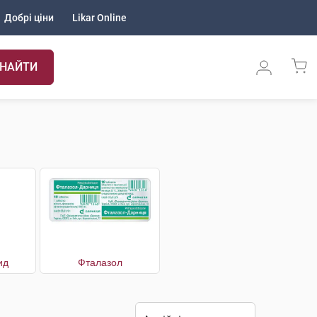
Добрі ціни
Likar Online
НАЙТИ
ид
Фталазол