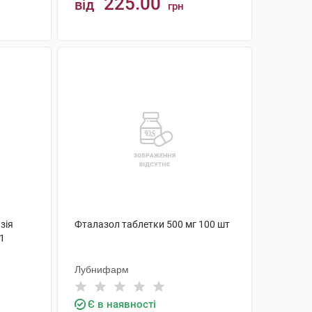
225.00
від
грн
КУПИТИ
зія
Фталазол таблетки 500 мг 100 шт
 1
Лубнифарм
Є в наявності