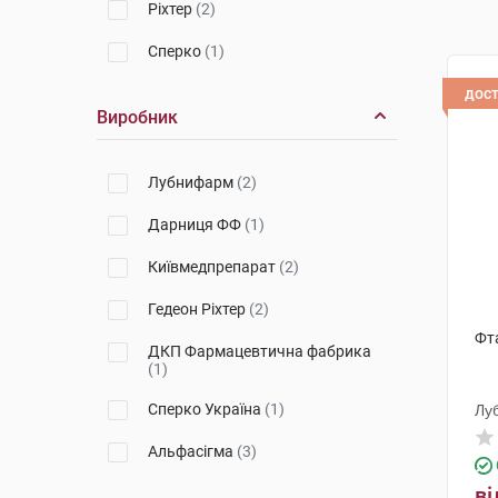
Ріхтер
(2)
Сперко
(1)
дос
Виробник
Лубнифарм
(2)
Дарниця ФФ
(1)
Київмедпрепарат
(2)
Гедеон Ріхтер
(2)
Фт
ДКП Фармацевтична фабрика
(1)
Сперко Україна
(1)
Лу
Альфасігма
(3)
ві