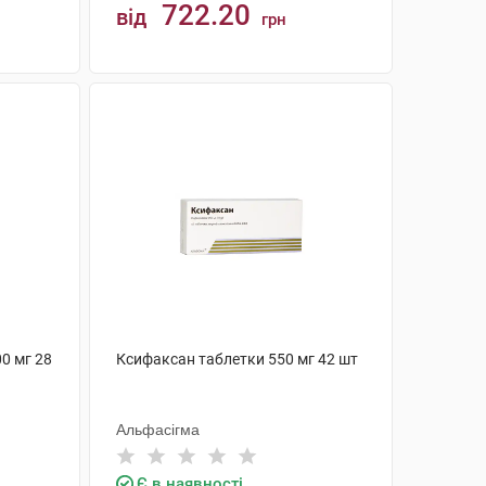
722.20
від
грн
КУПИТИ
0 мг 28
Ксифаксан таблетки 550 мг 42 шт
Альфасігма
Є в наявності