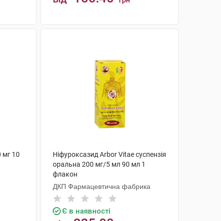
грн
КУПИТИ
 мг 10
Ніфуроксазид Arbor Vitae суспензія
оральна 200 мг/5 мл 90 мл 1
флакон
ДКП Фармацевтична фабрика
Є в наявності