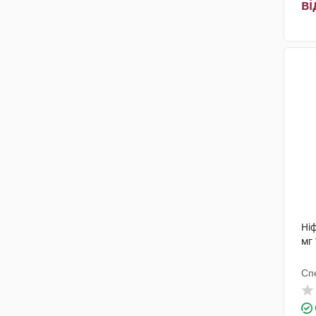
ві
Ні
мг 
Сп