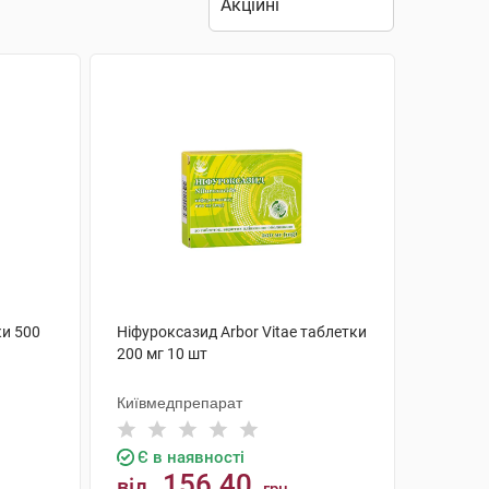
и 500
Ніфуроксазид Arbor Vitae таблетки
200 мг 10 шт
Київмедпрепарат
Є в наявності
156.40
від