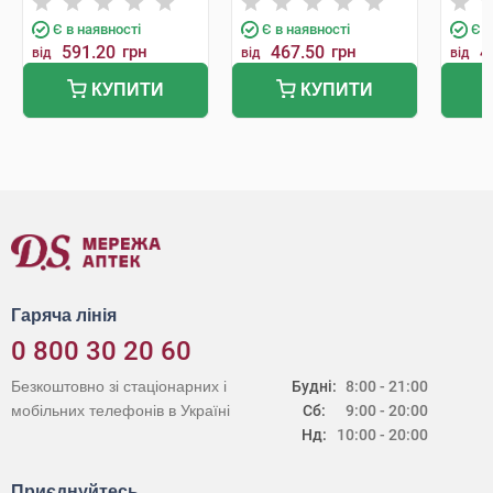
мл 1 флакон
мл 1 
Є в наявності
Є в наявності
Є в
591.20
грн
467.50
грн
4
від
від
від
КУПИТИ
КУПИТИ
Гаряча лінія
0 800 30 20 60
Безкоштовно зі стаціонарних і
Будні:
8:00 - 21:00
мобільних телефонів в Україні
Сб:
9:00 - 20:00
Нд:
10:00 - 20:00
Приєднуйтесь