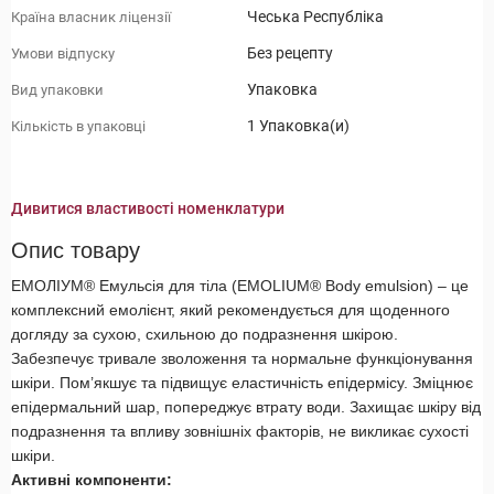
Чеська Республіка
Країна власник ліцензії
Без рецепту
Умови відпуску
Упаковка
Вид упаковки
1 Упаковка(и)
Кількість в упаковці
Дивитися властивості номенклатури
Опис товару
ЕМОЛІУМ® Емульсія для тіла (EMOLIUM® Body emulsion) – це
комплексний емолієнт, який рекомендується для щоденного
догляду за сухою, схильною до подразнення шкірою.
Забезпечує тривале зволоження та нормальне функціонування
шкіри. Пом’якшує та підвищує еластичність епідермісу. Зміцнює
епідермальний шар, попереджує втрату води. Захищає шкіру від
подразнення та впливу зовнішніх факторів, не викликає сухості
шкіри.
Активні компоненти: