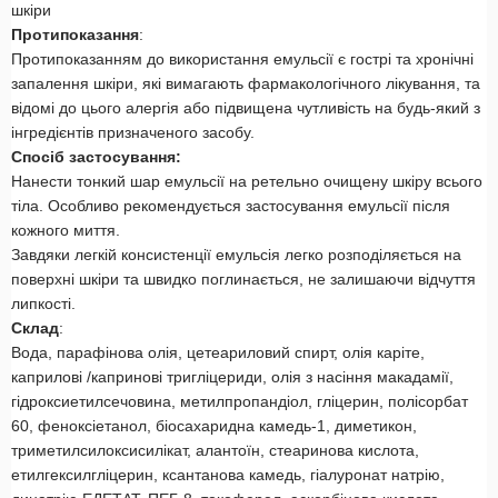
шкіри
Протипоказання
:
Протипоказанням до використання емульсії є гострі та хронічні
запалення шкіри, які вимагають фармакологічного лікування, та
відомі до цього алергія або підвищена чутливість на будь-який з
інгредієнтів призначеного засобу.
Спосіб застосування:
Нанести тонкий шар емульсії на ретельно очищену шкіру всього
тіла. Особливо рекомендується застосування емульсії після
кожного миття.
Завдяки легкій консистенції емульсія легко розподіляється на
поверхні шкіри та швидко поглинається, не залишаючи відчуття
липкості.
Склад
:
Вода, парафінова олія, цетеариловий спирт, олія каріте,
каприлові /капринові тригліцериди, олія з насіння макадамії,
гідроксиетилсечовина, метилпропандіол, гліцерин, полісорбат
60, феноксіетанол, біосахаридна камедь-1, диметикон,
триметилсилоксисилікат, алантоїн, стеаринова кислота,
етилгексилгліцерин, ксантанова камедь, гіалуронат натрію,