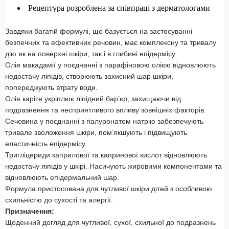
Рецептура розроблена за співпраці з дерматологами
Завдяки багатій формулі, що базується на застосуванні
безпечних та ефективних речовин, має комплексну та тривалу
дію як на поверхні шкіри, так і в глибині епідермісу.
Олія макадамії у поєднанні з парафіновою олією відновлюють
недостачу ліпідів, створюють захисний шар шкіри,
попереджують втрату води.
Олія каріте укріплює ліпідний бар’єр, захищаючи від
подразнення та несприятливого впливу зовнішніх факторів.
Сечовина у поєднанні з гіалуронатом натрію забезпечують
тривале зволоження шкіри, пом’якшують і підвищують
еластичність епідермісу.
Тригліцериди каприлової та капринової кислот відновлюють
недостачу ліпідів у шкірі. Насичують жировими компонентами та
відновлюють епідермальний шар.
Формула пристосована для чутливої шкіри дітей з особливою
схильністю до сухості та алергії.
Призначення:
Щоденний догляд для чутливої, сухої, схильної до подразнень