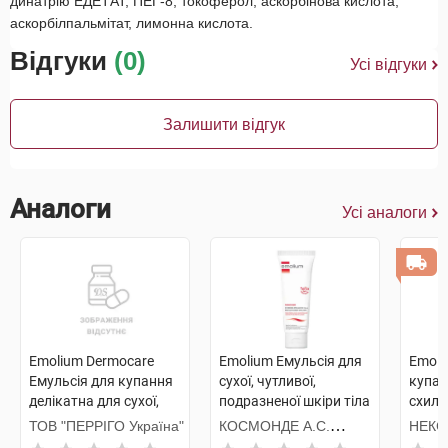
динатрію ЕДЕТАТ, ПЕГ-8, токоферол, аскорбінова кислота,
аскорбілпальмітат, лимонна кислота.
Відгуки
(0)
Усі відгуки
Залишити відгук
Аналоги
Усі аналоги
Emolium Dermocare
Emolium Емульсія для
Emoli
Емульсія для купання
сухої, чутливої,
купан
делікатна для сухої,
подразненої шкіри тіла
схиль
схильної до
з перших днів життя
подра
ТОВ "ПЕРРІГО Україна"
КОСМОНДЕ А.С.
НЕКС
подразнень шкіри 200
200 мл 1 туба
перши
ЧЕСЬКА РЕСПУБЛІКА