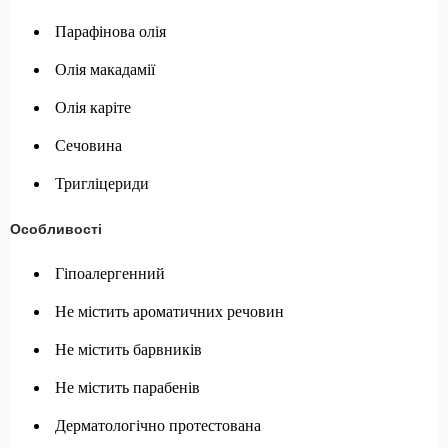
Парафінова олія
Олія макадамії
Олія каріте
Сечовина
Тригліцериди
Особливості
Гіпоалергенний
Не містить ароматичних речовин
Не містить барвників
Не містить парабенів
Дерматологічно протестована