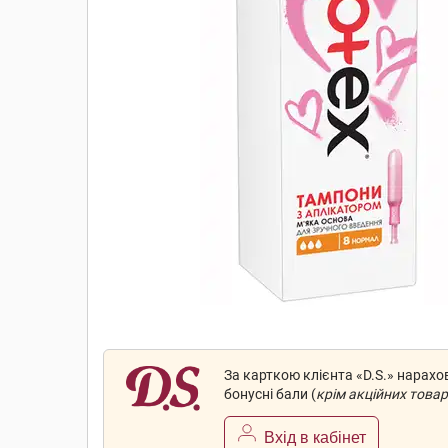
За карткою клієнта «D.S.» нарах
бонусні бали (
крім акційних товар
Вхід в кабінет