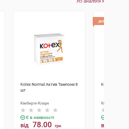
Усі аналоги
доставка
Kotex Normal Актив Тампони 8
Kotex Normal 
шт
Кімберлі-Кларк
Кімберлі-Клар
Є в наявності
Є в наявно
78.00
125.
від
від
грн