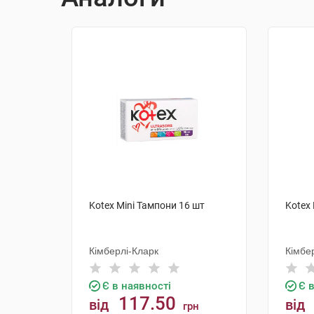
Kotex Mini Тампони 16 шт
Kotex 
Кімберлі-Кларк
Кімбе
Є в наявності
Є 
117.50
від
від
грн