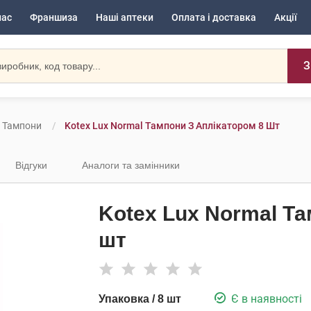
нас
Франшиза
Наші аптеки
Оплата і доставка
Акції
З
Тампони
Kotex Lux Normal Тампони З Аплікатором 8 Шт
Відгуки
Аналоги та замінники
Kotex Lux Normal Та
шт
Є в наявності
Упаковка / 8 шт