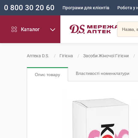
0 800 30 20 60
Програми для клієнтів
Робота у 
Каталог
Аптека D.S.
Гігієна
Засоби Жіночої Гігієни
Властивості номенклатури
Опис товару