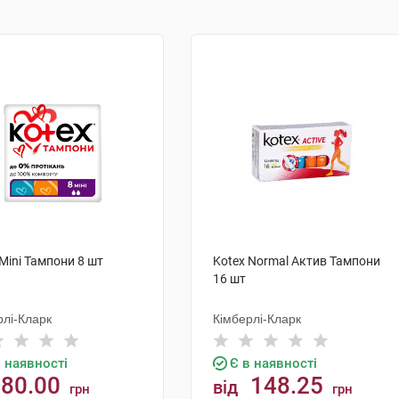
Mini Тампони 8 шт
Kotex Normal Актив Тампони
16 шт
рлі-Кларк
Кімберлі-Кларк
в наявності
Є в наявності
80.00
148.25
від
грн
грн