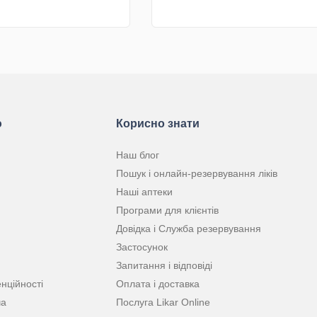
КУПИТИ
КУПИТИ
ю
Корисно знати
Наш блог
Пошук і онлайн-резервування ліків
Наші аптеки
Програми для клієнтів
Довідка і Служба резервування
Застосунок
Запитання і відповіді
нційності
Оплата і доставка
ча
Послуга Likar Online