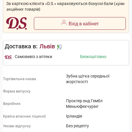
За карткою клієнта «D.S.» нараховуються бонусні бали (
крім
акційних товарів
)
Вхід в кабінет
Доставка в:
Львів
Самовивіз з аптеки
Безкоштовно
Зубна щітка середньої
Торгівельна назва
жорсткості
Форма випуску
Проктер енд Гембл
Виробник
Меньюфекчурінг
Ірландія
Країна власник ліцензії
Без рецепту
Умови відпуску