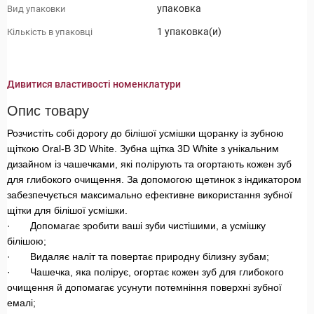
упаковка
Вид упаковки
1 упаковка(и)
Кількість в упаковці
Дивитися властивості номенклатури
Опис товару
Розчистіть собі дорогу до білішої усмішки щоранку із зубною
щіткою Oral-B 3D White. Зубна щітка 3D White з унікальним
дизайном із чашечками, які полірують та огортають кожен зуб
для глибокого очищення. За допомогою щетинок з індикатором
забезпечується максимально ефективне використання зубної
щітки для білішої усмішки.
· Допомагає зробити ваші зуби чистішими, а усмішку
білішою;
· Видаляє наліт та повертає природну білизну зубам;
· Чашечка, яка полірує, огортає кожен зуб для глибокого
очищення й допомагає усунути потемніння поверхні зубної
емалі;