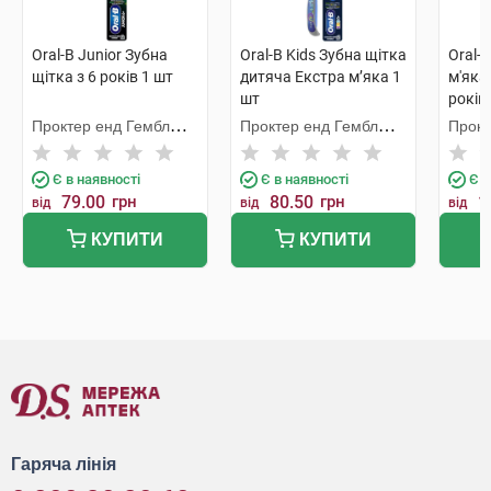
Oral-B Junior Зубна
Oral-B Kids Зубна щітка
Oral-
щітка з 6 років 1 шт
дитяча Екстра м’яка 1
м'яка
шт
років
Проктер енд Гембл
Проктер енд Гембл
Прокт
Меньюфекчурінг
Меньюфекчурінг
Мень
Є в наявності
Є в наявності
Є в
79.00
грн
80.50
грн
1
від
від
від
КУПИТИ
КУПИТИ
Гаряча лінія