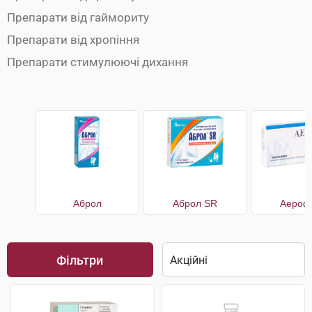
Препарати від гаймориту
Препарати від хропіння
Препарати стимулюючі дихання
Аброл
Аброл SR
Аерофі
Фільтри