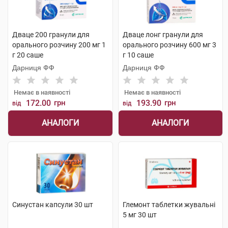
Дваце 200 гранули для
Дваце лонг гранули для
орального розчину 200 мг 1
орального розчину 600 мг 3
г 20 саше
г 10 саше
Дарниця ФФ
Дарниця ФФ
Немає в наявності
Немає в наявності
172.00
грн
193.90
грн
від
від
АНАЛОГИ
АНАЛОГИ
Синустан капсули 30 шт
Глемонт таблетки жувальні
5 мг 30 шт