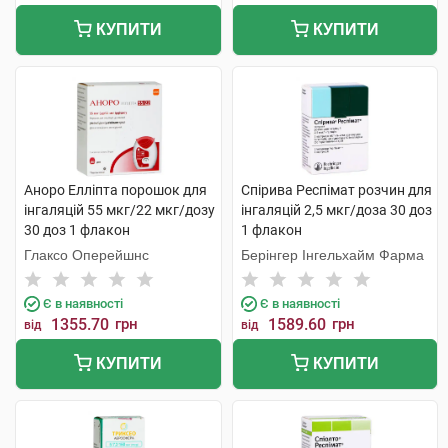
КУПИТИ
КУПИТИ
Аноро Елліпта порошок для
Спірива Респімат розчин для
інгаляцій 55 мкг/22 мкг/дозу
інгаляцій 2,5 мкг/доза 30 доз
30 доз 1 флакон
1 флакон
Глаксо Оперейшнс
Берінгер Інгельхайм Фарма
Є в наявності
Є в наявності
1355.70
грн
1589.60
грн
від
від
КУПИТИ
КУПИТИ