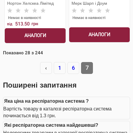
Нортон Хелскеа Лімітед
Мерк Шарп і Доум
Немає в наявності
Немає в наявності
513.50
грн
від
АНАЛОГИ
АНАЛОГИ
Показано
28
з
244
7
‹
1
6
Поширені запитання
Яка ціна на респіраторна система ?
Вартість товару в каталозі респіраторна система
починається від 1.3 грн.
Які респіраторна система найдешевші?
Недорогими товарами в категорії респіраторна система