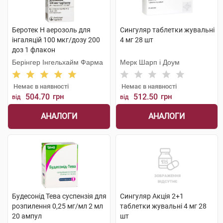
Беротек Н аерозоль для
Сингуляр таблетки жувальні
інгаляцій 100 мкг/дозу 200
4 мг 28 шт
доз 1 флакон
Берінгер Інгельхайм Фарма
Мерк Шарп і Доум
Немає в наявності
Немає в наявності
504.70
грн
512.50
грн
від
від
АНАЛОГИ
АНАЛОГИ
Будесонід Тева суспензія для
Сингуляр Акція 2+1
розпилення 0,25 мг/мл 2 мл
таблетки жувальні 4 мг 28
20 ампул
шт