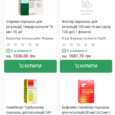
Спірива порошок для
Фостер аерозоль для
інгаляцій, тверді капсули 18
інгаляцій 100 мкг/6 мкг/дозу
мкг 30 шт
120 доз 1 флакон
Берінгер Інгельхайм Фарма
К'єзі Фармас'ютікелз ГмбХ
Є в наявності
Є в наявності
1036.00
грн
1081.70
грн
від
від
КУПИТИ
КУПИТИ
Симбікорт Турбухалер
Буфомікс Ізіхейлер порошок
порошок для інгаляцій 160
для інгаляцій 80 мкг/4,5 мкг/