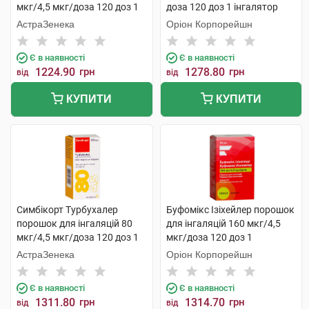
мкг/4,5 мкг/доза 120 доз 1
доза 120 доз 1 інгалятор
флакон
АстраЗенека
Оріон Корпорейшн
Є в наявності
Є в наявності
1224.90
грн
1278.80
грн
від
від
КУПИТИ
КУПИТИ
Симбікорт Турбухалер
Буфомікс Ізіхейлер порошок
порошок для інгаляцій 80
для інгаляцій 160 мкг/4,5
мкг/4,5 мкг/доза 120 доз 1
мкг/доза 120 доз 1
флакон
інгалятор
АстраЗенека
Оріон Корпорейшн
Є в наявності
Є в наявності
1311.80
грн
1314.70
грн
від
від