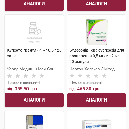
АНАЛОГИ
АНАЛОГИ
Куленто гранули 4 мг 0,5 г 28
Будесонід Тева суспензія для
саше
розпилення 0,5 мг/мл 2 мл
20 ампула
Уорлд Медицин Ілач Сан. Ве
Нортон Хелскеа Лімітед
Тідж
Немає в наявності
Немає в наявності
355.50
грн
465.80
грн
від
від
АНАЛОГИ
АНАЛОГИ