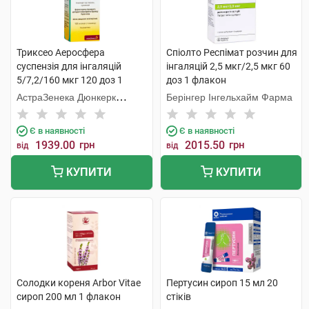
Триксео Аеросфера
Спіолто Респімат розчин для
суспензія для інгаляцій
інгаляцій 2,5 мкг/2,5 мкг 60
5/7,2/160 мкг 120 доз 1
доз 1 флакон
контейнер
АстраЗенека Дюнкерк
Берінгер Інгельхайм Фарма
Продакшн
Є в наявності
Є в наявності
1939.00
грн
2015.50
грн
від
від
КУПИТИ
КУПИТИ
Солодки кореня Arbor Vitae
Пертусин сироп 15 мл 20
сироп 200 мл 1 флакон
стіків