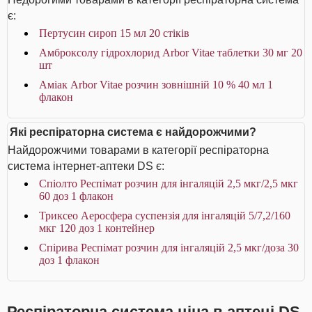
є:
Пертусин сироп 15 мл 20 стіків
Амброксолу гідрохлорид Arbor Vitae таблетки 30 мг 20
шт
Аміак Arbor Vitae розчин зовнішній 10 % 40 мл 1
флакон
Які респіраторна система є найдорожчими?
Найдорожчими товарами в категорії респіраторна
система інтернет-аптеки DS є:
Спіолто Респімат розчин для інгаляцій 2,5 мкг/2,5 мкг
60 доз 1 флакон
Триксео Аеросфера суспензія для інгаляцій 5/7,2/160
мкг 120 доз 1 контейнер
Спірива Респімат розчин для інгаляцій 2,5 мкг/доза 30
доз 1 флакон
Респіраторна система ціна в аптеці DS