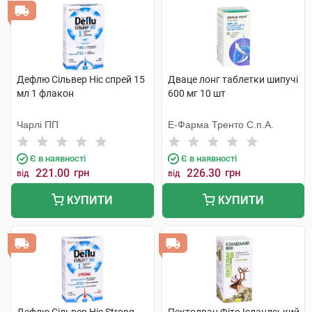
Дефлю Сільвер Ніс спрей 15
Дваце лонг таблетки шипучі
мл 1 флакон
600 мг 10 шт
Чарлі ПП
Е-Фарма Тренто С.п.А.
Є в наявності
Є в наявності
221.00
грн
226.30
грн
від
від
КУПИТИ
КУПИТИ