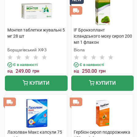
Монтел таблетки жувальні 5
IF Бронхоплант
мг 28 шт
ісландського моху сироп 200
мл 1 флакон
Борщагівський ХФЗ
Віола
Є в наявності
Є в наявності
249.00
грн
250.00
грн
від
від
КУПИТИ
КУПИТИ
Лазолван Макс капсули 75
Гербіон сироп подорожника