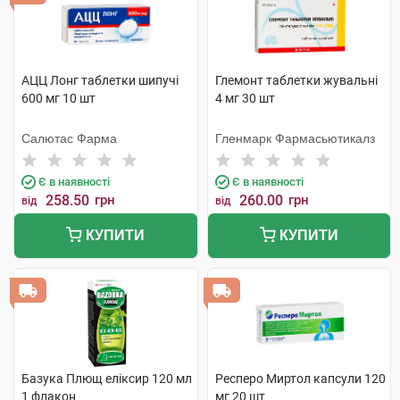
АЦЦ Лонг таблетки шипучі
Глемонт таблетки жувальні
600 мг 10 шт
4 мг 30 шт
Салютас Фарма
Гленмарк Фармасьютикалз
Є в наявності
Є в наявності
258.50
грн
260.00
грн
від
від
КУПИТИ
КУПИТИ
Базука Плющ еліксир 120 мл
Респеро Миртол капсули 120
1 флакон
мг 20 шт