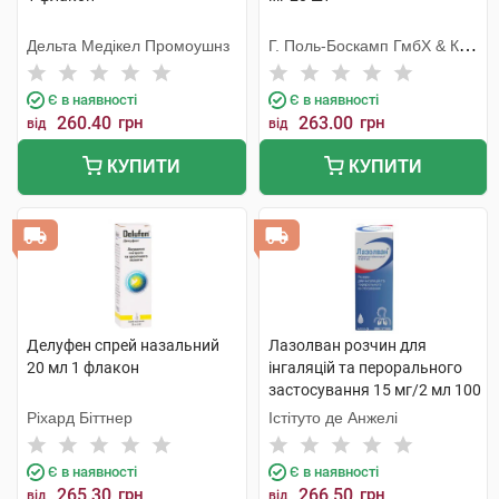
Дельта Медікел Промоушнз
Г. Поль-Боскамп ГмбХ & Ко.
KГ
Є в наявності
Є в наявності
260.40
грн
263.00
грн
від
від
КУПИТИ
КУПИТИ
Делуфен спрей назальний
Лазолван розчин для
20 мл 1 флакон
інгаляцій та перорального
застосування 15 мг/2 мл 100
мл 1 флакон
Ріхард Біттнер
Істітуто де Анжелі
Є в наявності
Є в наявності
265.30
грн
266.50
грн
від
від