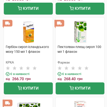
КУПИТИ
КУПИТИ
Гербіон сироп ісландського
Пектолван плющ сироп 100
моху 150 мл 1 флакон
мл 1 флакон
КРКА
Фармак
Є в наявності
Є в наявності
266.70
грн
268.40
грн
від
від
КУПИТИ
КУПИТИ