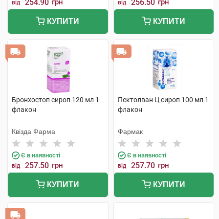
254.90
грн
256.50
грн
від
від
КУПИТИ
КУПИТИ
Бронхостоп сироп 120 мл 1
Пектолван Ц сироп 100 мл 1
флакон
флакон
Квізда Фарма
Фармак
Є в наявності
Є в наявності
257.50
грн
257.70
грн
від
від
КУПИТИ
КУПИТИ