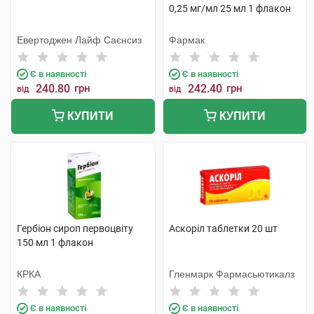
0,25 мг/мл 25 мл 1 флакон
Евертоджен Лайф Саєнсиз
Фармак
Є в наявності
Є в наявності
240.80
грн
242.40
грн
від
від
КУПИТИ
КУПИТИ
Гербіон сироп первоцвіту
Аскоріл таблетки 20 шт
150 мл 1 флакон
КРКА
Гленмарк Фармасьютикалз
Є в наявності
Є в наявності