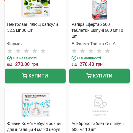
Пектолван плющ капсули
Рапіра Ефертаб 600
52,5 мг 30 шт
таблетки шипучі 600 мг 10
шт
Фармак
Е-Фарма Тренто С.п.А.
Є в наявності
Є в наявності
270.00
грн
278.40
грн
від
від
КУПИТИ
КУПИТИ
Фрівей Комбі Небула розчин
Асиброкс таблетки шипучі
для інгаляцій 4 мл 20 небул
600 мг 10 шт