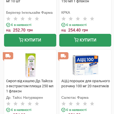
мг 10 шт
150 мл 1 флакон
Берінгер Інгельхайм Фарма
КРКА
Є в наявності
Є в наявності
252.70
грн
254.40
грн
від
від
КУПИТИ
КУПИТИ
Сироп від кашлю Др.Тайсса
АЦЦ порошок для орального
з екстрактом плюща 250 мл
розчину 100 мг 20 пакетиків
1 флакон
Др. Тайсс Натурварен
Салютас Фарма
Є в наявності
Є в наявності