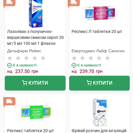
Лазолван з полунично-
Респикс Л таблетки 20 шт
вершковим смаком сироп 30
мг/5 мл 100 мл 1 флакон
Дельфарм Реймс
Евертоджен Лайф Саєнсиз
Є в наявності
Є в наявності
237.50
грн
239.70
грн
від
від
КУПИТИ
КУПИТИ
Респикс таблетки 20 шт
Фрівей розчин для інгаляцій