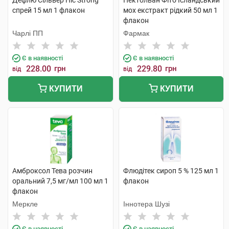
Дефлю Сільвер Ніс Strong
Пектолван Фіто Ісландський
спрей 15 мл 1 флакон
мох екстракт рідкий 50 мл 1
флакон
Чарлі ПП
Фармак
Є в наявності
Є в наявності
228.00
грн
229.80
грн
від
від
КУПИТИ
КУПИТИ
Амброксол Тева розчин
Флюдітек сироп 5 % 125 мл 1
оральний 7,5 мг/мл 100 мл 1
флакон
флакон
Меркле
Іннотера Шузі
Є в наявності
Є в наявності