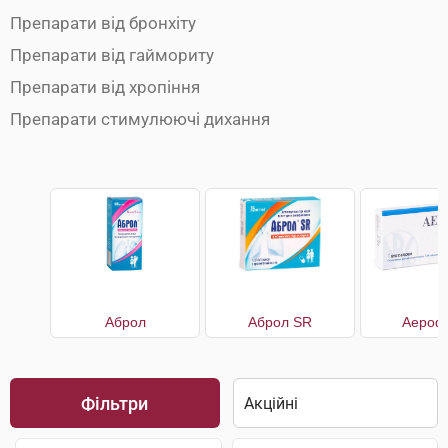
Препарати від бронхіту
Препарати від гаймориту
Препарати від хропіння
Препарати стимулюючі дихання
Аброл
Аброл SR
Аерофі
Фільтри