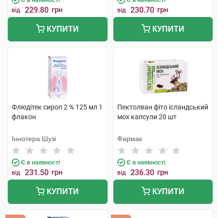
229.80
грн
230.70
грн
від
від
КУПИТИ
КУПИТИ
Флюдітек сироп 2 % 125 мл 1
Пектолван фіто ісландський
флакон
мох капсули 20 шт
Іннотера Шузі
Фармак
Є в наявності
Є в наявності
231.50
грн
236.30
грн
від
від
КУПИТИ
КУПИТИ