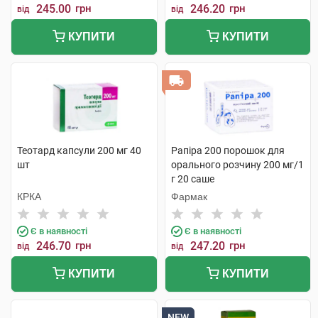
245.00
грн
246.20
грн
від
від
КУПИТИ
КУПИТИ
Теотард капсули 200 мг 40
Рaпіра 200 порошок для
шт
орального розчину 200 мг/1
г 20 саше
КРКА
Фармак
Є в наявності
Є в наявності
246.70
грн
247.20
грн
від
від
КУПИТИ
КУПИТИ
NEW