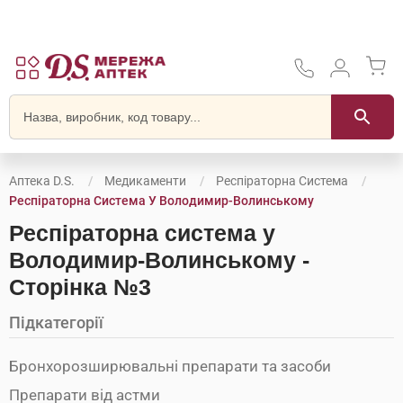
Аптека D.S.
Медикаменти
Респіраторна Система
Респіраторна Система У Володимир-Волинському
Респіраторна система у
Володимир-Волинському -
Сторінка №3
Підкатегорії
Бронхорозширювальні препарати та засоби
Препарати від астми