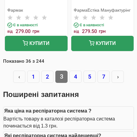
Фармак
ФармаЕстіка Мануфактурінг
Є в наявності
Є в наявності
279.00
грн
279.50
грн
від
від
КУПИТИ
КУПИТИ
Показано
36
з
244
3
‹
1
2
4
5
7
›
Поширені запитання
Яка ціна на респіраторна система ?
Вартість товару в каталозі респіраторна система
починається від 1.3 грн.
Які респіраторна система найдешевші?