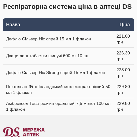
Респіраторна система ціна в аптеці DS
Назва
Ціна
221.00
Дефлю Сільвер Ніс спрей 15 мл 1 флакон
грн
226.30
Дваце лонг таблетки шипучі 600 мг 10 шт
грн
228.00
Дефлю Сільвер Ніс Strong спрей 15 мл 1 флакон
грн
Пектолван Фіто Ісландський мох екстракт рідкий 50
229.80
мл 1 флакон
грн
Амброксол Тева розчин оральний 7,5 мг/мл 100 мл
229.80
1 флакон
грн