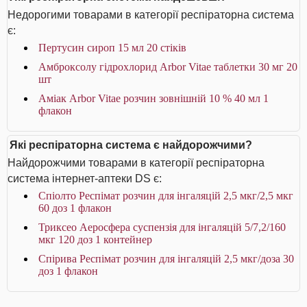
Недорогими товарами в категорії респіраторна система
є:
Пертусин сироп 15 мл 20 стіків
Амброксолу гідрохлорид Arbor Vitae таблетки 30 мг 20
шт
Аміак Arbor Vitae розчин зовнішній 10 % 40 мл 1
флакон
Які респіраторна система є найдорожчими?
Найдорожчими товарами в категорії респіраторна
система інтернет-аптеки DS є:
Спіолто Респімат розчин для інгаляцій 2,5 мкг/2,5 мкг
60 доз 1 флакон
Триксео Аеросфера суспензія для інгаляцій 5/7,2/160
мкг 120 доз 1 контейнер
Спірива Респімат розчин для інгаляцій 2,5 мкг/доза 30
доз 1 флакон