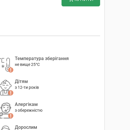
Температура зберігання
не вище 25°C
Дітям
з 12-ти років
Алергікам
з обережністю
Дорослим