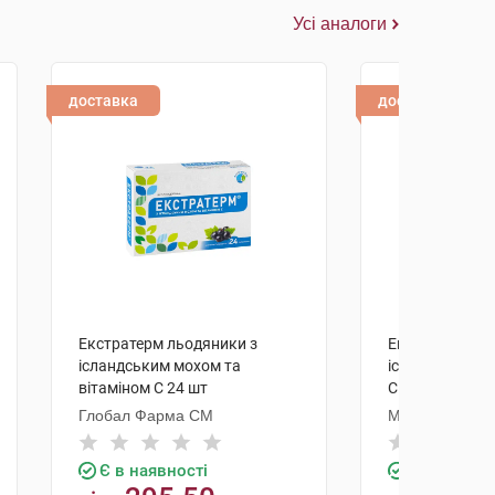
Усі аналоги
доставка
доставка
Екстратерм льодяники з
Екстратерм ль
ісландським мохом та
ісландським м
вітаміном C 24 шт
С та подорожн
полуничним с
Глобал Фарма СМ
Мексмар Нечур
Продактс
Є в наявності
Є в наявно