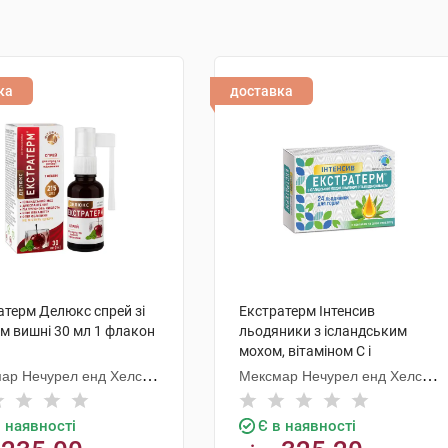
ка
доставка
атерм Делюкс спрей зі
Екстратерм Інтенсив
м вишні 30 мл 1 флакон
льодяники з ісландським
мохом, вітаміном С і
подорожником з ментоловим
ар Нечурел енд Хелсі
Мексмар Нечурел енд Хелсі
смаком 24 шт
ктс
Продактс
в наявності
Є в наявності