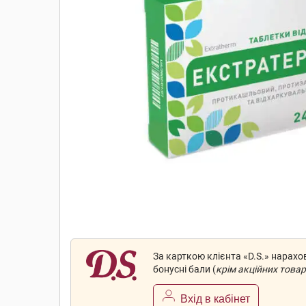
За карткою клієнта «D.S.» нарах
бонусні бали (
крім акційних товар
Вхід в кабінет