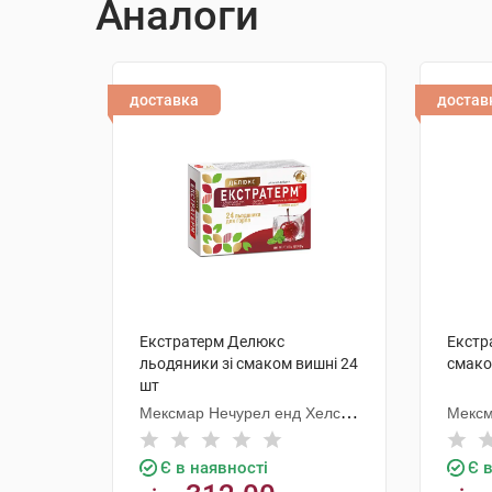
Аналоги
доставка
достав
Екстратерм Делюкс
Екстр
льодяники зі смаком вишні 24
смако
шт
Мексмар Нечурел енд Хелсі
Мексм
Продактс
Прода
Є в наявності
Є 