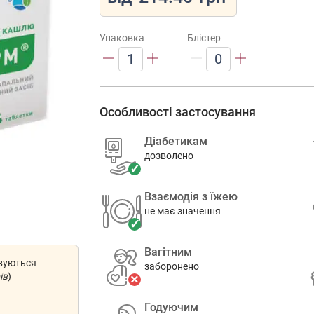
Упаковка
Блістер
1
0
Особливості застосування
Діабетикам
дозволено
Взаємодія з їжею
не має значення
Вагітним
овуються
заборонено
ів
)
Годуючим