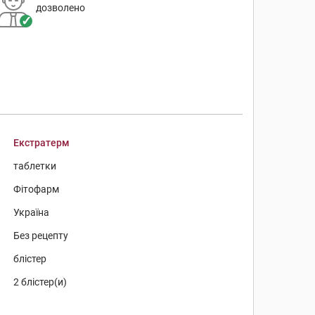
дозволено
Екстратерм
таблетки
Фітофарм
Україна
Без рецепту
блістер
2 блістер(и)