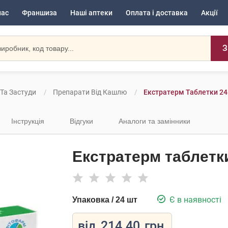
нас
Франшиза
Наші аптеки
Оплата і доставка
Акції
З
 Та Застуди
Препарати Від Кашлю
Екстратерм Таблетки 24
Інструкція
Відгуки
Аналоги та замінники
Екстратерм таблетк
Є в наявності
Упаковка / 24 шт
від
214.40
грн