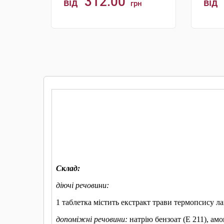
312.00
від
від
грн
КУПИТИ