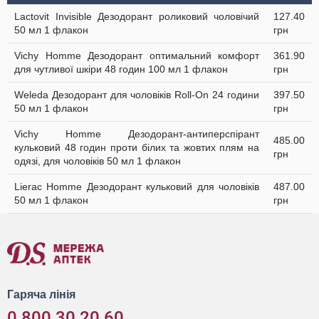
Lactovit Invisible Дезодорант роликовий чоловічий
127.40
50 мл 1 флакон
грн
Vichy Homme Дезодорант оптимальний комфорт
361.90
для чутливої шкіри 48 годин 100 мл 1 флакон
грн
Weleda Дезодорант для чоловіків Roll-On 24 години
397.50
50 мл 1 флакон
грн
Vichy Homme Дезодорант-антиперспірант
485.00
кульковий 48 годин проти білих та жовтих плям на
грн
одязі, для чоловіків 50 мл 1 флакон
Lierac Homme Дезодорант кульковий для чоловіків
487.00
50 мл 1 флакон
грн
Гаряча лінія
0 800 30 20 60