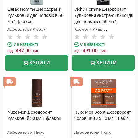
Lierac Homme Дезодорант
Vichy Homme Дезодорант
кульковий для чоловіків 50
кульковий екстра-сильної дії
мл 1 флакон
для чоловіків 50 мл 1
флакон
Лабораторії Лієрак
Косметік Актів
Інтернаціональ
Є в наявності
Є в наявності
487.00
грн
491.00
грн
від
від
КУПИТИ
КУПИТИ
Nuxe Men Дезодорант
Nuxe Men Boost Дезодорант
кульковий 50 мл 1 флакон
чоловічий 2 х 50 мл 1 набір
Лабораторія Нюкс
Лабораторія Нюкс