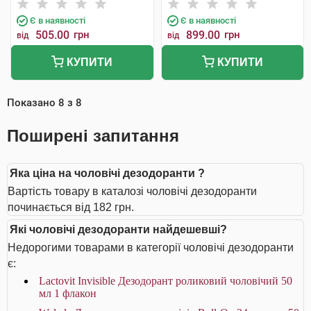
Є в наявності
Є в наявності
505.00
грн
899.00
грн
від
від
КУПИТИ
КУПИТИ
Показано
8
з
8
Поширені запитання
Яка ціна на чоловічі дезодоранти ?
Вартість товару в каталозі чоловічі дезодоранти
починається від 182 грн.
Які чоловічі дезодоранти найдешевші?
Недорогими товарами в категорії чоловічі дезодоранти
є:
Lactovit Invisible Дезодорант роликовий чоловічий 50
мл 1 флакон