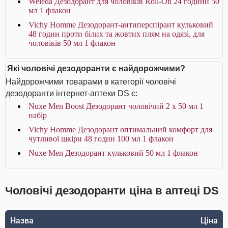
Weleda Дезодорант для чоловіків Roll-On 24 години 50
мл 1 флакон
Vichy Homme Дезодорант-антиперспірант кульковий
48 годин проти білих та жовтих плям на одязі, для
чоловіків 50 мл 1 флакон
Які чоловічі дезодоранти є найдорожчими?
Найдорожчими товарами в категорії чоловічі
дезодоранти інтернет-аптеки DS є:
Nuxe Men Boost Дезодорант чоловічий 2 х 50 мл 1
набір
Vichy Homme Дезодорант оптимальний комфорт для
чутливої шкіри 48 годин 100 мл 1 флакон
Nuxe Men Дезодорант кульковий 50 мл 1 флакон
Чоловічі дезодоранти ціна в аптеці DS
Назва
Ціна