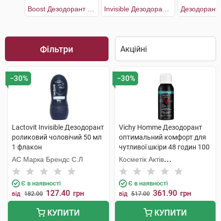
Boost Дезодорант чоловічий 2 х 50 мл
Invisible Дезодорант роликовий чоловічий
Фільтри
−30%
−30%
Lactovit Invisible Дезодорант
Vichy Homme Дезодорант
роликовий чоловічий 50 мл
оптимальний комфорт для
1 флакон
чутливої шкіри 48 годин 100
мл 1 флакон
АС Марка Брендс С.Л
Косметік Актів
Інтернаціональ
Є в наявності
Є в наявності
127.40
361.90
грн
грн
від
182.00
від
517.00
КУПИТИ
КУПИТИ