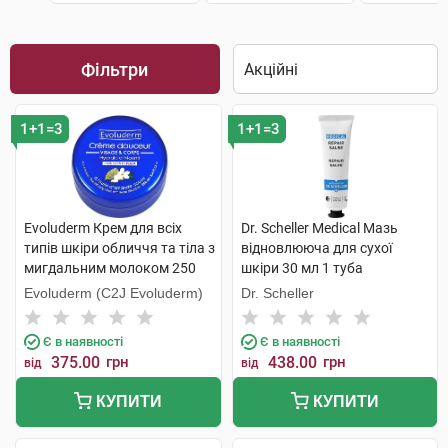
Фільтри
1+1=3
1+1=3
Evoluderm Крем для всіх
Dr. Scheller Medical Мазь
типів шкіри обличчя та тіла з
відновлююча для сухої
мигдальним молоком 250
шкіри 30 мл 1 туба
мл 1 банка
Evoluderm (C2J Evoluderm)
Dr. Scheller
Є в наявності
Є в наявності
375.00
грн
438.00
грн
від
від
КУПИТИ
КУПИТИ