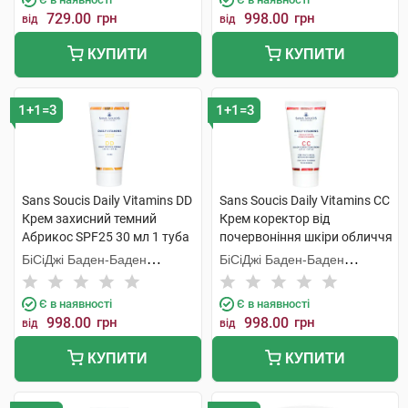
729.00
грн
998.00
грн
від
від
КУПИТИ
КУПИТИ
1+1=3
1+1=3
Sans Soucis Daily Vitamins DD
Sans Soucis Daily Vitamins CC
Крем захисний темний
Крем коректор від
Абрикос SPF25 30 мл 1 туба
почервоніння шкіри обличчя
Гранат SPF20 30 мл 1 туба
БіСіДжі Баден-Баден
БіСіДжі Баден-Баден
Косметікс Груп Гмбх
Косметікс Груп Гмбх
Є в наявності
Є в наявності
998.00
грн
998.00
грн
від
від
КУПИТИ
КУПИТИ