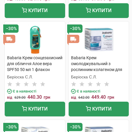
КУПИТИ
КУПИТИ
−30%
−30%
Babaria Крем сонцезахисний
Babaria Крем
для обличчя Алое вера
омолоджувальний з
SPF50 50 мл 1 флакон
рослинним колагеном для
обличчя 50 мл 1 банка
Беріоска С.Л.
Беріоска С.Л.
Є в наявності
Є в наявності
440.30
449.40
грн
грн
від
629.00
від
642.00
КУПИТИ
КУПИТИ
−30%
−30%