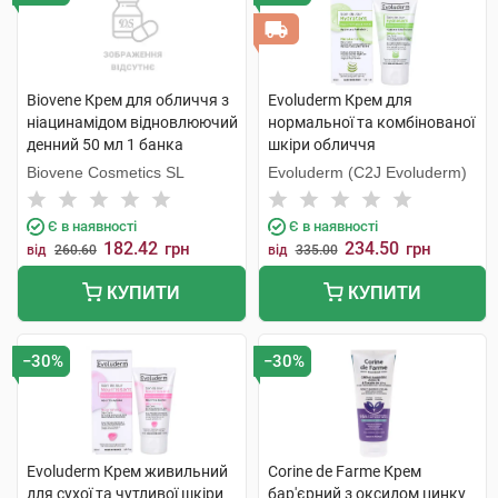
Biovene Крем для обличчя з
Evoluderm Крем для
ніацинамідом відновлюючий
нормальної та комбінованої
денний 50 мл 1 банка
шкіри обличчя
зволожуючий 50 мл 1 туба
Biovene Cosmetics SL
Evoluderm (C2J Evoluderm)
Є в наявності
Є в наявності
182.42
234.50
грн
грн
від
260.60
від
335.00
КУПИТИ
КУПИТИ
−30%
−30%
Evoluderm Крем живильний
Corine de Farme Крем
для сухої та чутливої шкіри
бар'єрний з оксидом цинку