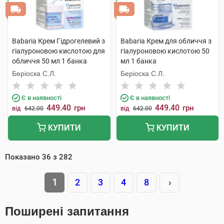
Babaria Крем Гідрогелевий з
Babaria Крем для обличчя з
гіалуроновою кислотою для
гіалуроновою кислотою 50
обличчя 50 мл 1 банка
мл 1 банка
Беріоска С.Л.
Беріоска С.Л.
Є в наявності
Є в наявності
449.40
449.40
грн
грн
від
642.00
від
642.00
КУПИТИ
КУПИТИ
Показано
36
з
282
1
2
3
4
8
›
Поширені запитання