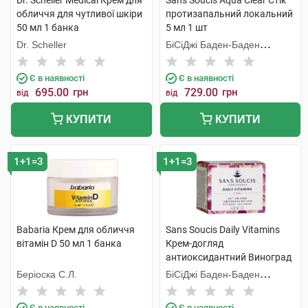
Dr. Scheller Medical Крем для
Sans Soucis Aqua Clear Стік
обличчя для чутливої шкіри
протизапальний локальний
50 мл 1 банка
5 мл 1 шт
Dr. Scheller
БіСіДжі Баден-Баден
Косметікс Груп Гмбх
Є в наявності
Є в наявності
695.00
грн
729.00
грн
від
від
КУПИТИ
КУПИТИ
1+1=3
1+1=3
Babaria Крем для обличчя
Sans Soucis Daily Vitamins
вітамін D 50 мл 1 банка
Крем-догляд
антиоксидантний Виноград
для зрілої шкіри 50 мл 1
Беріоска С.Л.
БіСіДжі Баден-Баден
банка
Косметікс Груп Гмбх
Є в наявності
Є в наявності