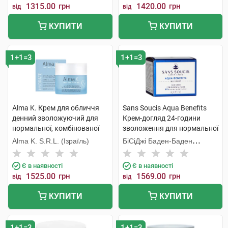
1315.00
грн
1420.00
грн
від
від
КУПИТИ
КУПИТИ
1+1=3
1+1=3
Alma K. Крем для обличчя
Sans Soucis Aqua Benefits
денний зволожуючий для
Крем-догляд 24-години
нормальної, комбінованої
зволоження для нормальної
шкіри 50 мл 1 банка
шкіри 50 мл 1 банка
Alma K. S.R.L. (Ізраїль)
БіСіДжі Баден-Баден
Косметікс Груп Гмбх
Є в наявності
Є в наявності
1525.00
грн
1569.00
грн
від
від
КУПИТИ
КУПИТИ
1+1=3
1+1=3