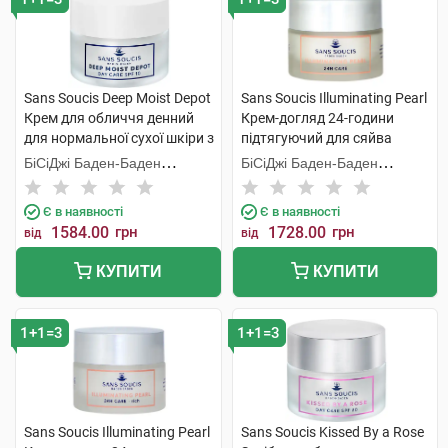
Sans Soucis Deep Moist Depot
Sans Soucis Illuminating Pearl
Крем для обличчя денний
Крем-догляд 24-години
для нормальної сухої шкіри з
підтягуючий для сяйва
SPF10 50 мл 1 шт
нормальної шкіри 50 мл 1
БіСіДжі Баден-Баден
БіСіДжі Баден-Баден
банка
Косметікс Груп Гмбх
Косметікс Груп Гмбх
Є в наявності
Є в наявності
1584.00
грн
1728.00
грн
від
від
КУПИТИ
КУПИТИ
1+1=3
1+1=3
Sans Soucis Illuminating Pearl
Sans Soucis Kissed By a Rose