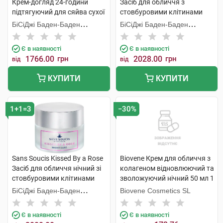
Крем-догляд 24-години
Засіб для обличчя з
підтягуючий для сяйва сухої
стовбуровими клітинами
шкіри 50 мл 1 банка
троянди денний з SPF20 50
БіСіДжі Баден-Баден
БіСіДжі Баден-Баден
мл 1 банка
Косметікс Груп Гмбх
Косметікс Груп Гмбх
Є в наявності
Є в наявності
1766.00
грн
2028.00
грн
від
від
КУПИТИ
КУПИТИ
1+1=3
−30%
Sans Soucis Kissed By a Rose
Biovene Крем для обличчя з
Засіб для обличчя нічний зі
колагеном відновлюючий та
стовбуровими клітинами
зволожуючий нічний 50 мл 1
троянди 50 мл 1 банка
банка
БіСіДжі Баден-Баден
Biovene Cosmetics SL
Косметікс Груп Гмбх
Є в наявності
Є в наявності