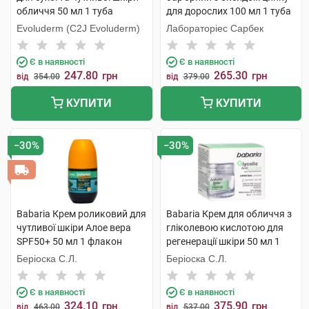
обличчя 50 мл 1 туба
для дорослих 100 мл 1 туба
Evoluderm (C2J Evoluderm)
Лабораторіес Сарбек
Є в наявності
Є в наявності
247.80
265.30
грн
грн
від
354.00
від
379.00
КУПИТИ
КУПИТИ
−30%
−30%
Babaria Крем роликовий для
Babaria Крем для обличчя з
чутливої шкіри Алое вера
гліколевою кислотою для
SPF50+ 50 мл 1 флакон
регенерації шкіри 50 мл 1
банка
Беріоска С.Л.
Беріоска С.Л.
Є в наявності
Є в наявності
324.10
375.90
грн
грн
від
463.00
від
537.00