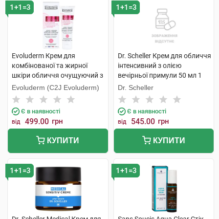
1+1=3
1+1=3
Evoluderm Крем для
Dr. Scheller Крем для обличчя
комбінованої та жирної
інтенсивний з олією
шкіри обличчя очущуючий з
вечірньої примули 50 мл 1
екстрактом грейпфруту
банка
Evoluderm (C2J Evoluderm)
Dr. Scheller
проти недолік.шкіри 50 мл 1
туба
Є в наявності
Є в наявності
499.00
грн
545.00
грн
від
від
КУПИТИ
КУПИТИ
1+1=3
1+1=3