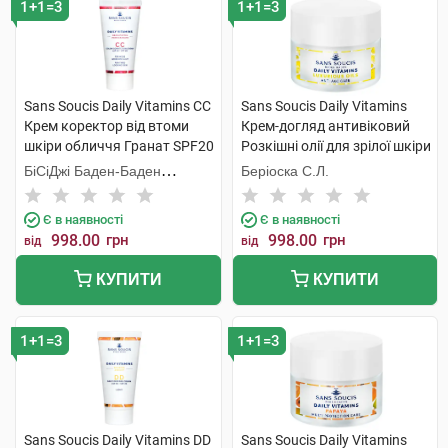
1+1=3
1+1=3
Sans Soucis Daily Vitamins CC
Sans Soucis Daily Vitamins
Крем коректор від втоми
Крем-догляд антивіковий
шкіри обличчя Гранат SPF20
Розкішні олії для зрілої шкіри
30 мл 1 туба
50 мл 1 банка
БіСіДжі Баден-Баден
Беріоска С.Л.
Косметікс Груп Гмбх
Є в наявності
Є в наявності
998.00
грн
998.00
грн
від
від
КУПИТИ
КУПИТИ
1+1=3
1+1=3
Sans Soucis Daily Vitamins DD
Sans Soucis Daily Vitamins