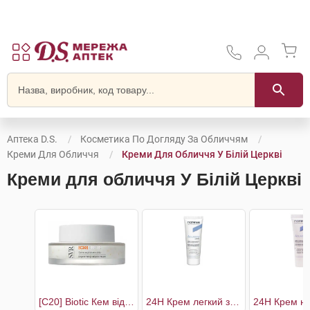
Аптека D.S.
Косметика По Догляду За Обличчям
Креми Для Обличчя
Креми Для Обличчя У Білій Церкві
Креми для обличчя У Білій Церкві
[C20] Biotic Кем відновлюючий для сяяння шкіри
24H Крем легкий зволожуючий