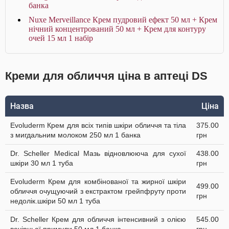
банка
Nuxe Merveillance Крем пудровий ефект 50 мл + Крем
нічний концентрований 50 мл + Крем для контуру
очей 15 мл 1 набір
Креми для обличчя ціна в аптеці DS
Назва
Ціна
Evoluderm Крем для всіх типів шкіри обличчя та тіла
375.00
з мигдальним молоком 250 мл 1 банка
грн
Dr. Scheller Medical Мазь відновлююча для сухої
438.00
шкіри 30 мл 1 туба
грн
Evoluderm Крем для комбінованої та жирної шкіри
499.00
обличчя очущуючий з екстрактом грейпфруту проти
грн
недолік.шкіри 50 мл 1 туба
Dr. Scheller Крем для обличчя інтенсивний з олією
545.00