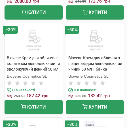
172.76
2080.00
грн
грн
від
від
246.80
КУПИТИ
КУПИТИ
−30%
−30%
Biovene Крем для обличчя з
Biovene Крем для обличчя з
колагеном відновлюючий та
ніацинамідом відновлюючий
зволожуючий денний 50 мл
нічний 50 мл 1 банка
1 банка
Biovene Cosmetics SL
Biovene Cosmetics SL
Є в наявності
Є в наявності
182.42
182.42
грн
грн
від
260.60
від
260.60
КУПИТИ
КУПИТИ
−30%
−30%