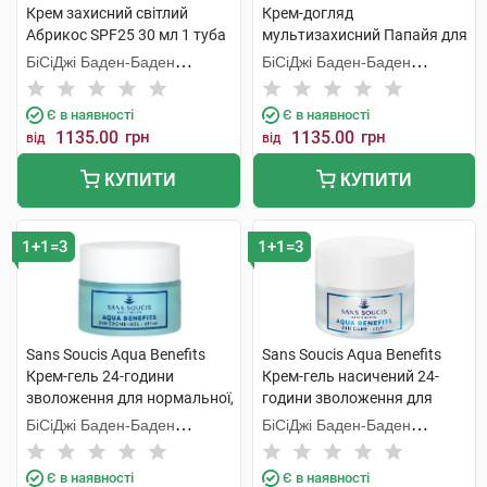
Крем захисний світлий
Крем-догляд
Абрикос SPF25 30 мл 1 туба
мультизахисний Папайя для
нормальної сухої шкіри 50
БіСіДжі Баден-Баден
БіСіДжі Баден-Баден
мл 1 банка
Косметікс Груп Гмбх
Косметікс Груп Гмбх
Є в наявності
Є в наявності
1135.00
грн
1135.00
грн
від
від
КУПИТИ
КУПИТИ
1+1=3
1+1=3
Sans Soucis Aqua Benefits
Sans Soucis Aqua Benefits
Крем-гель 24-години
Крем-гель насичений 24-
зволоження для нормальної,
години зволоження для
комбінованої шкіри 50 мл 1
сухої шкіри 50 мл 1 банка
БіСіДжі Баден-Баден
БіСіДжі Баден-Баден
банка
Косметікс Груп Гмбх
Косметікс Груп Гмбх
Є в наявності
Є в наявності