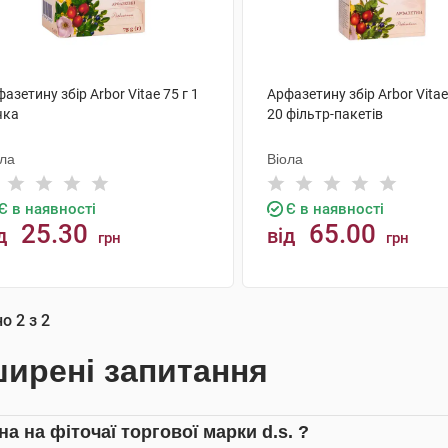
азетину збір Arbor Vitae 75 г 1
Арфазетину збір Arbor Vitae 
чка
20 фільтр-пакетів
ола
Віола
Є в наявності
Є в наявності
25.30
65.00
д
від
грн
грн
КУПИТИ
КУПИТИ
но
2
з
2
ирені запитання
на на фіточаї торгової марки d.s. ?