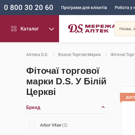
0 800 30 20 60
Програми для клієнтів
Робота у 
Каталог
Аптека D.S.
Власні Торгові Марки
Фіточаї Торг
Фіточаї торгової
марки D.S. У Білій
Церкві
дос
Бренд
Arbor Vitae
(2)