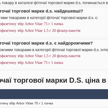
 товару в каталозі фіточаї торгової марки d.s. починається ві
іточаї торгової марки d.s. найдешевші?
ими товарами в категорії фіточаї торгової марки d.s. є:
фазетину збір Arbor Vitae 75 г 1 пачка
фазетину збір Arbor Vitae 1,5 г 20 фільтр-пакетів
іточаї торгової марки d.s. є найдорожчими?
жчими товарами в категорії фіточаї торгової марки d.s. інте
фазетину збір Arbor Vitae 1,5 г 20 фільтр-пакетів
фазетину збір Arbor Vitae 75 г 1 пачка
чаї торгової марки D.S. ціна в
тину збір Arbor Vitae 75 г 1 пачка