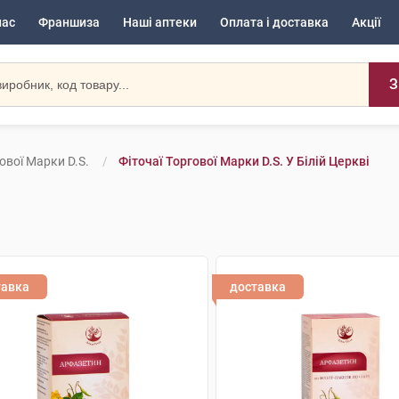
нас
Франшиза
Наші аптеки
Оплата і доставка
Акції
З
ової Марки D.S.
Фіточаї Торгової Марки D.S. У Білій Церкві
тавка
доставка