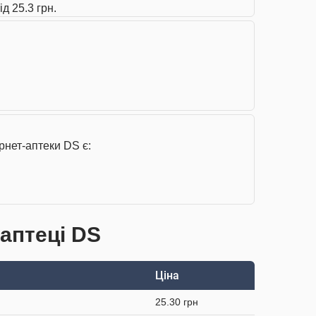
д 25.3 грн.
рнет-аптеки DS є:
 аптеці DS
Ціна
25.30 грн