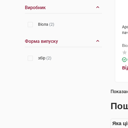
Виробник
Віола
(2)
Арф
па
Форма випуску
Ві
збір
(2)
ві
Показа
Пош
Яка ці