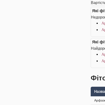
Вартість
Які ф
Недорог
Ар
Ар
Які ф
Найдоро
Ар
Ар
Фіто
Назва
Арфазе