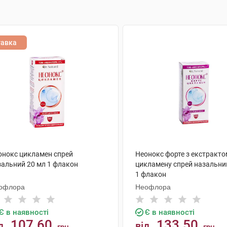
тавка
онокс цикламен спрей
Неонокс форте з екстракто
зальний 20 мл 1 флакон
цикламену спрей назальни
1 флакон
офлора
Неофлора
Є в наявності
Є в наявності
107.60
133.50
д
від