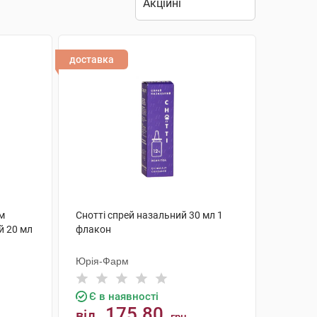
доставка
м
Снотті спрей назальний 30 мл 1
й 20 мл
флакон
Юрія-Фарм
Є в наявності
175.80
від