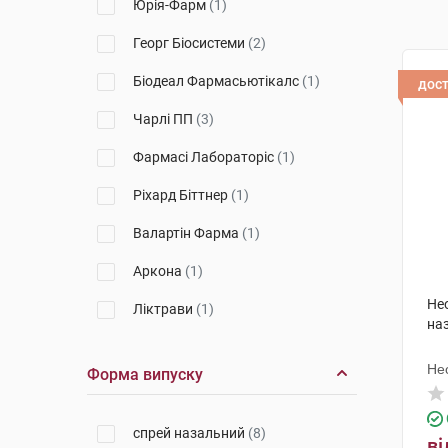
Юрія-Фарм
(1)
Георг Біосистеми
(2)
Біодеал Фармасьютікалс
(1)
дос
Чарлі ПП
(3)
Фармасі Лабораторіс
(1)
Ріхард Біттнер
(1)
Валартін Фарма
(1)
Аркона
(1)
Не
Ліктрави
(1)
на
Норд Фарм
(2)
Не
Форма випуску
Др. Густав Кляйн
(1)
Біонорика
(5)
спрей назальний
(8)
ві