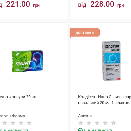
221.00
228.00
д
від
грн
грн
КУПИТИ
КУПИТИ
доставка
увіт капсули 20 шт
Колдісепт Нано Сільвер сп
назальний 20 мл 1 флакон
лартін Фарма
Аркона
Є в наявності
Є в наявності