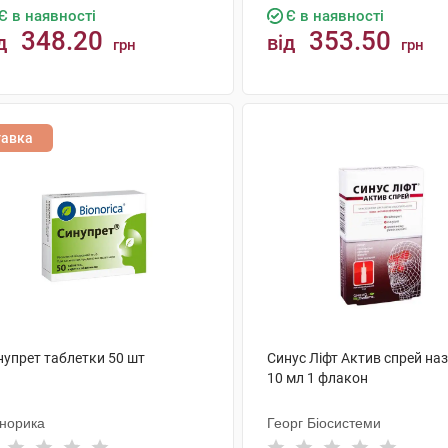
Є в наявності
Є в наявності
348.20
353.50
д
від
грн
грн
КУПИТИ
КУПИТИ
тавка
нупрет таблетки 50 шт
Синус Ліфт Актив спрей на
10 мл 1 флакон
онорика
Георг Біосистеми