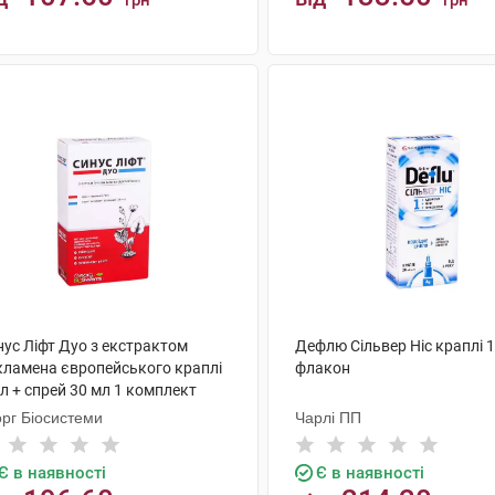
грн
грн
КУПИТИ
КУПИТИ
нус Ліфт Дуо з екстрактом
Дефлю Сільвер Ніс краплі 1
кламена європейського краплі
флакон
л + спрей 30 мл 1 комплект
орг Біосистеми
Чарлі ПП
Є в наявності
Є в наявності