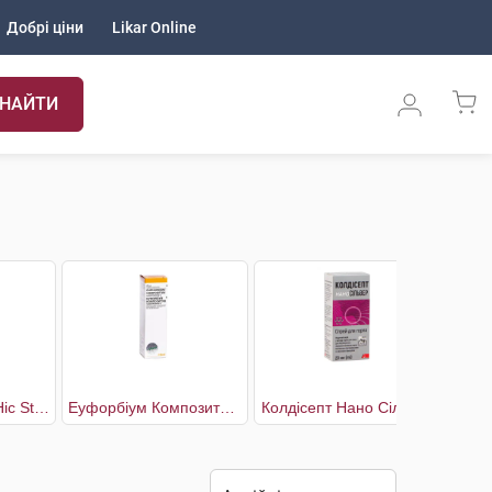
Добрі ціни
Likar Online
НАЙТИ
Дефлю Сільвер Ніс Strong
Еуфорбіум Композитум Назентропфен С
Колдісепт Нано Сільвер