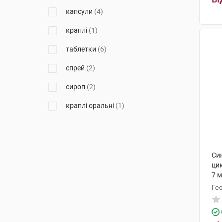
Дойче Хомеопаті-Уніон
(1)
капсули
(4)
Фарма Лайн
(1)
краплі
(1)
Біологіше Хайльміттель Хеель
таблетки
(6)
(1)
спрей
(2)
сироп
(2)
краплі оральні
(1)
Си
ци
7 м
Ге