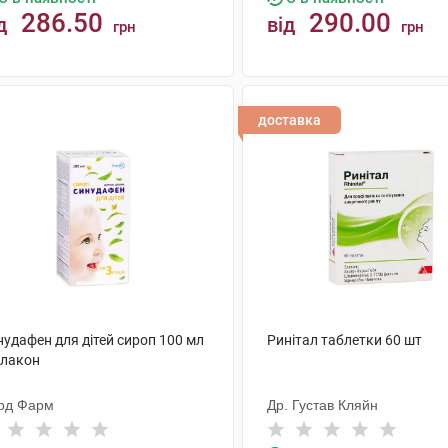
286.50
290.00
д
від
грн
грн
КУПИТИ
КУПИТИ
доставка
нудафен для дітей сироп 100 мл
Ринітал таблетки 60 шт
флакон
рд Фарм
Др. Густав Кляйн