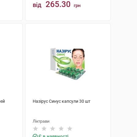
265.30
від
грн
КУПИТИ
рей
Назірус Синус капсули 30 шт
Ліктрави
Є в наявності