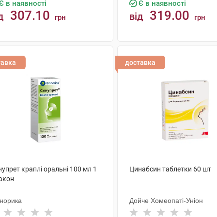
Є в наявності
Є в наявності
307.10
319.00
д
від
грн
грн
КУПИТИ
КУПИТИ
тавка
доставка
упрет краплі оральні 100 мл 1
Цинабсин таблетки 60 шт
акон
онорика
Дойче Хомеопаті-Уніон