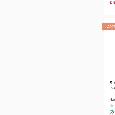
ві
дос
Деф
фл
Ча