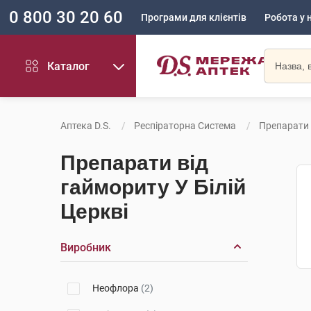
0 800 30 20 60
Програми для клієнтів
Робота у 
Каталог
Аптека D.S.
Респіраторна Система
Препарати 
Препарати від
гаймориту У Білій
Церкві
Виробник
Неофлора
(2)