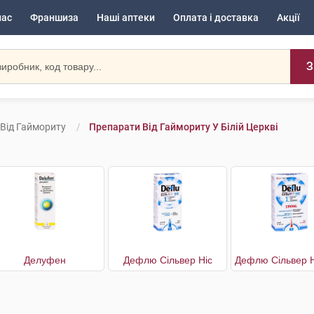
нас
Франшиза
Наші аптеки
Оплата і доставка
Акції
З
Від Гаймориту
Препарати Від Гаймориту У Білій Церкві
Делуфен
Дефлю Сільвер Ніс