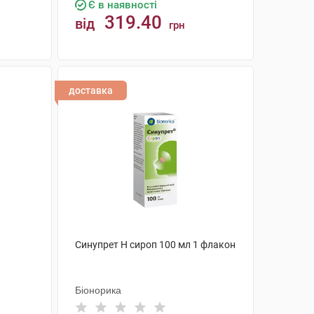
Є в наявності
319.40
від
грн
КУПИТИ
доставка
Синупрет Н сироп 100 мл 1 флакон
Біонорика