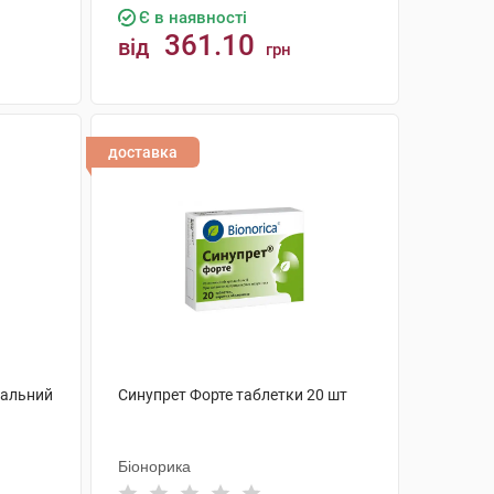
Є в наявності
361.10
від
грн
КУПИТИ
доставка
зальний
Синупрет Форте таблетки 20 шт
Біонорика