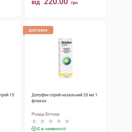
220.00
від
грн
КУПИТИ
доставка
прей 15
Делуфен спрей назальний 20 мл 1
флакон
Ріхард Біттнер
Є в наявності