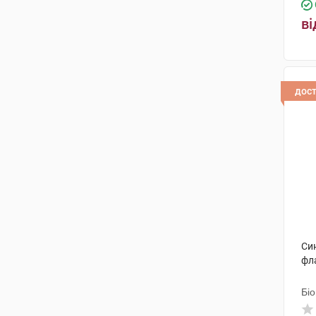
ві
дос
Син
фл
Бі