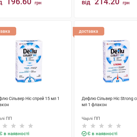
196.60
214.20
д
від
грн
грн
КУПИТИ
КУПИТИ
тавка
доставка
лю Сільвер Ніс спрей 15 мл 1
Дефлю Сільвер Ніс Strong с
акон
мл 1 флакон
рлі ПП
Чарлі ПП
Є в наявності
Є в наявності