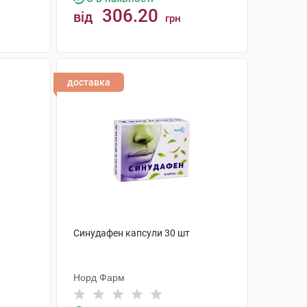
306.20
від
грн
КУПИТИ
доставка
Синудафен капсули 30 шт
Норд Фарм