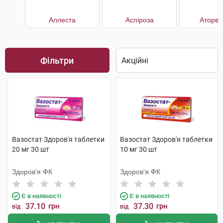
Аллеста
Аспіроза
Аторва
Фільтри
Вазостат Здоров'я таблетки
Вазостат Здоров'я таблетки
20 мг 30 шт
10 мг 30 шт
Здоров'я ФК
Здоров'я ФК
Є в наявності
Є в наявності
37.10
грн
37.30
грн
від
від