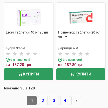
Етсет таблетки 40 мг 28 шт
Превентор таблетки 20 мл
30 шт
Кусум Фарм
Дарниця ФФ
Є в наявності
Є в наявності
187.20
грн
187.80
грн
від
від
КУПИТИ
КУПИТИ
Показано
36
з
120
1
2
3
4
›