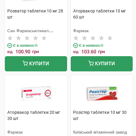
Розватор таблетки 10 мг 28
Аторвакор таблетки 10 мг
шт
60 шт
Сан Фармасьютикал
Фармак
Індастріз
Є в наявності
Є в наявності
100.90
грн
103.60
грн
від
від
КУПИТИ
КУПИТИ
Аторвакор таблетки 20 мг
Розістер таблетки 10 мг 30
30 шт
шт
Фармак
Київський вітамінний завод