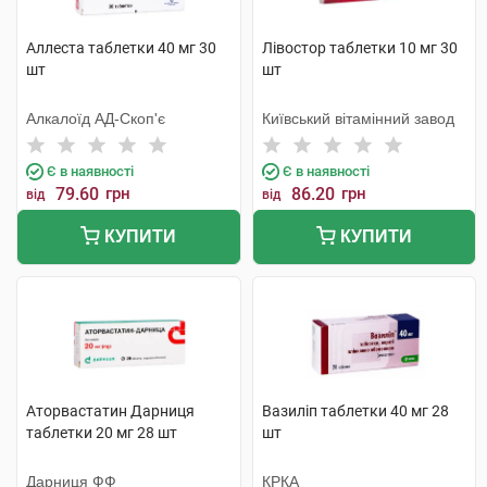
Аллеста таблетки 40 мг 30
Лівостор таблетки 10 мг 30
шт
шт
Алкалоїд АД-Скоп'є
Київський вітамінний завод
Є в наявності
Є в наявності
79.60
грн
86.20
грн
від
від
КУПИТИ
КУПИТИ
Аторвастатин Дарниця
Вазиліп таблетки 40 мг 28
таблетки 20 мг 28 шт
шт
Дарниця ФФ
КРКА