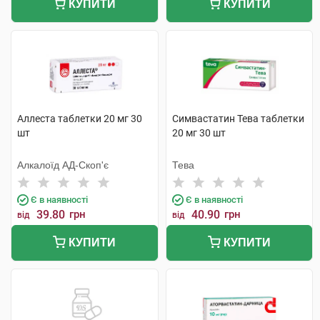
КУПИТИ
КУПИТИ
Аллеста таблетки 20 мг 30
Симвастатин Тева таблетки
шт
20 мг 30 шт
Алкалоїд АД-Скоп'є
Тева
Є в наявності
Є в наявності
39.80
грн
40.90
грн
від
від
КУПИТИ
КУПИТИ