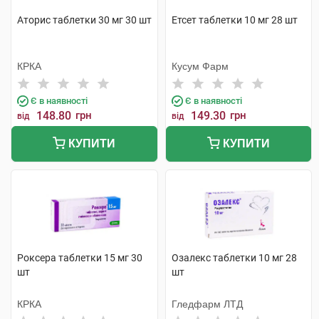
Аторис таблетки 30 мг 30 шт
Етсет таблетки 10 мг 28 шт
КРКА
Кусум Фарм
Є в наявності
Є в наявності
148.80
грн
149.30
грн
від
від
КУПИТИ
КУПИТИ
Роксера таблетки 15 мг 30
Озалекс таблетки 10 мг 28
шт
шт
КРКА
Гледфарм ЛТД